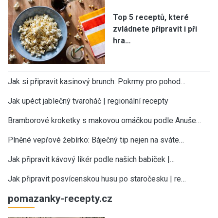
Top 5 receptů, které
zvládnete připravit i při
hra…
Jak si připravit kasinový brunch: Pokrmy pro pohod…
Jak upéct jablečný tvaroháč | regionální recepty
Bramborové kroketky s makovou omáčkou podle Anuše…
Plněné vepřové žebírko: Báječný tip nejen na sváte…
Jak připravit kávový likér podle našich babiček |…
Jak připravit posvícenskou husu po staročesku | re…
pomazanky-recepty.cz