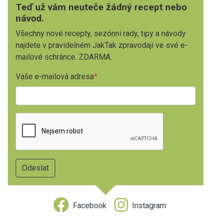
Teď už vám neuteče žádný recept nebo
návod.
Všechny nové recepty, sezónní rady, tipy a návody
najdete v pravidelném JakTak zpravodaji ve své e-
mailové schránce. ZDARMA.
Vaše e-mailová adresa
Facebook
Instagram