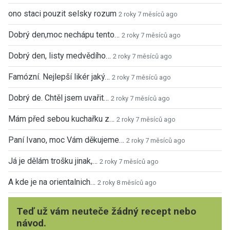
ono staci pouzit selsky rozum
2 roky 7 měsíců ago
Dobrý den,moc nechápu tento…
2 roky 7 měsíců ago
Dobrý den, listy medvědího…
2 roky 7 měsíců ago
Famózní. Nejlepší likér jaký…
2 roky 7 měsíců ago
Dobrý de. Chtěl jsem uvařit…
2 roky 7 měsíců ago
Mám před sebou kuchařku z…
2 roky 7 měsíců ago
Paní Ivano, moc Vám děkujeme…
2 roky 7 měsíců ago
Já je dělám trošku jinak,…
2 roky 7 měsíců ago
A kde je na orientalnich…
2 roky 8 měsíců ago
Teď už vám neuteče žádný recept nebo
návod.