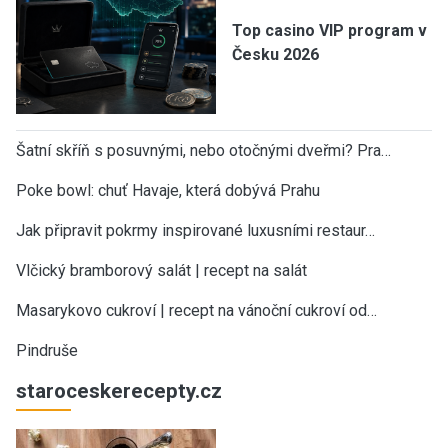
Top casino VIP program v
Česku 2026
Šatní skříň s posuvnými, nebo otočnými dveřmi? Pra…
Poke bowl: chuť Havaje, která dobývá Prahu
Jak připravit pokrmy inspirované luxusními restaur…
Vlčický bramborový salát | recept na salát
Masarykovo cukroví | recept na vánoční cukroví od…
Pindruše
staroceskerecepty.cz