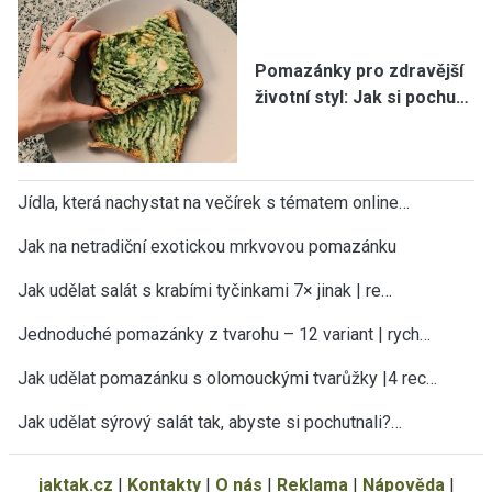
Pomazánky pro zdravější
životní styl: Jak si pochu…
Jídla, která nachystat na večírek s tématem online…
Jak na netradiční exotickou mrkvovou pomazánku
Jak udělat salát s krabími tyčinkami 7× jinak | re…
Jednoduché pomazánky z tvarohu – 12 variant | rych…
Jak udělat pomazánku s olomouckými tvarůžky |4 rec…
Jak udělat sýrový salát tak, abyste si pochutnali?…
jaktak.cz
|
Kontakty
|
O nás
|
Reklama
|
Nápověda
|