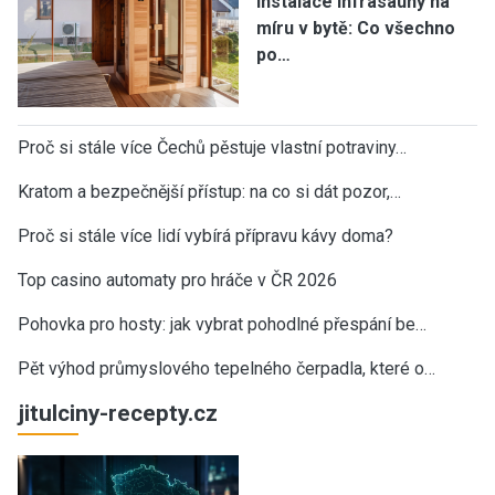
Instalace infrasauny na
míru v bytě: Co všechno
po…
Proč si stále více Čechů pěstuje vlastní potraviny…
Kratom a bezpečnější přístup: na co si dát pozor,…
Proč si stále více lidí vybírá přípravu kávy doma?
Top casino automaty pro hráče v ČR 2026
Pohovka pro hosty: jak vybrat pohodlné přespání be…
Pět výhod průmyslového tepelného čerpadla, které o…
jitulciny-recepty.cz