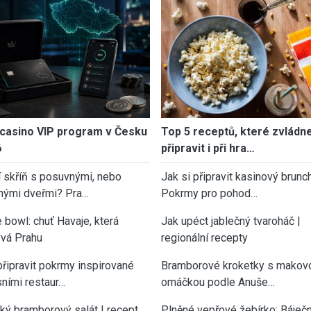
casino VIP program v Česku
Top 5 receptů, které zvládn
6
připravit i při hra…
í skříň s posuvnými, nebo
Jak si připravit kasinový brunch
nými dveřmi? Pra…
Pokrmy pro pohod…
 bowl: chuť Havaje, která
Jak upéct jablečný tvaroháč |
vá Prahu
regionální recepty
připravit pokrmy inspirované
Bramborové kroketky s makov
sními restaur…
omáčkou podle Anuše…
cký bramborový salát | recept
Plněné vepřové žebírko: Báječn