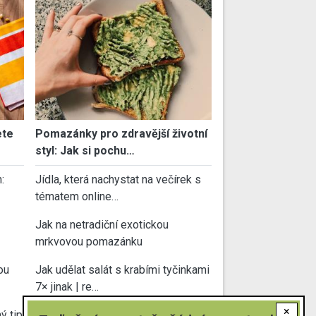
ete
Pomazánky pro zdravější životní
styl: Jak si pochu…
:
Jídla, která nachystat na večírek s
tématem online…
Jak na netradiční exotickou
mrkvovou pomazánku
ou
Jak udělat salát s krabími tyčinkami
7× jinak | re…
×
ý tip
Jednoduché pomazánky z tvarohu