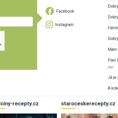
Dobr
Facebook
Dobrý
Instagram
Famóz
Dobrý
Mám 
Paní
ago
Já je
A kde
ulciny-recepty.cz
staroceskerecepty.cz