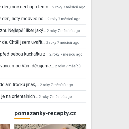
ý den,moc nechápu tento…
2 roky 7 měsíců ago
 den, listy medvědího…
2 roky 7 měsíců ago
ní. Nejlepší likér jaký…
2 roky 7 měsíců ago
 de. Chtěl jsem uvařit…
2 roky 7 měsíců ago
před sebou kuchařku z…
2 roky 7 měsíců ago
 Ivano, moc Vám děkujeme…
2 roky 7 měsíců
 dělám trošku jinak,…
2 roky 7 měsíců ago
 je na orientalnich…
2 roky 7 měsíců ago
pomazanky-recepty.cz