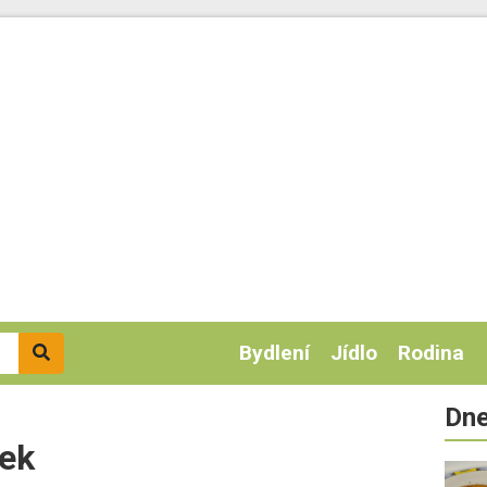
Bydlení
Jídlo
Rodina
Dne
ček