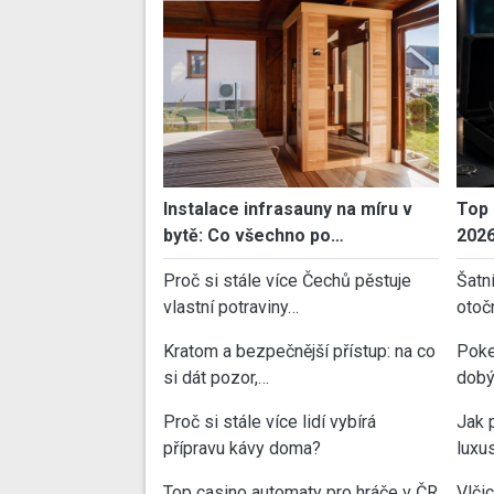
Instalace infrasauny na míru v
Top 
bytě: Co všechno po…
202
Proč si stále více Čechů pěstuje
Šatn
vlastní potraviny…
otoč
Kratom a bezpečnější přístup: na co
Poke
si dát pozor,…
dobý
Proč si stále více lidí vybírá
Jak 
přípravu kávy doma?
luxu
Top casino automaty pro hráče v ČR
Vlči