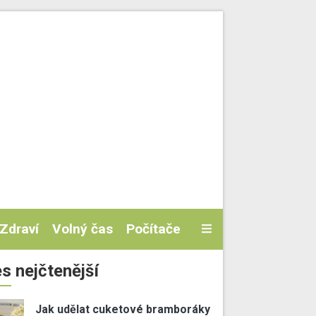
Zdraví
Volný čas
Počítače
s nejčtenější
Jak udělat cuketové bramboráky