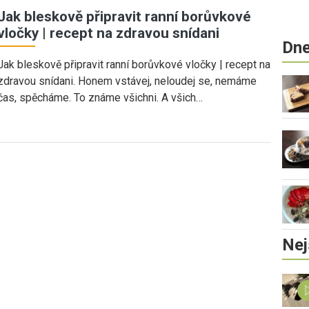
Jak bleskově připravit ranní borůvkové
vločky | recept na zdravou snídani
Dne
Jak bleskově připravit ranní borůvkové vločky | recept na
zdravou snídani. Honem vstávej, neloudej se, nemáme
čas, spěcháme. To známe všichni. A všich…
Nej