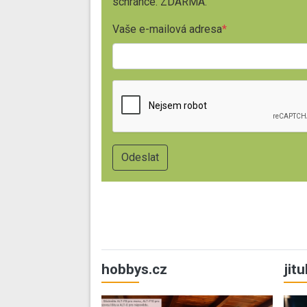
schránce. ZDARMA.
Vaše e-mailová adresa
hobbys.cz
jit