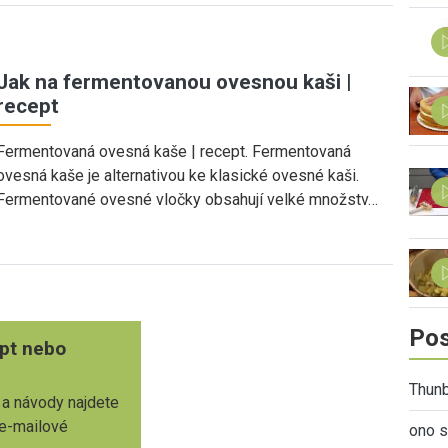
Jak na fermentovanou ovesnou kaši |
recept
Fermentovaná ovesná kaše | recept. Fermentovaná
ovesná kaše je alternativou ke klasické ovesné kaši.
Fermentované ovesné vločky obsahují velké množstv…
Pos
pt nebo
Thunb
 a návody najdete
 e-mailové
ono s