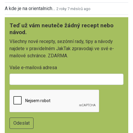
A kde je na orientalnich…
2 roky 7 měsíců ago
Teď už vám neuteče žádný recept nebo
návod.
Všechny nové recepty, sezónní rady, tipy a návody
najdete v pravidelném JakTak zpravodaji ve své e-
mailové schránce. ZDARMA.
Vaše e-mailová adresa