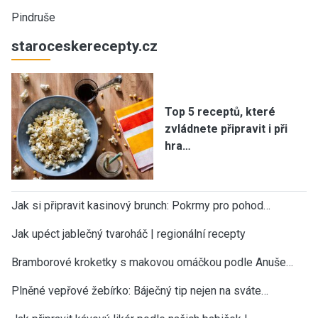
Pindruše
staroceskerecepty.cz
Top 5 receptů, které
zvládnete připravit i při
hra…
Jak si připravit kasinový brunch: Pokrmy pro pohod…
Jak upéct jablečný tvaroháč | regionální recepty
Bramborové kroketky s makovou omáčkou podle Anuše…
Plněné vepřové žebírko: Báječný tip nejen na sváte…