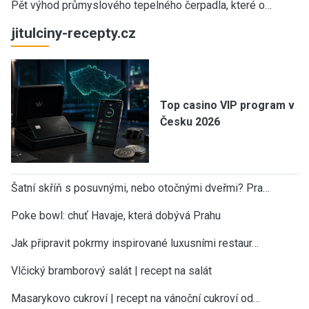
Pět výhod průmyslového tepelného čerpadla, které o…
jitulciny-recepty.cz
Top casino VIP program v
Česku 2026
Šatní skříň s posuvnými, nebo otočnými dveřmi? Pra…
Poke bowl: chuť Havaje, která dobývá Prahu
Jak připravit pokrmy inspirované luxusními restaur…
Vlčický bramborový salát | recept na salát
Masarykovo cukroví | recept na vánoční cukroví od…