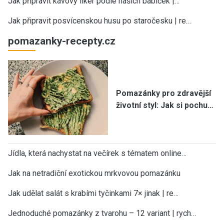
Jak připravit kávový likér podle našich babiček |…
Jak připravit posvícenskou husu po staročesku | re…
pomazanky-recepty.cz
Pomazánky pro zdravější
životní styl: Jak si pochu…
Jídla, která nachystat na večírek s tématem online…
Jak na netradiční exotickou mrkvovou pomazánku
Jak udělat salát s krabími tyčinkami 7× jinak | re…
Jednoduché pomazánky z tvarohu – 12 variant | rych…