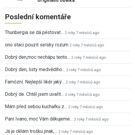
originální obálka
Poslední komentáře
Thunbergia se dá pěstovat…
2 roky 7 měsíců ago
ono staci pouzit selsky rozum
2 roky 7 měsíců ago
Dobrý den,moc nechápu tento…
2 roky 7 měsíců ago
Dobrý den, listy medvědího…
2 roky 7 měsíců ago
Famózní. Nejlepší likér jaký…
2 roky 7 měsíců ago
Dobrý de. Chtěl jsem uvařit…
2 roky 7 měsíců ago
Mám před sebou kuchařku z…
2 roky 7 měsíců ago
Paní Ivano, moc Vám děkujeme…
2 roky 7 měsíců ago
Já je dělám trošku jinak,…
2 roky 7 měsíců ago