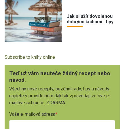
Jak si užít dovolenou
dobrými knihami | tipy
Subscribe to knihy online
Teď už vám neuteče žádný recept nebo
návod.
Všechny nové recepty, sezónní rady, tipy a návody
najdete v pravidelném JakTak zpravodaji ve své e-
mailové schránce. ZDARMA.
Vaše e-mailová adresa