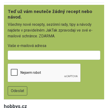
Teď už vám neuteče žádný recept nebo
návod.
Všechny nové recepty, sezónní rady, tipy a návody
najdete v pravidelném JakTak zpravodaji ve své e-
mailové schránce. ZDARMA.
Vaše e-mailová adresa
hobbys.cz