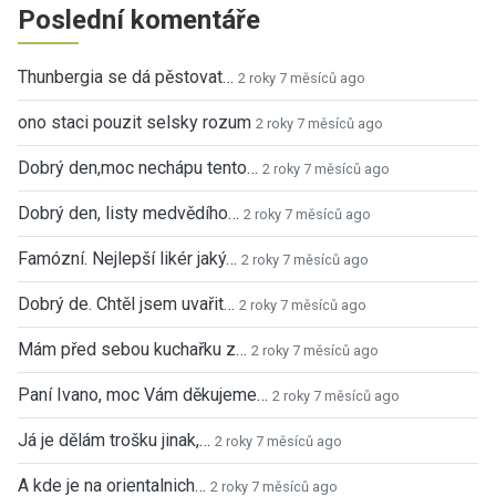
Poslední komentáře
Thunbergia se dá pěstovat…
2 roky 7 měsíců ago
ono staci pouzit selsky rozum
2 roky 7 měsíců ago
Dobrý den,moc nechápu tento…
2 roky 7 měsíců ago
Dobrý den, listy medvědího…
2 roky 7 měsíců ago
Famózní. Nejlepší likér jaký…
2 roky 7 měsíců ago
Dobrý de. Chtěl jsem uvařit…
2 roky 7 měsíců ago
Mám před sebou kuchařku z…
2 roky 7 měsíců ago
Paní Ivano, moc Vám děkujeme…
2 roky 7 měsíců ago
Já je dělám trošku jinak,…
2 roky 7 měsíců ago
A kde je na orientalnich…
2 roky 7 měsíců ago