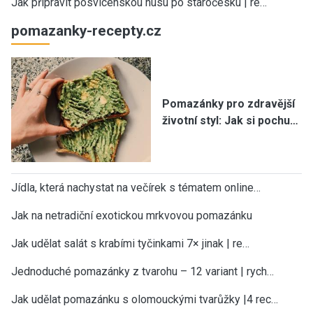
Jak připravit posvícenskou husu po staročesku | re…
pomazanky-recepty.cz
Pomazánky pro zdravější
životní styl: Jak si pochu…
Jídla, která nachystat na večírek s tématem online…
Jak na netradiční exotickou mrkvovou pomazánku
Jak udělat salát s krabími tyčinkami 7× jinak | re…
Jednoduché pomazánky z tvarohu – 12 variant | rych…
Jak udělat pomazánku s olomouckými tvarůžky |4 rec…