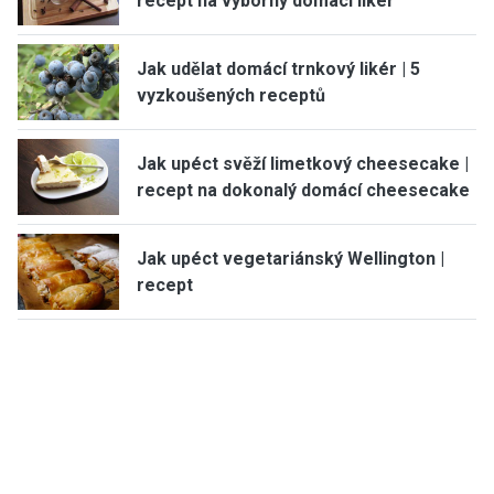
recept na výborný domácí likér
Jak udělat domácí trnkový likér | 5
vyzkoušených receptů
Jak upéct svěží limetkový cheesecake |
recept na dokonalý domácí cheesecake
Jak upéct vegetariánský Wellington |
recept