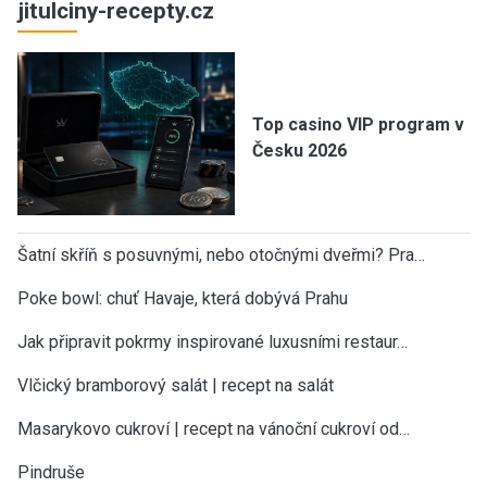
jitulciny-recepty.cz
Top casino VIP program v
Česku 2026
Šatní skříň s posuvnými, nebo otočnými dveřmi? Pra…
Poke bowl: chuť Havaje, která dobývá Prahu
Jak připravit pokrmy inspirované luxusními restaur…
Vlčický bramborový salát | recept na salát
Masarykovo cukroví | recept na vánoční cukroví od…
Pindruše