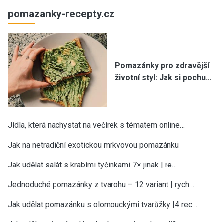
pomazanky-recepty.cz
Pomazánky pro zdravější
životní styl: Jak si pochu…
Jídla, která nachystat na večírek s tématem online…
Jak na netradiční exotickou mrkvovou pomazánku
Jak udělat salát s krabími tyčinkami 7× jinak | re…
Jednoduché pomazánky z tvarohu – 12 variant | rych…
Jak udělat pomazánku s olomouckými tvarůžky |4 rec…