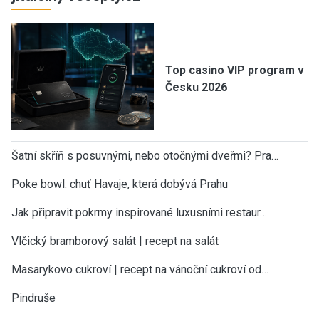
Top casino VIP program v
Česku 2026
Šatní skříň s posuvnými, nebo otočnými dveřmi? Pra…
Poke bowl: chuť Havaje, která dobývá Prahu
Jak připravit pokrmy inspirované luxusními restaur…
Vlčický bramborový salát | recept na salát
Masarykovo cukroví | recept na vánoční cukroví od…
Pindruše