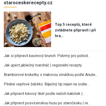
staroceskerecepty.cz
Top 5 receptů, které
zvládnete připravit i při
hra…
Jak si připravit kasinový brunch: Pokrmy pro pohod…
Jak upéct jablečný tvaroháč | regionální recepty
Bramborové kroketky s makovou omáčkou podle Anuše…
Plněné vepřové žebírko: Báječný tip nejen na sváte…
Jak připravit kávový likér podle našich babiček |…
Jak připravit posvícenskou husu po staročesku | re…