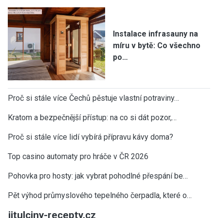
Instalace infrasauny na
míru v bytě: Co všechno
po…
Proč si stále více Čechů pěstuje vlastní potraviny…
Kratom a bezpečnější přístup: na co si dát pozor,…
Proč si stále více lidí vybírá přípravu kávy doma?
Top casino automaty pro hráče v ČR 2026
Pohovka pro hosty: jak vybrat pohodlné přespání be…
Pět výhod průmyslového tepelného čerpadla, které o…
jitulciny-recepty.cz