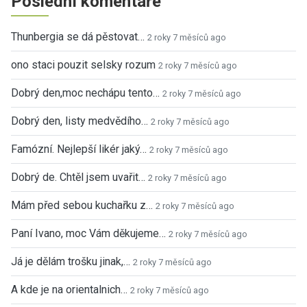
Poslední komentáře
Thunbergia se dá pěstovat…
2 roky 7 měsíců ago
ono staci pouzit selsky rozum
2 roky 7 měsíců ago
Dobrý den,moc nechápu tento…
2 roky 7 měsíců ago
Dobrý den, listy medvědího…
2 roky 7 měsíců ago
Famózní. Nejlepší likér jaký…
2 roky 7 měsíců ago
Dobrý de. Chtěl jsem uvařit…
2 roky 7 měsíců ago
Mám před sebou kuchařku z…
2 roky 7 měsíců ago
Paní Ivano, moc Vám děkujeme…
2 roky 7 měsíců ago
Já je dělám trošku jinak,…
2 roky 7 měsíců ago
A kde je na orientalnich…
2 roky 7 měsíců ago