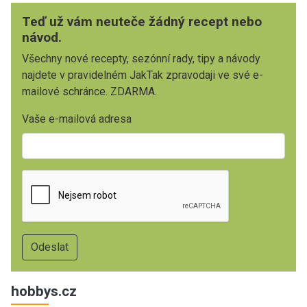
Teď už vám neuteče žádný recept nebo
návod.
Všechny nové recepty, sezónní rady, tipy a návody
najdete v pravidelném JakTak zpravodaji ve své e-
mailové schránce. ZDARMA.
Vaše e-mailová adresa
hobbys.cz