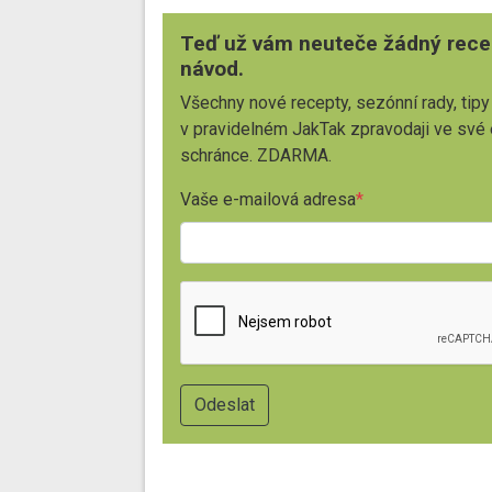
Teď už vám neuteče žádný rece
návod.
Všechny nové recepty, sezónní rady, tipy
v pravidelném JakTak zpravodaji ve své
schránce. ZDARMA.
Vaše e-mailová adresa