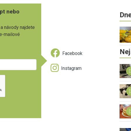
pt nebo
Dne
 a návody najdete
 e-mailové
Nej
Facebook
Instagram