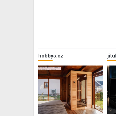
hobbys.cz
jit