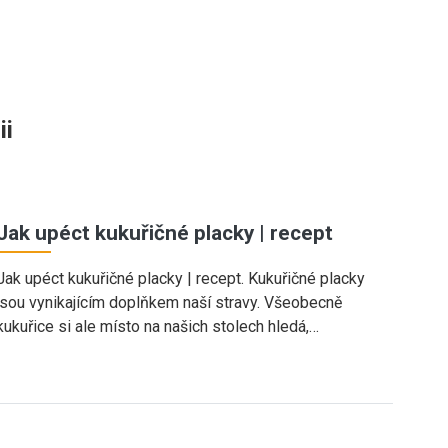
ii
Jak upéct kukuřičné placky | recept
Jak upéct kukuřičné placky | recept. Kukuřičné placky
jsou vynikajícím doplňkem naší stravy. Všeobecně
kukuřice si ale místo na našich stolech hledá,…