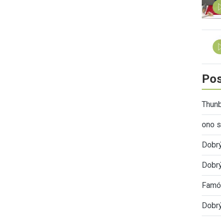
Pos
Thunb
ono s
Dobr
Dobrý
Famóz
Dobrý