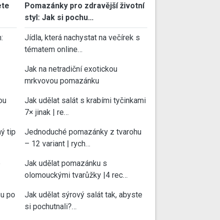
ete
Pomazánky pro zdravější životní
styl: Jak si pochu…
:
Jídla, která nachystat na večírek s
tématem online…
Jak na netradiční exotickou
mrkvovou pomazánku
ou
Jak udělat salát s krabími tyčinkami
7× jinak | re…
ý tip
Jednoduché pomazánky z tvarohu
– 12 variant | rych…
e
Jak udělat pomazánku s
olomouckými tvarůžky |4 rec…
su po
Jak udělat sýrový salát tak, abyste
si pochutnali?…