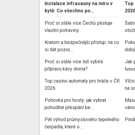
Instalace infrasauny na míru v
Top 
bytě: Co všechno po…
202
Proč si stále více Čechů pěstuje
Šatn
vlastní potraviny…
otoč
Kratom a bezpečnější přístup: na co
Poke
si dát pozor,…
dobý
Proč si stále více lidí vybírá
Jak 
přípravu kávy doma?
luxu
Top casino automaty pro hráče v ČR
Vlči
2026
na sa
Pohovka pro hosty: jak vybrat
Masa
pohodlné přespání be…
váno
Pět výhod průmyslového tepelného
Pind
čerpadla, které o…