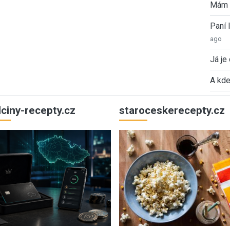
Mám 
Paní
ago
Já je
A kde
ulciny-recepty.cz
staroceskerecepty.cz