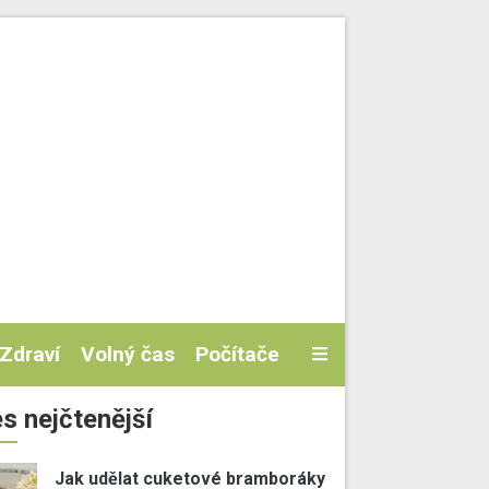
Zdraví
Volný čas
Počítače
s nejčtenější
Jak udělat cuketové bramboráky