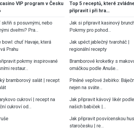
casino VIP program v Česku
Top 5 receptů, které zvládn
6
připravit i při hra…
í skříň s posuvnými, nebo
Jak si připravit kasinový brunch
nými dveřmi? Pra…
Pokrmy pro pohod…
 bowl: chuť Havaje, která
Jak upéct jablečný tvaroháč |
vá Prahu
regionální recepty
připravit pokrmy inspirované
Bramborové kroketky s makov
sními restaur…
omáčkou podle Anuše…
cký bramborový salát | recept
Plněné vepřové žebírko: Báječn
lát
nejen na sváte…
rykovo cukroví | recept na
Jak připravit kávový likér podl
ční cukroví od…
našich babiček |…
ruše
Jak připravit posvícenskou hu
staročesku | re…