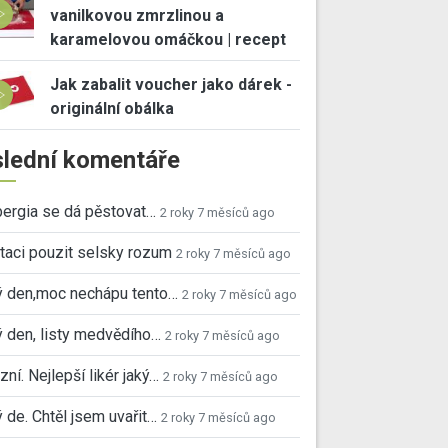
vanilkovou zmrzlinou a
karamelovou omáčkou | recept
Jak zabalit voucher jako dárek -
originální obálka
lední komentáře
ergia se dá pěstovat…
2 roky 7 měsíců ago
taci pouzit selsky rozum
2 roky 7 měsíců ago
ý den,moc nechápu tento…
2 roky 7 měsíců ago
 den, listy medvědího…
2 roky 7 měsíců ago
ní. Nejlepší likér jaký…
2 roky 7 měsíců ago
 de. Chtěl jsem uvařit…
2 roky 7 měsíců ago