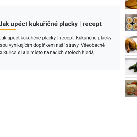
Jak upéct kukuřičné placky | recept
Jak upéct kukuřičné placky | recept. Kukuřičné placky
jsou vynikajícím doplňkem naší stravy. Všeobecně
kukuřice si ale místo na našich stolech hledá,…