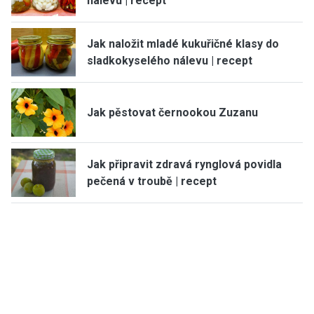
nálevu | recept
Jak naložit mladé kukuřičné klasy do
sladkokyselého nálevu | recept
Jak pěstovat černookou Zuzanu
Jak připravit zdravá rynglová povidla
pečená v troubě | recept