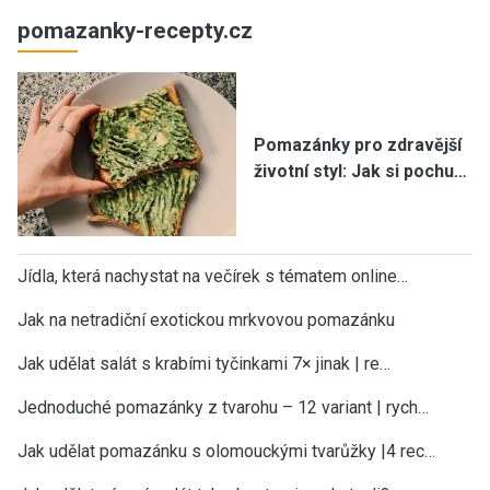
pomazanky-recepty.cz
Pomazánky pro zdravější
životní styl: Jak si pochu…
Jídla, která nachystat na večírek s tématem online…
Jak na netradiční exotickou mrkvovou pomazánku
Jak udělat salát s krabími tyčinkami 7× jinak | re…
Jednoduché pomazánky z tvarohu – 12 variant | rych…
Jak udělat pomazánku s olomouckými tvarůžky |4 rec…