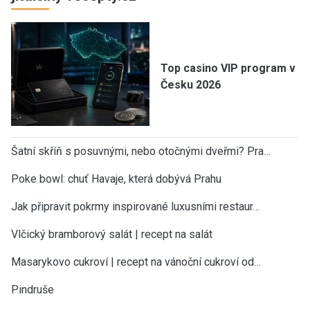
Top casino VIP program v
Česku 2026
Šatní skříň s posuvnými, nebo otočnými dveřmi? Pra…
Poke bowl: chuť Havaje, která dobývá Prahu
Jak připravit pokrmy inspirované luxusními restaur…
Vlčický bramborový salát | recept na salát
Masarykovo cukroví | recept na vánoční cukroví od…
Pindruše