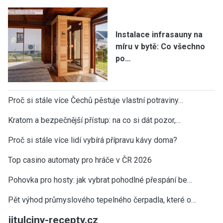
Instalace infrasauny na
míru v bytě: Co všechno
po…
Proč si stále více Čechů pěstuje vlastní potraviny…
Kratom a bezpečnější přístup: na co si dát pozor,…
Proč si stále více lidí vybírá přípravu kávy doma?
Top casino automaty pro hráče v ČR 2026
Pohovka pro hosty: jak vybrat pohodlné přespání be…
Pět výhod průmyslového tepelného čerpadla, které o…
jitulciny-recepty.cz