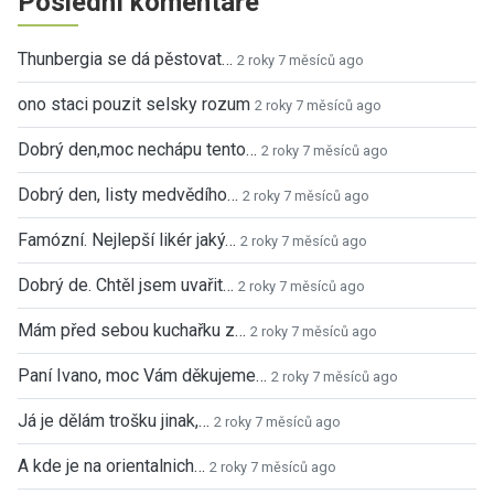
Poslední komentáře
Thunbergia se dá pěstovat…
2 roky 7 měsíců ago
ono staci pouzit selsky rozum
2 roky 7 měsíců ago
Dobrý den,moc nechápu tento…
2 roky 7 měsíců ago
Dobrý den, listy medvědího…
2 roky 7 měsíců ago
Famózní. Nejlepší likér jaký…
2 roky 7 měsíců ago
Dobrý de. Chtěl jsem uvařit…
2 roky 7 měsíců ago
Mám před sebou kuchařku z…
2 roky 7 měsíců ago
Paní Ivano, moc Vám děkujeme…
2 roky 7 měsíců ago
Já je dělám trošku jinak,…
2 roky 7 měsíců ago
A kde je na orientalnich…
2 roky 7 měsíců ago