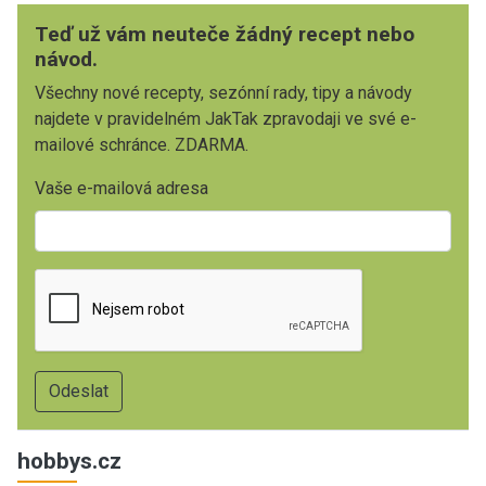
Teď už vám neuteče žádný recept nebo
návod.
Všechny nové recepty, sezónní rady, tipy a návody
najdete v pravidelném JakTak zpravodaji ve své e-
mailové schránce. ZDARMA.
Vaše e-mailová adresa
hobbys.cz