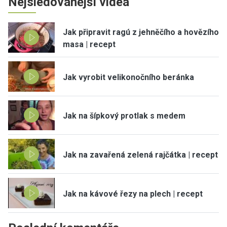
Nejsledovanější videa
Jak připravit ragú z jehněčího a hovězího
masa | recept
Jak vyrobit velikonočního beránka
Jak na šípkový protlak s medem
Jak na zavařená zelená rajčátka | recept
Jak na kávové řezy na plech | recept