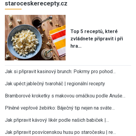
staroceskerecepty.cz
Top 5 receptů, které
zvládnete připravit i při
hra…
Jak si připravit kasinový brunch: Pokrmy pro pohod…
Jak upéct jablečný tvaroháč | regionální recepty
Bramborové kroketky s makovou omáčkou podle Anuše…
Plněné vepřové žebírko: Báječný tip nejen na sváte…
Jak připravit kávový likér podle našich babiček |…
Jak připravit posvícenskou husu po staročesku | re…