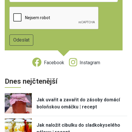
Facebook
Instagram
Dnes nejčtenější
Jak uvařit a zavařit do zásoby domácí
boloňskou omáčku | recept
Jak naložit cibulku do sladkokyselého