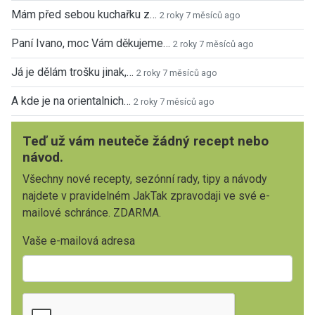
Mám před sebou kuchařku z…
2 roky 7 měsíců ago
Paní Ivano, moc Vám děkujeme…
2 roky 7 měsíců ago
Já je dělám trošku jinak,…
2 roky 7 měsíců ago
A kde je na orientalnich…
2 roky 7 měsíců ago
Teď už vám neuteče žádný recept nebo
návod.
Všechny nové recepty, sezónní rady, tipy a návody
najdete v pravidelném JakTak zpravodaji ve své e-
mailové schránce. ZDARMA.
Vaše e-mailová adresa