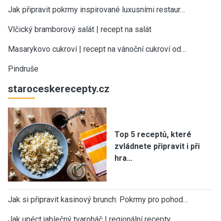
Jak připravit pokrmy inspirované luxusními restaur…
Vlčický bramborový salát | recept na salát
Masarykovo cukroví | recept na vánoční cukroví od…
Pindruše
staroceskerecepty.cz
Top 5 receptů, které
zvládnete připravit i při
hra…
Jak si připravit kasinový brunch: Pokrmy pro pohod…
Jak upéct jablečný tvaroháč | regionální recepty