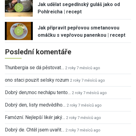
Jak udělat segedínský guláš jako od
Pohlreicha | recept
Jak připravit pepřovou smetanovou
omáčku s vepřovou panenkou | recept
Poslední komentáře
Thunbergia se dá pěstovat…
2 roky 7 měsíců ago
ono staci pouzit selsky rozum
2 roky 7 měsíců ago
Dobrý den,moc nechápu tento…
2 roky 7 měsíců ago
Dobrý den, listy medvědího…
2 roky 7 měsíců ago
Famózní. Nejlepší likér jaký…
2 roky 7 měsíců ago
Dobrý de. Chtěl jsem uvařit…
2 roky 7 měsíců ago