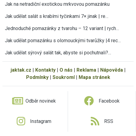
Jak na netradiční exotickou mrkvovou pomazánku
Jak udělat salát s krabími tyčinkami 7× jinak | re…
Jednoduché pomazánky z tvarohu – 12 variant | rych…
Jak udělat pomazánku s olomouckými tvarůžky |4 rec…
Jak udělat sýrový salát tak, abyste si pochutnali?…
jaktak.cz
|
Kontakty
|
O nás
|
Reklama
|
Nápověda
|
Podmínky
|
Soukromí
|
Mapa stránek
Odběr novinek
Facebook
Instagram
RSS