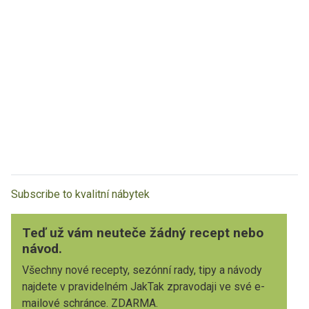
Subscribe to kvalitní nábytek
Teď už vám neuteče žádný recept nebo
návod.
Všechny nové recepty, sezónní rady, tipy a návody
najdete v pravidelném JakTak zpravodaji ve své e-
mailové schránce. ZDARMA.