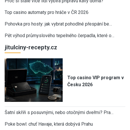
Proč si stále více lidí vybírá přípravu kávy doma?
Top casino automaty pro hráče v ČR 2026
Pohovka pro hosty: jak vybrat pohodlné přespání be…
Pět výhod průmyslového tepelného čerpadla, které o…
jitulciny-recepty.cz
Top casino VIP program v
Česku 2026
Šatní skříň s posuvnými, nebo otočnými dveřmi? Pra…
Poke bowl: chuť Havaje, která dobývá Prahu