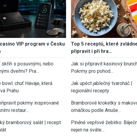
casino VIP program v Česku
Top 5 receptů, které zvládn
6
připravit i při hra…
í skříň s posuvnými, nebo
Jak si připravit kasinový brunch
nými dveřmi? Pra…
Pokrmy pro pohod…
 bowl: chuť Havaje, která
Jak upéct jablečný tvaroháč |
vá Prahu
regionální recepty
připravit pokrmy inspirované
Bramborové kroketky s makov
sními restaur…
omáčkou podle Anuše…
cký bramborový salát | recept
Plněné vepřové žebírko: Báječn
lát
nejen na sváte…