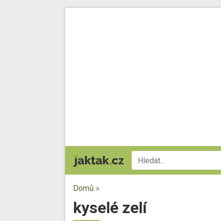
Domů
»
kyselé zelí