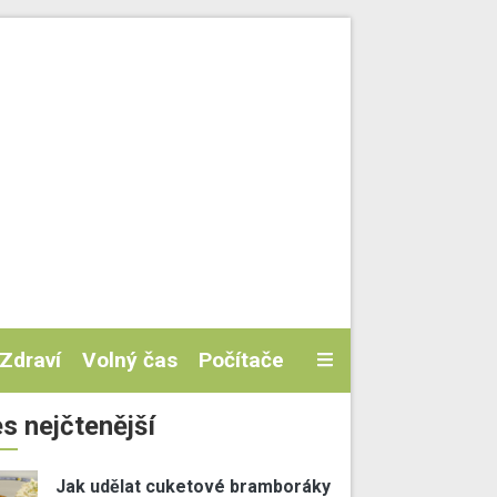
Zdraví
Volný čas
Počítače
s nejčtenější
Jak udělat cuketové bramboráky