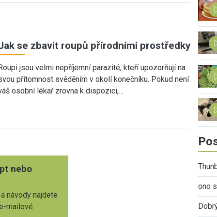
Jak se zbavit roupů přírodními prostředky
Roupi jsou velmi nepříjemní parazité, kteří upozorňují na
svou přítomnost svěděním v okolí konečníku. Pokud není
váš osobní lékař zrovna k dispozici,…
Pos
Thunb
pt nebo
ono s
 a návody najdete
Dobr
 e-mailové