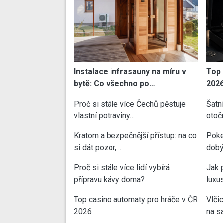
Instalace infrasauny na míru v
Top 
bytě: Co všechno po…
202
Proč si stále více Čechů pěstuje
Šatn
vlastní potraviny…
otoč
Kratom a bezpečnější přístup: na co
Poke
si dát pozor,…
dobý
Proč si stále více lidí vybírá
Jak 
přípravu kávy doma?
luxu
Top casino automaty pro hráče v ČR
Vlči
2026
na sa