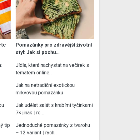
ete
Pomazánky pro zdravější životní
styl: Jak si pochu…
:
Jídla, která nachystat na večírek s
tématem online…
Jak na netradiční exotickou
mrkvovou pomazánku
ou
Jak udělat salát s krabími tyčinkami
7× jinak | re…
ý tip
Jednoduché pomazánky z tvarohu
– 12 variant | rych…