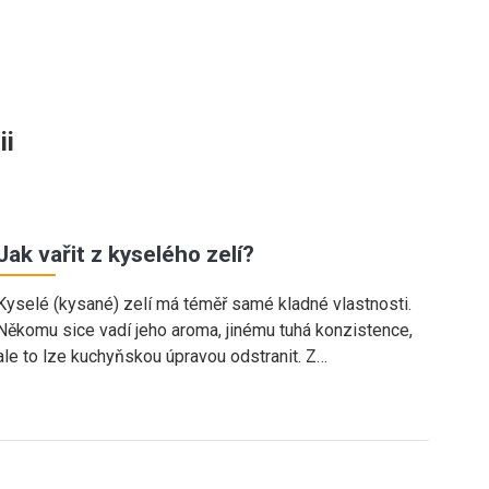
ii
Jak vařit z kyselého zelí?
Kyselé (kysané) zelí má téměř samé kladné vlastnosti.
Někomu sice vadí jeho aroma, jinému tuhá konzistence,
ale to lze kuchyňskou úpravou odstranit. Z…