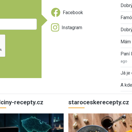
Dobrý
Facebook
Famóz
Instagram
Dobrý
Mám 
Paní
ago
Já je
A kde
ulciny-recepty.cz
staroceskerecepty.cz