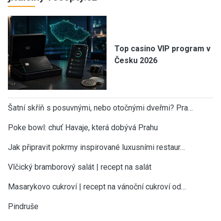
Top casino VIP program v
Česku 2026
Šatní skříň s posuvnými, nebo otočnými dveřmi? Pra…
Poke bowl: chuť Havaje, která dobývá Prahu
Jak připravit pokrmy inspirované luxusními restaur…
Vlčický bramborový salát | recept na salát
Masarykovo cukroví | recept na vánoční cukroví od…
Pindruše