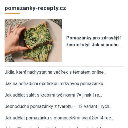
pomazanky-recepty.cz
Pomazánky pro zdravější
životní styl: Jak si pochu…
Jídla, která nachystat na večírek s tématem online…
Jak na netradiční exotickou mrkvovou pomazánku
Jak udělat salát s krabími tyčinkami 7× jinak | re…
Jednoduché pomazánky z tvarohu – 12 variant | rych…
Jak udělat pomazánku s olomouckými tvarůžky |4 rec…