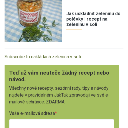
Jak uskladnit zeleninu do
polévky | recept na
zeleninu v soli
Subscribe to nakládaná zelenina v soli
Teď už vám neuteče žádný recept nebo
návod.
Všechny nové recepty, sezónní rady, tipy a návody
najdete v pravidelném JakTak zpravodaji ve své e-
mailové schránce. ZDARMA.
Vaše e-mailová adresa