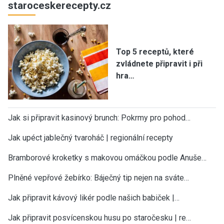
staroceskerecepty.cz
Top 5 receptů, které
zvládnete připravit i při
hra…
Jak si připravit kasinový brunch: Pokrmy pro pohod…
Jak upéct jablečný tvaroháč | regionální recepty
Bramborové kroketky s makovou omáčkou podle Anuše…
Plněné vepřové žebírko: Báječný tip nejen na sváte…
Jak připravit kávový likér podle našich babiček |…
Jak připravit posvícenskou husu po staročesku | re…