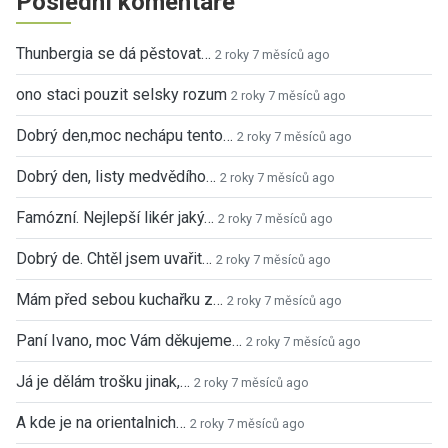
Poslední komentáře
Thunbergia se dá pěstovat…
2 roky 7 měsíců ago
ono staci pouzit selsky rozum
2 roky 7 měsíců ago
Dobrý den,moc nechápu tento…
2 roky 7 měsíců ago
Dobrý den, listy medvědího…
2 roky 7 měsíců ago
Famózní. Nejlepší likér jaký…
2 roky 7 měsíců ago
Dobrý de. Chtěl jsem uvařit…
2 roky 7 měsíců ago
Mám před sebou kuchařku z…
2 roky 7 měsíců ago
Paní Ivano, moc Vám děkujeme…
2 roky 7 měsíců ago
Já je dělám trošku jinak,…
2 roky 7 měsíců ago
A kde je na orientalnich…
2 roky 7 měsíců ago