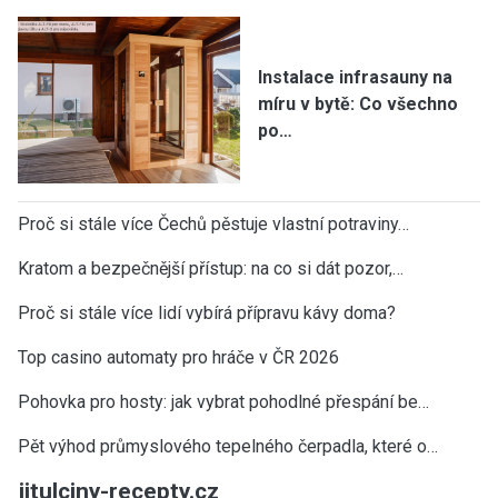
Instalace infrasauny na
míru v bytě: Co všechno
po…
Proč si stále více Čechů pěstuje vlastní potraviny…
Kratom a bezpečnější přístup: na co si dát pozor,…
Proč si stále více lidí vybírá přípravu kávy doma?
Top casino automaty pro hráče v ČR 2026
Pohovka pro hosty: jak vybrat pohodlné přespání be…
Pět výhod průmyslového tepelného čerpadla, které o…
jitulciny-recepty.cz