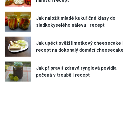
nálevu | recept
Jak naložit mladé kukuřičné klasy do
sladkokyselého nálevu | recept
Jak upéct svěží limetkový cheesecake |
recept na dokonalý domácí cheesecake
Jak připravit zdravá rynglová povidla
pečená v troubě | recept