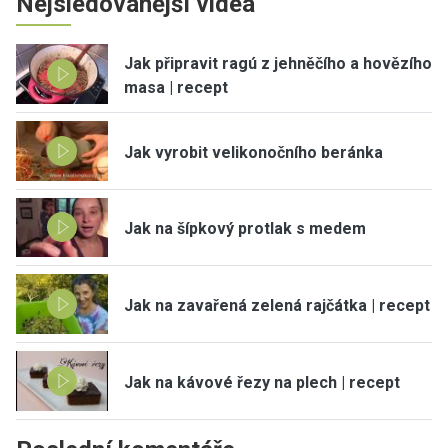
Nejsledovanější videa
Jak připravit ragú z jehněčího a hovězího
masa | recept
Jak vyrobit velikonočního beránka
Jak na šípkový protlak s medem
Jak na zavařená zelená rajčátka | recept
Jak na kávové řezy na plech | recept