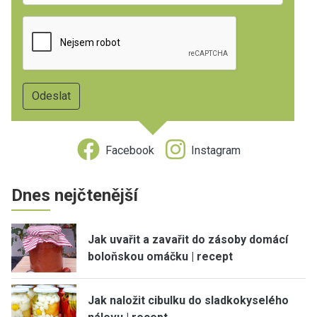
Facebook
Instagram
Dnes nejčtenější
Jak uvařit a zavařit do zásoby domácí
boloňskou omáčku | recept
Jak naložit cibulku do sladkokyselého