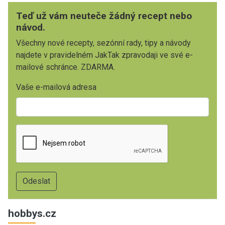
Teď už vám neuteče žádný recept nebo
návod.
Všechny nové recepty, sezónní rady, tipy a návody
najdete v pravidelném JakTak zpravodaji ve své e-
mailové schránce. ZDARMA.
Vaše e-mailová adresa
hobbys.cz