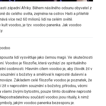
lasti západní Afriky. Během násilného odsunu obyvatel z
pně do celého světa, zejména na ostrov Haiti a přilehlé
ává více než 60 milionů lidí na celém světě.
 kult voodoo, je tzv. voodoo panenka. Jak voodoo
y.
Voodoo
pousta lidí vysvětluje jako černou magii. Ve skutečnosti
ní. Voodoo je filozofie, která vychází ze spirituálního
stní osobnosti. Hlavním cílem voodoo je, aby člověk žil v
souznění s božstvy a směřoval k naprosté duševní a
vnováze. Základem celé filozofie voodoo je poznatek, že
 žít v naprostém souznění s božstvy, přírodou, věcmi
 všemi živými bytostmi, pouze tímto dosáhne naprosté
Nepostradatelnou součástí voodoo jsou rituály, k nimž
 symboly, jakým voodoo panenka bezesporu je.