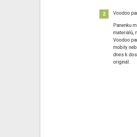
Voodoo pa
2
Panenku mů
materiálů, 
Voodoo pan
mobily neb
dnes k dos
originál.