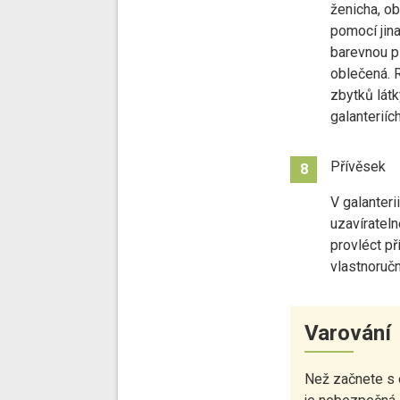
ženicha, ob
pomocí jina
barevnou př
oblečená. 
zbytků látk
galanteriích
Přívěsek
8
V galanteri
uzavírateln
provléct př
vlastnoručn
Varování
Než začnete s 