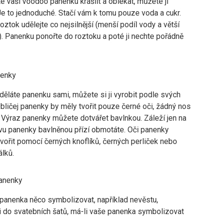
 vaši voodoo panenku krášlit a oblékat, můžete ji
Je to jednoduché. Stačí vám k tomu pouze voda a cukr.
oztok udělejte co nejsilnější (menší podíl vody a větší
). Panenku ponořte do roztoku a poté ji nechte pořádně
nenky
děláte panenku sami, můžete si ji vyrobit podle svých
bličej panenky by měly tvořit pouze černé oči, žádný nos
 Výraz panenky můžete dotvářet bavlnkou. Záleží jen na
avu panenky bavlněnou přízí obmotáte. Oči panenky
vořit pomocí černých knoflíků, černých perliček nebo
álků.
anenky
 panenka něco symbolizovat, například nevěstu,
ji do svatebních šatů, má-li vaše panenka symbolizovat