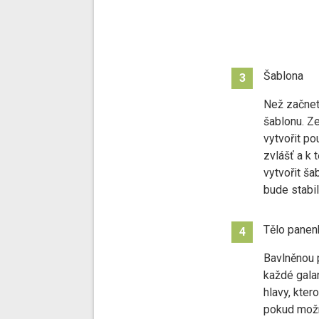
Šablona
3
Než začnet
šablonu. Ze
vytvořit po
zvlášť a k 
vytvořit ša
bude stabil
Tělo panen
4
Bavlněnou p
každé gala
hlavy, kter
pokud možno