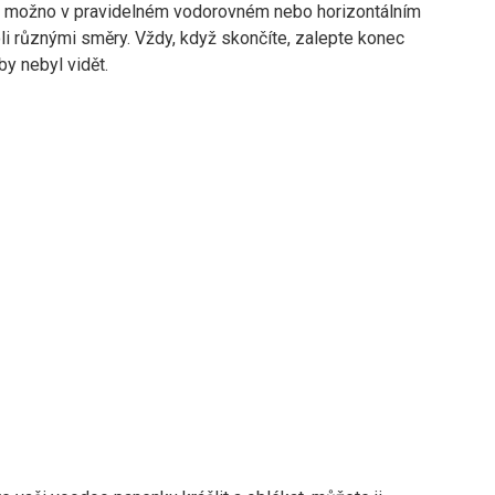
d možno v pravidelném vodorovném nebo horizontálním
li různými směry. Vždy, když skončíte, zalepte konec
by nebyl vidět.