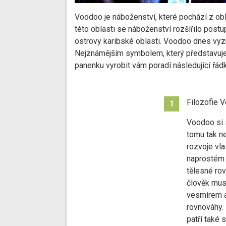
Voodoo je náboženství, které pochází z ob
této oblasti se náboženství rozšířilo postu
ostrovy karibské oblasti. Voodoo dnes vyzn
Nejznámějším symbolem, který představuje
panenku vyrobit vám poradí následující řádk
Filozofie 
1
Voodoo si s
tomu tak ne
rozvoje vla
naprostém 
tělesné ro
člověk musí
vesmírem a
rovnováhy. 
patří také