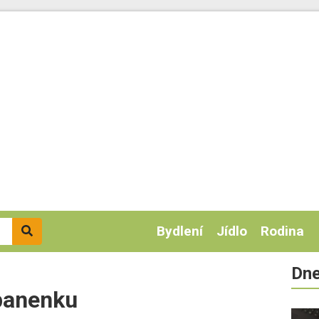
Bydlení
Jídlo
Rodina
Dne
panenku