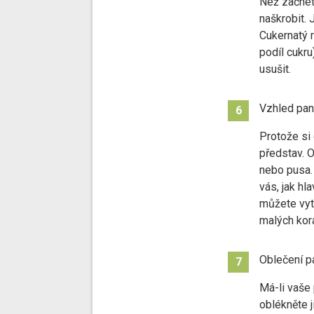
Než začnete
naškrobit. 
Cukernatý r
podíl cukru
usušit.
Vzhled pa
6
Protože si 
představ. O
nebo pusa.
vás, jak hl
můžete vyt
malých kor
Oblečení p
7
Má-li vaše
oblékněte 