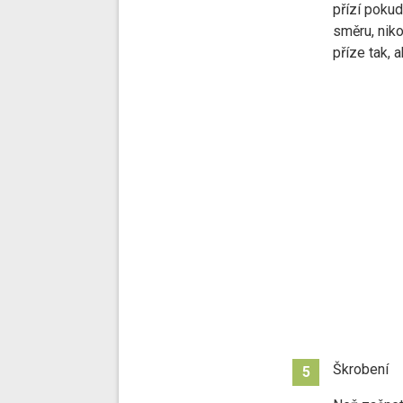
přízí poku
směru, niko
příze tak, a
Škrobení
5