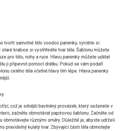
e tvořit samotné tělo voodoo panenky, vyrobte si
 staré krabice si vystřihněte tvar těla. Šablonu můžete
uze pro tělo, nohy a ruce. Hlavu panenky můžete udělat
tělu ji připevnit pomocí drátku. Pokud se vám podaří
blonu celého těla včetně hlavy tím lépe. Hlava panenky
nější.
ky
řízí, což je silnější bavlněný provázek, který seženete v
nterii, začněte obmotávat papírovou šablonu. Začněte od
ou obmotávejte různými směry. Důležité je, abyste udrželi
 pravidelný kulatý tvar. Zbývající části těla obmotejte