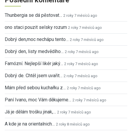
Thunbergia se dá pěstovat…
2 roky 7 měsíců ago
ono staci pouzit selsky rozum
2 roky 7 měsíců ago
Dobrý den,moc nechápu tento…
2 roky 7 měsíců ago
Dobrý den, listy medvědího…
2 roky 7 měsíců ago
Famózní. Nejlepší likér jaký…
2 roky 7 měsíců ago
Dobrý de. Chtěl jsem uvařit…
2 roky 7 měsíců ago
Mám před sebou kuchařku z…
2 roky 7 měsíců ago
Paní Ivano, moc Vám děkujeme…
2 roky 7 měsíců ago
Já je dělám trošku jinak,…
2 roky 7 měsíců ago
A kde je na orientalnich…
2 roky 8 měsíců ago