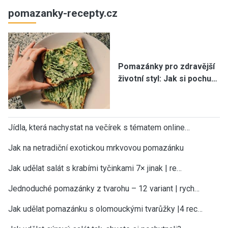
pomazanky-recepty.cz
Pomazánky pro zdravější
životní styl: Jak si pochu…
Jídla, která nachystat na večírek s tématem online…
Jak na netradiční exotickou mrkvovou pomazánku
Jak udělat salát s krabími tyčinkami 7× jinak | re…
Jednoduché pomazánky z tvarohu – 12 variant | rych…
Jak udělat pomazánku s olomouckými tvarůžky |4 rec…