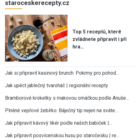
staroceskerecepty.cz
Top 5 receptů, které
zvládnete připravit i při
hra…
Jak si připravit kasinový brunch: Pokrmy pro pohod…
Jak upéct jablečný tvaroháč | regionální recepty
Bramborové kroketky s makovou omáčkou podle Anuše…
Plněné vepřové žebírko: Báječný tip nejen na sváte…
Jak připravit kávový likér podle našich babiček |…
Jak připravit posvícenskou husu po staročesku | re…