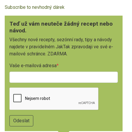
Subscribe to nevhodný dárek
Teď už vám neuteče žádný recept nebo
návod.
Všechny nové recepty, sezónní rady, tipy a návody
najdete v pravidelném JakTak zpravodaji ve své e-
mailové schránce. ZDARMA.
Vaše e-mailová adresa