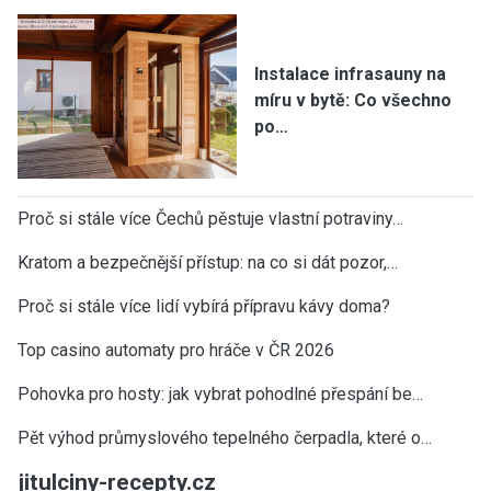
Instalace infrasauny na
míru v bytě: Co všechno
po…
Proč si stále více Čechů pěstuje vlastní potraviny…
Kratom a bezpečnější přístup: na co si dát pozor,…
Proč si stále více lidí vybírá přípravu kávy doma?
Top casino automaty pro hráče v ČR 2026
Pohovka pro hosty: jak vybrat pohodlné přespání be…
Pět výhod průmyslového tepelného čerpadla, které o…
jitulciny-recepty.cz