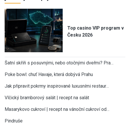
Top casino VIP program v
Česku 2026
Šatní skříň s posuvnými, nebo otočnými dveřmi? Pra…
Poke bowl: chuť Havaje, která dobývá Prahu
Jak připravit pokrmy inspirované luxusními restaur…
Vlčický bramborový salát | recept na salát
Masarykovo cukroví | recept na vánoční cukroví od…
Pindruše