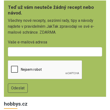
Teď už vám neuteče žádný recept nebo
návod.
Všechny nové recepty, sezónní rady, tipy a návody
najdete v pravidelném JakTak zpravodaji ve své e-
mailové schránce. ZDARMA.
Vaše e-mailová adresa
hobbys.cz