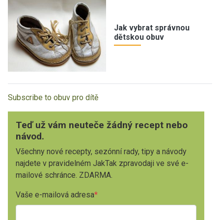
Jak vybrat správnou
dětskou obuv
Subscribe to obuv pro dítě
Teď už vám neuteče žádný recept nebo
návod.
Všechny nové recepty, sezónní rady, tipy a návody
najdete v pravidelném JakTak zpravodaji ve své e-
mailové schránce. ZDARMA.
Vaše e-mailová adresa