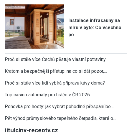
Instalace infrasauny na
míru v bytě: Co všechno
po…
Proč si stále více Čechů pěstuje vlastní potraviny…
Kratom a bezpečnější přístup: na co si dát pozor,…
Proč si stále více lidí vybírá přípravu kávy doma?
Top casino automaty pro hráče v ČR 2026
Pohovka pro hosty: jak vybrat pohodlné přespání be…
Pět výhod průmyslového tepelného čerpadla, které o…
jitulciny-recepty.cz