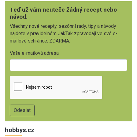
Teď už vám neuteče žádný recept nebo
návod.
Všechny nové recepty, sezónní rady, tipy a návody
najdete v pravidelném JakTak zpravodaji ve své e-
mailové schránce. ZDARMA.
Vaše e-mailová adresa
hobbys.cz