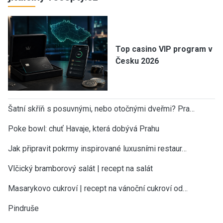
Top casino VIP program v
Česku 2026
Šatní skříň s posuvnými, nebo otočnými dveřmi? Pra…
Poke bowl: chuť Havaje, která dobývá Prahu
Jak připravit pokrmy inspirované luxusními restaur…
Vlčický bramborový salát | recept na salát
Masarykovo cukroví | recept na vánoční cukroví od…
Pindruše