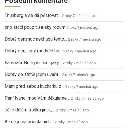
Poslední komentáře
Thunbergia se dá pěstovat…
2 roky 7 měsíců ago
ono staci pouzit selsky rozum
2 roky 7 měsíců ago
Dobrý den,moc nechápu tento…
2 roky 7 měsíců ago
Dobrý den, listy medvědího…
2 roky 7 měsíců ago
Famózní. Nejlepší likér jaký…
2 roky 7 měsíců ago
Dobrý de. Chtěl jsem uvařit…
2 roky 7 měsíců ago
Mám před sebou kuchařku z…
2 roky 7 měsíců ago
Paní Ivano, moc Vám děkujeme…
2 roky 7 měsíců ago
Já je dělám trošku jinak,…
2 roky 7 měsíců ago
A kde je na orientalnich…
2 roky 8 měsíců ago