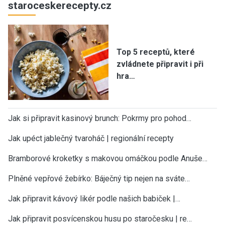
staroceskerecepty.cz
Top 5 receptů, které
zvládnete připravit i při
hra…
Jak si připravit kasinový brunch: Pokrmy pro pohod…
Jak upéct jablečný tvaroháč | regionální recepty
Bramborové kroketky s makovou omáčkou podle Anuše…
Plněné vepřové žebírko: Báječný tip nejen na sváte…
Jak připravit kávový likér podle našich babiček |…
Jak připravit posvícenskou husu po staročesku | re…