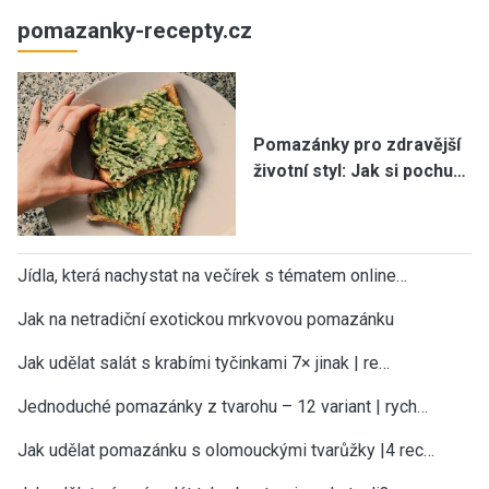
pomazanky-recepty.cz
Pomazánky pro zdravější
životní styl: Jak si pochu…
Jídla, která nachystat na večírek s tématem online…
Jak na netradiční exotickou mrkvovou pomazánku
Jak udělat salát s krabími tyčinkami 7× jinak | re…
Jednoduché pomazánky z tvarohu – 12 variant | rych…
Jak udělat pomazánku s olomouckými tvarůžky |4 rec…