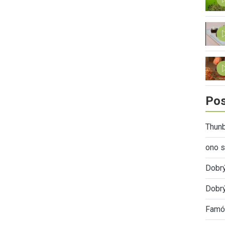
Pos
Thunb
ono s
Dobr
Dobrý
Famóz