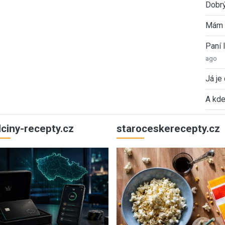
Dobrý
Mám 
Paní
ago
Já je
A kde
ulciny-recepty.cz
staroceskerecepty.cz