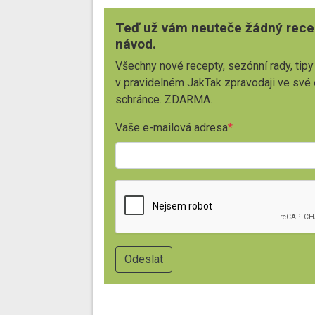
Teď už vám neuteče žádný rece
návod.
Všechny nové recepty, sezónní rady, tipy
v pravidelném JakTak zpravodaji ve své
schránce. ZDARMA.
Vaše e-mailová adresa