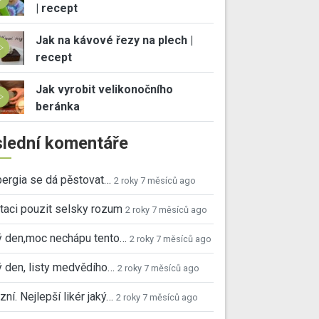
| recept
Jak na kávové řezy na plech |
recept
Jak vyrobit velikonočního
beránka
lední komentáře
ergia se dá pěstovat…
2 roky 7 měsíců ago
taci pouzit selsky rozum
2 roky 7 měsíců ago
ý den,moc nechápu tento…
2 roky 7 měsíců ago
 den, listy medvědího…
2 roky 7 měsíců ago
ní. Nejlepší likér jaký…
2 roky 7 měsíců ago