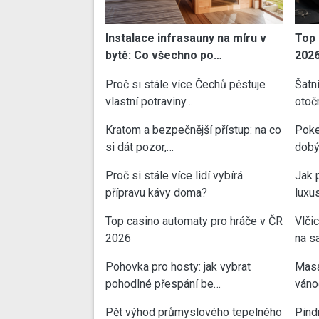
Instalace infrasauny na míru v
Top 
bytě: Co všechno po…
202
Proč si stále více Čechů pěstuje
Šatn
vlastní potraviny…
otoč
Kratom a bezpečnější přístup: na co
Poke
si dát pozor,…
dobý
Proč si stále více lidí vybírá
Jak 
přípravu kávy doma?
luxu
Top casino automaty pro hráče v ČR
Vlči
2026
na sa
Pohovka pro hosty: jak vybrat
Masa
pohodlné přespání be…
váno
Pět výhod průmyslového tepelného
Pind