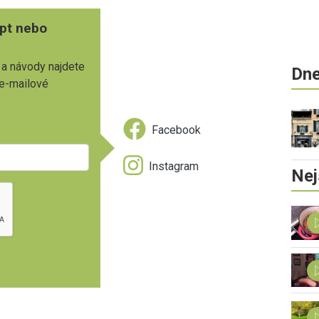
pt nebo
 a návody najdete
Dne
 e-mailové
Facebook
Instagram
Nej