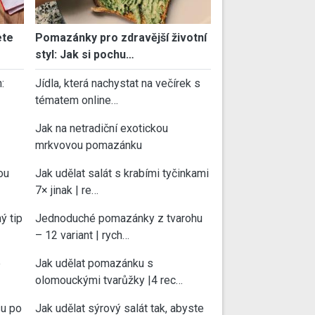
ete
Pomazánky pro zdravější životní
styl: Jak si pochu…
:
Jídla, která nachystat na večírek s
tématem online…
Jak na netradiční exotickou
mrkvovou pomazánku
ou
Jak udělat salát s krabími tyčinkami
7× jinak | re…
ý tip
Jednoduché pomazánky z tvarohu
– 12 variant | rych…
e
Jak udělat pomazánku s
olomouckými tvarůžky |4 rec…
su po
Jak udělat sýrový salát tak, abyste