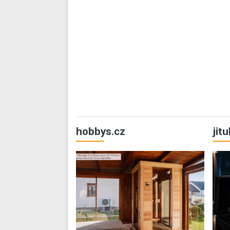
hobbys.cz
jit