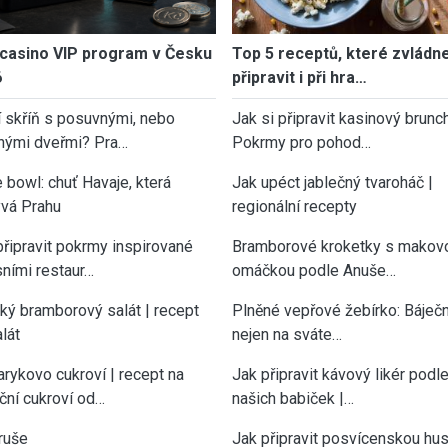
casino VIP program v Česku
Top 5 receptů, které zvládn
6
připravit i při hra…
í skříň s posuvnými, nebo
Jak si připravit kasinový brunch
nými dveřmi? Pra…
Pokrmy pro pohod…
 bowl: chuť Havaje, která
Jak upéct jablečný tvaroháč |
vá Prahu
regionální recepty
připravit pokrmy inspirované
Bramborové kroketky s makov
sními restaur…
omáčkou podle Anuše…
cký bramborový salát | recept
Plněné vepřové žebírko: Báječn
lát
nejen na sváte…
rykovo cukroví | recept na
Jak připravit kávový likér podl
ční cukroví od…
našich babiček |…
ruše
Jak připravit posvícenskou hu