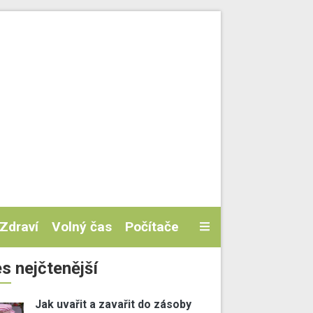
Zdraví
Volný čas
Počítače
s nejčtenější
Jak uvařit a zavařit do zásoby