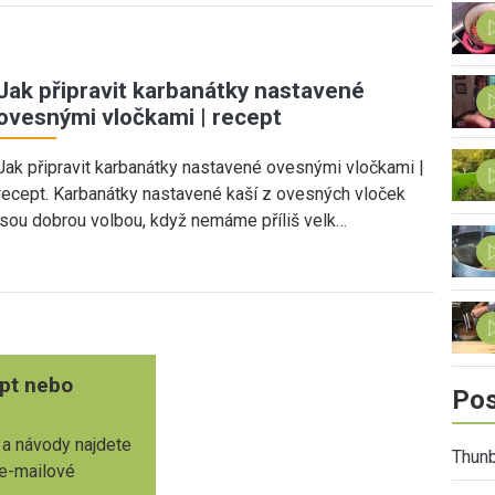
Jak připravit karbanátky nastavené
ovesnými vločkami | recept
Jak připravit karbanátky nastavené ovesnými vločkami |
recept. Karbanátky nastavené kaší z ovesných vloček
jsou dobrou volbou, když nemáme příliš velk…
pt nebo
Pos
 a návody najdete
Thunb
 e-mailové