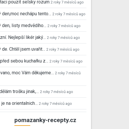
taci pouzit selsky rozum
2 roky 7 měsíců ago
ý den,moc nechápu tento…
2 roky 7 měsíců ago
 den, listy medvědího…
2 roky 7 měsíců ago
ní. Nejlepší likér jaký…
2 roky 7 měsíců ago
 de. Chtěl jsem uvařit…
2 roky 7 měsíců ago
před sebou kuchařku z…
2 roky 7 měsíců ago
 Ivano, moc Vám děkujeme…
2 roky 7 měsíců
 dělám trošku jinak,…
2 roky 7 měsíců ago
 je na orientalnich…
2 roky 7 měsíců ago
pomazanky-recepty.cz