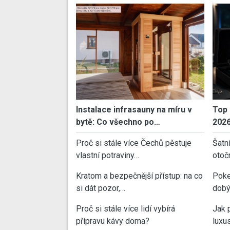
Instalace infrasauny na míru v
Top 
bytě: Co všechno po…
202
Proč si stále více Čechů pěstuje
Šatn
vlastní potraviny…
otoč
Kratom a bezpečnější přístup: na co
Poke
si dát pozor,…
dobý
Proč si stále více lidí vybírá
Jak 
přípravu kávy doma?
luxu