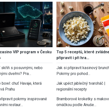
casino VIP program v Česku
Top 5 receptů, které zvládn
6
připravit i při hra…
í skříň s posuvnými, nebo
Jak si připravit kasinový brunch
nými dveřmi? Pra…
Pokrmy pro pohod…
 bowl: chuť Havaje, která
Jak upéct jablečný tvaroháč |
vá Prahu
regionální recepty
připravit pokrmy inspirované
Bramborové kroketky s makov
sními restaur…
omáčkou podle Anuše…