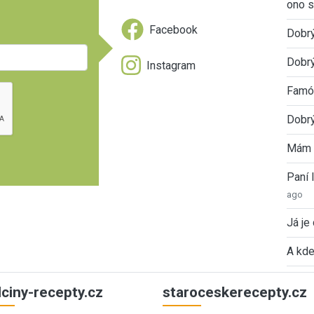
ono s
Facebook
Dobr
Dobrý
Instagram
Famóz
Dobrý
Mám 
Paní
ago
Já je
A kde
ulciny-recepty.cz
staroceskerecepty.cz