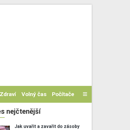
Zdraví
Volný čas
Počítače
s nejčtenější
Jak uvařit a zavařit do zásoby