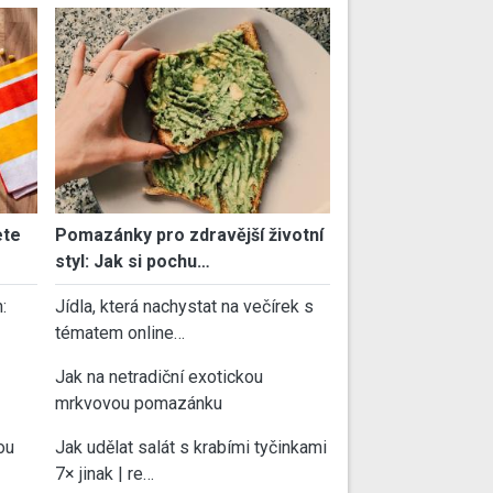
ete
Pomazánky pro zdravější životní
styl: Jak si pochu…
:
Jídla, která nachystat na večírek s
tématem online…
Jak na netradiční exotickou
mrkvovou pomazánku
ou
Jak udělat salát s krabími tyčinkami
7× jinak | re…