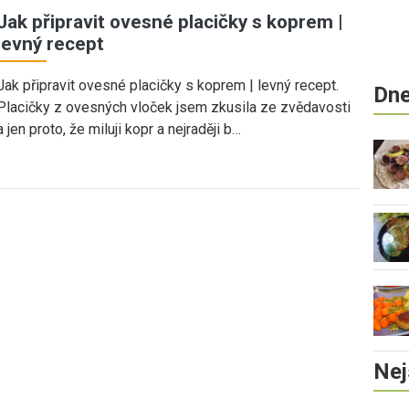
Jak připravit ovesné placičky s koprem |
levný recept
Jak připravit ovesné placičky s koprem | levný recept.
Dne
Placičky z ovesných vloček jsem zkusila ze zvědavosti
a jen proto, že miluji kopr a nejraději b…
Nej