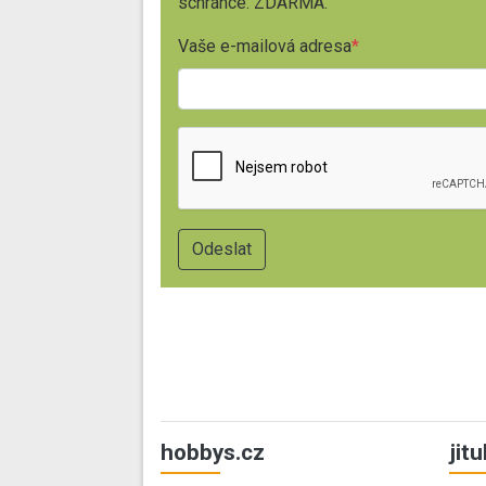
schránce. ZDARMA.
Vaše e-mailová adresa
hobbys.cz
jit