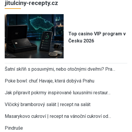
jitulciny-recepty.cz
Top casino VIP program v
Česku 2026
Šatní skříň s posuvnými, nebo otočnými dveřmi? Pra…
Poke bowl: chuť Havaje, která dobývá Prahu
Jak připravit pokrmy inspirované luxusními restaur…
Vlčický bramborový salát | recept na salát
Masarykovo cukroví | recept na vánoční cukroví od…
Pindruše