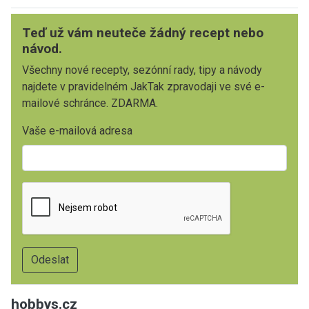
Teď už vám neuteče žádný recept nebo
návod.
Všechny nové recepty, sezónní rady, tipy a návody
najdete v pravidelném JakTak zpravodaji ve své e-
mailové schránce. ZDARMA.
Vaše e-mailová adresa
hobbys.cz