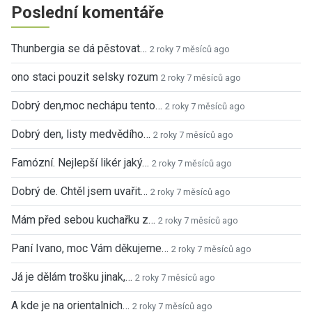
Poslední komentáře
Thunbergia se dá pěstovat…
2 roky 7 měsíců ago
ono staci pouzit selsky rozum
2 roky 7 měsíců ago
Dobrý den,moc nechápu tento…
2 roky 7 měsíců ago
Dobrý den, listy medvědího…
2 roky 7 měsíců ago
Famózní. Nejlepší likér jaký…
2 roky 7 měsíců ago
Dobrý de. Chtěl jsem uvařit…
2 roky 7 měsíců ago
Mám před sebou kuchařku z…
2 roky 7 měsíců ago
Paní Ivano, moc Vám děkujeme…
2 roky 7 měsíců ago
Já je dělám trošku jinak,…
2 roky 7 měsíců ago
A kde je na orientalnich…
2 roky 7 měsíců ago