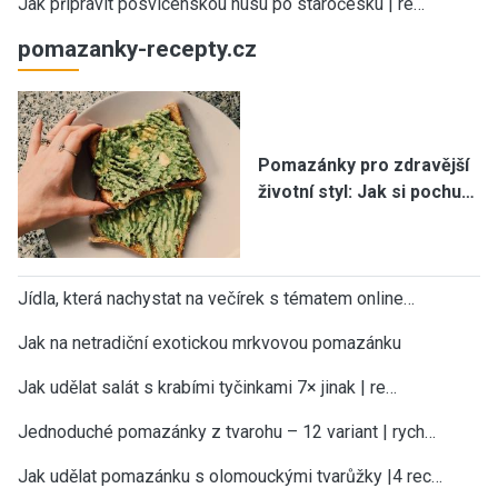
Jak připravit posvícenskou husu po staročesku | re…
pomazanky-recepty.cz
Pomazánky pro zdravější
životní styl: Jak si pochu…
Jídla, která nachystat na večírek s tématem online…
Jak na netradiční exotickou mrkvovou pomazánku
Jak udělat salát s krabími tyčinkami 7× jinak | re…
Jednoduché pomazánky z tvarohu – 12 variant | rych…
Jak udělat pomazánku s olomouckými tvarůžky |4 rec…