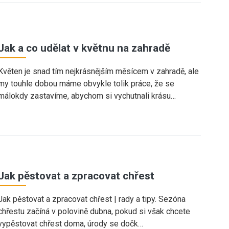
Jak a co udělat v květnu na zahradě
Květen je snad tím nejkrásnějším měsícem v zahradě, ale
my touhle dobou máme obvykle tolik práce, že se
málokdy zastavíme, abychom si vychutnali krásu…
Jak pěstovat a zpracovat chřest
Jak pěstovat a zpracovat chřest | rady a tipy. Sezóna
chřestu začíná v polovině dubna, pokud si však chcete
vypěstovat chřest doma, úrody se dočk…