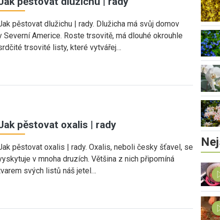
Jak pěstovat dlužichu | rady
Jak pěstovat dlužichu | rady. Dlužicha má svůj domov
v Severní Americe. Roste trsovitě, má dlouhé okrouhle
srdčité trsovité listy, které vytvářej…
Jak pěstovat oxalis | rady
Nej
Jak pěstovat oxalis | rady. Oxalis, neboli česky šťavel, se
vyskytuje v mnoha druzích. Většina z nich připomíná
tvarem svých listů náš jetel…