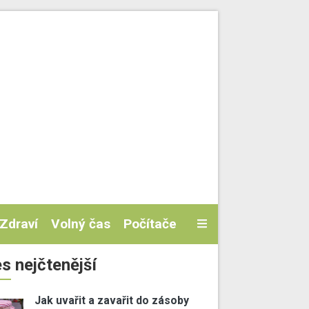
Zdraví
Volný čas
Počítače
s nejčtenější
Jak uvařit a zavařit do zásoby