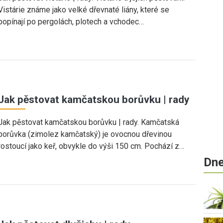
Vistárie známe jako velké dřevnaté liány, které se
popínají po pergolách, plotech a vchodec…
Jak pěstovat kamčatskou borůvku | rady
Jak pěstovat kamčatskou borůvku | rady. Kamčatská
borůvka (zimolez kamčatský) je ovocnou dřevinou
rostoucí jako keř, obvykle do výši 150 cm. Pochází z…
Dne