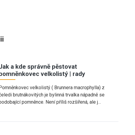
ii
Jak a kde správně pěstovat
pomněnkovec velkolistý | rady
Pomněnkovec velkolistý ( Brunnera macrophylla) z
čeledi brutnákovitých je bylinná trvalka nápadně se
podobající pomněnce. Není příliš rozšířená, ale j…