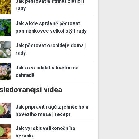
Jak pěstovat a stříhat zlatici |
rady
Jak a kde správně pěstovat
pomněnkovec velkolistý | rady
Jak pěstovat orchideje doma |
rady
Jak a co udělat v květnu na
zahradě
sledovanější videa
Jak připravit ragú z jehněčího a
hovězího masa | recept
Jak vyrobit velikonočního
beránka