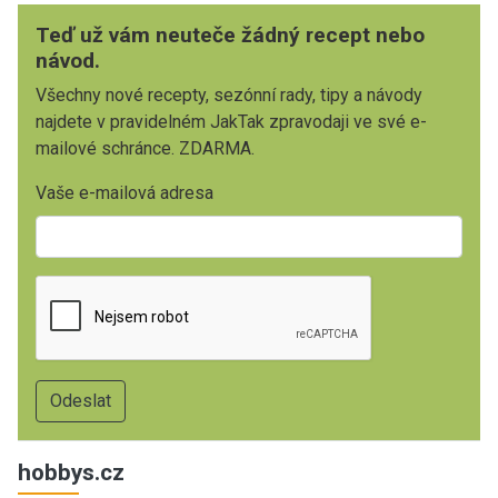
Teď už vám neuteče žádný recept nebo
návod.
Všechny nové recepty, sezónní rady, tipy a návody
najdete v pravidelném JakTak zpravodaji ve své e-
mailové schránce. ZDARMA.
Vaše e-mailová adresa
hobbys.cz