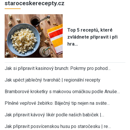
staroceskerecepty.cz
Top 5 receptů, které
zvládnete připravit i při
hra…
Jak si připravit kasinový brunch: Pokrmy pro pohod…
Jak upéct jablečný tvaroháč | regionální recepty
Bramborové kroketky s makovou omáčkou podle Anuše…
Plněné vepřové žebírko: Báječný tip nejen na sváte…
Jak připravit kávový likér podle našich babiček |…
Jak připravit posvícenskou husu po staročesku | re…