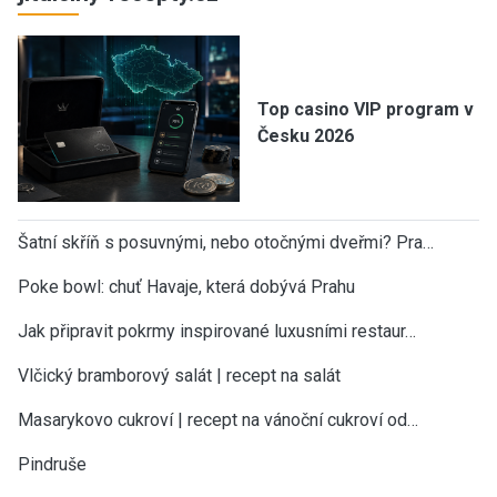
Top casino VIP program v
Česku 2026
Šatní skříň s posuvnými, nebo otočnými dveřmi? Pra…
Poke bowl: chuť Havaje, která dobývá Prahu
Jak připravit pokrmy inspirované luxusními restaur…
Vlčický bramborový salát | recept na salát
Masarykovo cukroví | recept na vánoční cukroví od…
Pindruše