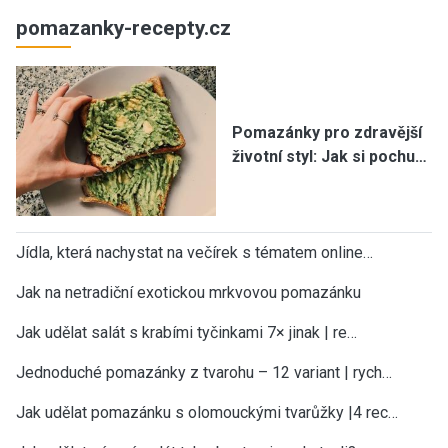
pomazanky-recepty.cz
Pomazánky pro zdravější
životní styl: Jak si pochu…
Jídla, která nachystat na večírek s tématem online…
Jak na netradiční exotickou mrkvovou pomazánku
Jak udělat salát s krabími tyčinkami 7× jinak | re…
Jednoduché pomazánky z tvarohu – 12 variant | rych…
Jak udělat pomazánku s olomouckými tvarůžky |4 rec…