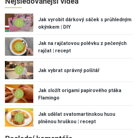
Nejsledovanější videa
Jak vyrobit dárkový sáček s průhledným
okýnkem | DIY
Jak na rajčatovou polévku z pečených
rajčat | recept
Jak vybrat správný polštář
Jak složít origami papirového ptáka
Flamingo
Jak udělat svatomartinskou husu
plněnou hruškou | recept