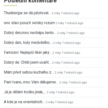
Poslední komentáře
Thunbergia se dá pěstovat…
2 roky 7 měsíců ago
ono staci pouzit selsky rozum
2 roky 7 měsíců ago
Dobrý den,moc nechápu tento…
2 roky 7 měsíců ago
Dobrý den, listy medvědího…
2 roky 7 měsíců ago
Famózní. Nejlepší likér jaký…
2 roky 7 měsíců ago
Dobrý de. Chtěl jsem uvařit…
2 roky 7 měsíců ago
Mám před sebou kuchařku z…
2 roky 7 měsíců ago
Paní Ivano, moc Vám děkujeme…
2 roky 7 měsíců ago
Já je dělám trošku jinak,…
2 roky 7 měsíců ago
A kde je na orientalnich…
2 roky 7 měsíců ago