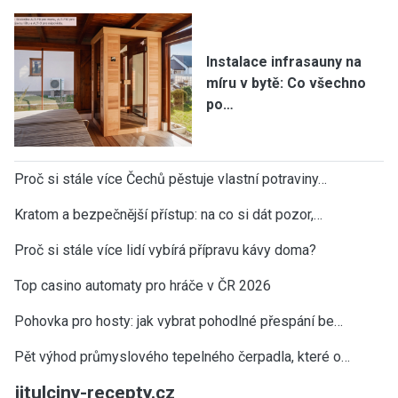
Instalace infrasauny na
míru v bytě: Co všechno
po…
Proč si stále více Čechů pěstuje vlastní potraviny…
Kratom a bezpečnější přístup: na co si dát pozor,…
Proč si stále více lidí vybírá přípravu kávy doma?
Top casino automaty pro hráče v ČR 2026
Pohovka pro hosty: jak vybrat pohodlné přespání be…
Pět výhod průmyslového tepelného čerpadla, které o…
jitulciny-recepty.cz