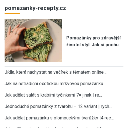
pomazanky-recepty.cz
Pomazánky pro zdravější
životní styl: Jak si pochu…
Jídla, která nachystat na večírek s tématem online…
Jak na netradiční exotickou mrkvovou pomazánku
Jak udělat salát s krabími tyčinkami 7× jinak | re…
Jednoduché pomazánky z tvarohu – 12 variant | rych…
Jak udělat pomazánku s olomouckými tvarůžky |4 rec…