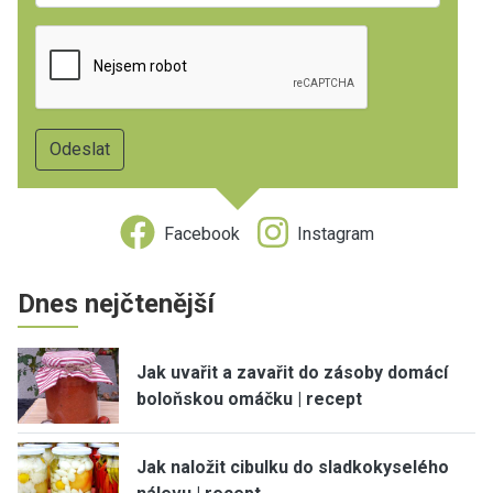
Facebook
Instagram
Dnes nejčtenější
Jak uvařit a zavařit do zásoby domácí
boloňskou omáčku | recept
Jak naložit cibulku do sladkokyselého