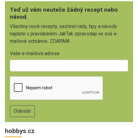
Teď už vám neuteče žádný recept nebo
návod.
Všechny nové recepty, sezónní rady, tipy a návody
najdete v pravidelném JakTak zpravodaji ve své e-
mailové schránce. ZDARMA.
Vaše e-mailová adresa
hobbys.cz