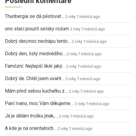
Poslední komentáře
Thunbergia se dá pěstovat…
2 roky 7 měsíců ago
ono staci pouzit selsky rozum
2 roky 7 měsíců ago
Dobrý den,moc nechápu tento…
2 roky 7 měsíců ago
Dobrý den, listy medvědího…
2 roky 7 měsíců ago
Famózní. Nejlepší likér jaký…
2 roky 7 měsíců ago
Dobrý de. Chtěl jsem uvařit…
2 roky 7 měsíců ago
Mám před sebou kuchařku z…
2 roky 7 měsíců ago
Paní Ivano, moc Vám děkujeme…
2 roky 7 měsíců ago
Já je dělám trošku jinak,…
2 roky 7 měsíců ago
A kde je na orientalnich…
2 roky 7 měsíců ago