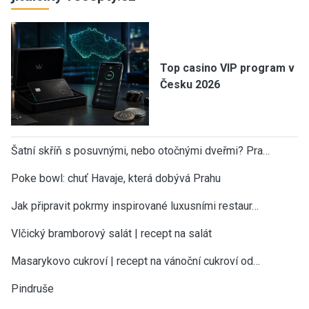
Top casino VIP program v
Česku 2026
Šatní skříň s posuvnými, nebo otočnými dveřmi? Pra…
Poke bowl: chuť Havaje, která dobývá Prahu
Jak připravit pokrmy inspirované luxusními restaur…
Vlčický bramborový salát | recept na salát
Masarykovo cukroví | recept na vánoční cukroví od…
Pindruše