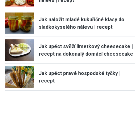
nálevu | recept
Jak naložit mladé kukuřičné klasy do
sladkokyselého nálevu | recept
Jak upéct svěží limetkový cheesecake |
recept na dokonalý domácí cheesecake
Jak upéct pravé hospodské tyčky |
recept