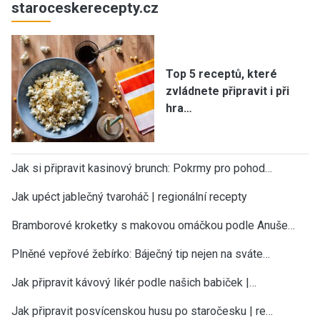
staroceskerecepty.cz
Top 5 receptů, které
zvládnete připravit i při
hra…
Jak si připravit kasinový brunch: Pokrmy pro pohod…
Jak upéct jablečný tvaroháč | regionální recepty
Bramborové kroketky s makovou omáčkou podle Anuše…
Plněné vepřové žebírko: Báječný tip nejen na sváte…
Jak připravit kávový likér podle našich babiček |…
Jak připravit posvícenskou husu po staročesku | re…