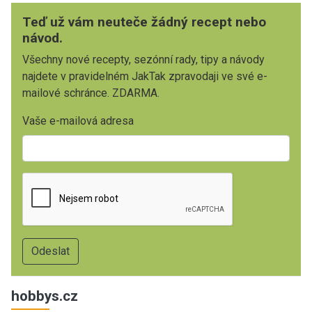
Teď už vám neuteče žádný recept nebo
návod.
Všechny nové recepty, sezónní rady, tipy a návody
najdete v pravidelném JakTak zpravodaji ve své e-
mailové schránce. ZDARMA.
Vaše e-mailová adresa
hobbys.cz