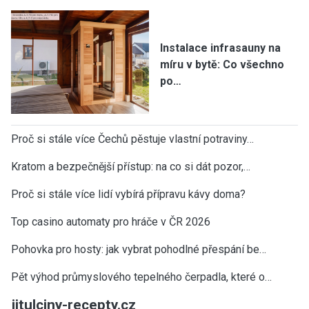
Instalace infrasauny na
míru v bytě: Co všechno
po…
Proč si stále více Čechů pěstuje vlastní potraviny…
Kratom a bezpečnější přístup: na co si dát pozor,…
Proč si stále více lidí vybírá přípravu kávy doma?
Top casino automaty pro hráče v ČR 2026
Pohovka pro hosty: jak vybrat pohodlné přespání be…
Pět výhod průmyslového tepelného čerpadla, které o…
jitulciny-recepty.cz