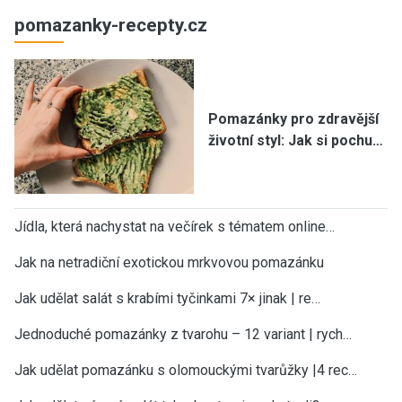
pomazanky-recepty.cz
Pomazánky pro zdravější
životní styl: Jak si pochu…
Jídla, která nachystat na večírek s tématem online…
Jak na netradiční exotickou mrkvovou pomazánku
Jak udělat salát s krabími tyčinkami 7× jinak | re…
Jednoduché pomazánky z tvarohu – 12 variant | rych…
Jak udělat pomazánku s olomouckými tvarůžky |4 rec…