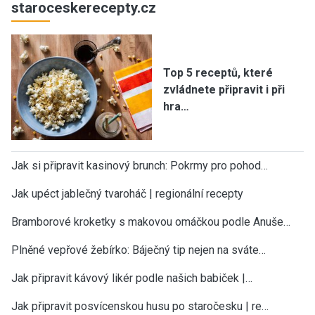
staroceskerecepty.cz
Top 5 receptů, které
zvládnete připravit i při
hra…
Jak si připravit kasinový brunch: Pokrmy pro pohod…
Jak upéct jablečný tvaroháč | regionální recepty
Bramborové kroketky s makovou omáčkou podle Anuše…
Plněné vepřové žebírko: Báječný tip nejen na sváte…
Jak připravit kávový likér podle našich babiček |…
Jak připravit posvícenskou husu po staročesku | re…