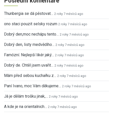
Poslední komentáře
Thunbergia se dá pěstovat…
2 roky 7 měsíců ago
ono staci pouzit selsky rozum
2 roky 7 měsíců ago
Dobrý den,moc nechápu tento…
2 roky 7 měsíců ago
Dobrý den, listy medvědího…
2 roky 7 měsíců ago
Famózní. Nejlepší likér jaký…
2 roky 7 měsíců ago
Dobrý de. Chtěl jsem uvařit…
2 roky 7 měsíců ago
Mám před sebou kuchařku z…
2 roky 7 měsíců ago
Paní Ivano, moc Vám děkujeme…
2 roky 7 měsíců ago
Já je dělám trošku jinak,…
2 roky 7 měsíců ago
A kde je na orientalnich…
2 roky 7 měsíců ago