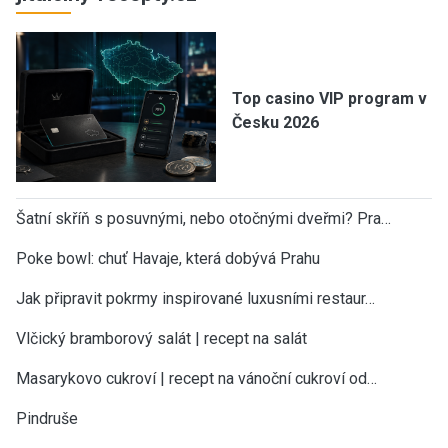
Top casino VIP program v
Česku 2026
Šatní skříň s posuvnými, nebo otočnými dveřmi? Pra…
Poke bowl: chuť Havaje, která dobývá Prahu
Jak připravit pokrmy inspirované luxusními restaur…
Vlčický bramborový salát | recept na salát
Masarykovo cukroví | recept na vánoční cukroví od…
Pindruše