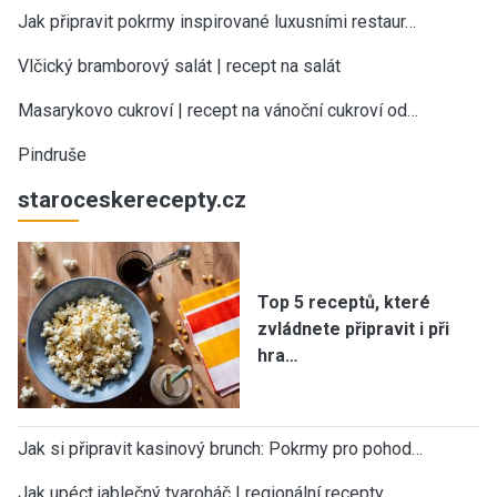
Jak připravit pokrmy inspirované luxusními restaur…
Vlčický bramborový salát | recept na salát
Masarykovo cukroví | recept na vánoční cukroví od…
Pindruše
staroceskerecepty.cz
Top 5 receptů, které
zvládnete připravit i při
hra…
Jak si připravit kasinový brunch: Pokrmy pro pohod…
Jak upéct jablečný tvaroháč | regionální recepty