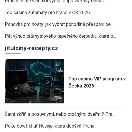
Proč si stále více lidí vybírá přípravu kávy doma?
Top casino automaty pro hráče v ČR 2026
Pohovka pro hosty: jak vybrat pohodlné přespání be…
Pět výhod průmyslového tepelného čerpadla, které o…
jitulciny-recepty.cz
Top casino VIP program v
Česku 2026
Šatní skříň s posuvnými, nebo otočnými dveřmi? Pra…
Poke bowl: chuť Havaje, která dobývá Prahu