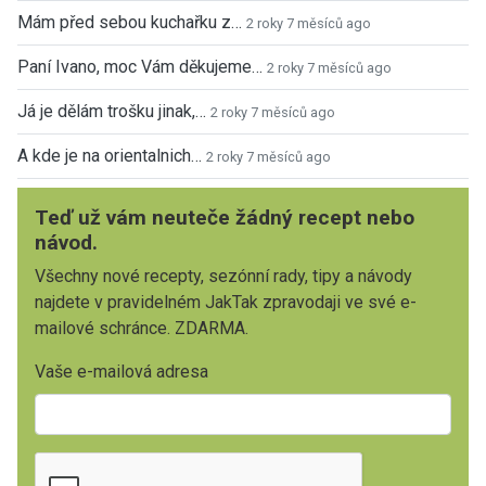
Mám před sebou kuchařku z…
2 roky 7 měsíců ago
Paní Ivano, moc Vám děkujeme…
2 roky 7 měsíců ago
Já je dělám trošku jinak,…
2 roky 7 měsíců ago
A kde je na orientalnich…
2 roky 7 měsíců ago
Teď už vám neuteče žádný recept nebo
návod.
Všechny nové recepty, sezónní rady, tipy a návody
najdete v pravidelném JakTak zpravodaji ve své e-
mailové schránce. ZDARMA.
Vaše e-mailová adresa