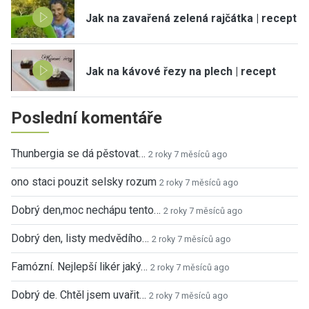
Jak na zavařená zelená rajčátka | recept
Jak na kávové řezy na plech | recept
Poslední komentáře
Thunbergia se dá pěstovat…
2 roky 7 měsíců ago
ono staci pouzit selsky rozum
2 roky 7 měsíců ago
Dobrý den,moc nechápu tento…
2 roky 7 měsíců ago
Dobrý den, listy medvědího…
2 roky 7 měsíců ago
Famózní. Nejlepší likér jaký…
2 roky 7 měsíců ago
Dobrý de. Chtěl jsem uvařit…
2 roky 7 měsíců ago