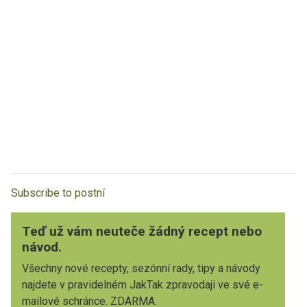
Subscribe to postní
Teď už vám neuteče žádný recept nebo
návod.
Všechny nové recepty, sezónní rady, tipy a návody
najdete v pravidelném JakTak zpravodaji ve své e-
mailové schránce. ZDARMA.