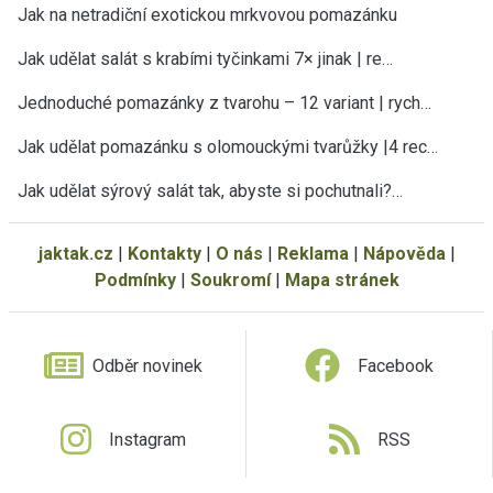
Jak na netradiční exotickou mrkvovou pomazánku
Jak udělat salát s krabími tyčinkami 7× jinak | re…
Jednoduché pomazánky z tvarohu – 12 variant | rych…
Jak udělat pomazánku s olomouckými tvarůžky |4 rec…
Jak udělat sýrový salát tak, abyste si pochutnali?…
jaktak.cz
|
Kontakty
|
O nás
|
Reklama
|
Nápověda
|
Podmínky
|
Soukromí
|
Mapa stránek
Odběr novinek
Facebook
Instagram
RSS