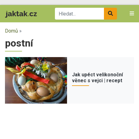
Domů
»
postní
Jak upéct velikonoční
věnec s vejci | recept