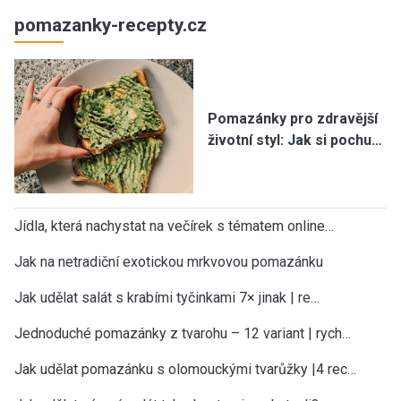
pomazanky-recepty.cz
Pomazánky pro zdravější
životní styl: Jak si pochu…
Jídla, která nachystat na večírek s tématem online…
Jak na netradiční exotickou mrkvovou pomazánku
Jak udělat salát s krabími tyčinkami 7× jinak | re…
Jednoduché pomazánky z tvarohu – 12 variant | rych…
Jak udělat pomazánku s olomouckými tvarůžky |4 rec…