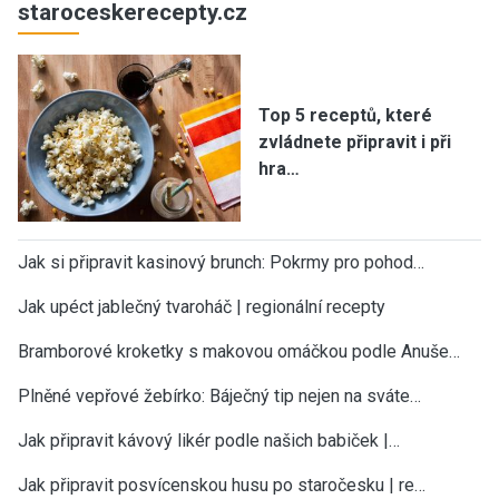
staroceskerecepty.cz
Top 5 receptů, které
zvládnete připravit i při
hra…
Jak si připravit kasinový brunch: Pokrmy pro pohod…
Jak upéct jablečný tvaroháč | regionální recepty
Bramborové kroketky s makovou omáčkou podle Anuše…
Plněné vepřové žebírko: Báječný tip nejen na sváte…
Jak připravit kávový likér podle našich babiček |…
Jak připravit posvícenskou husu po staročesku | re…