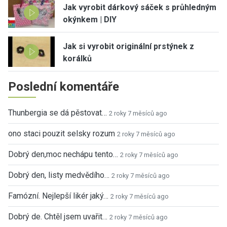
Jak vyrobit dárkový sáček s průhledným
okýnkem | DIY
Jak si vyrobit originální prstýnek z
korálků
Poslední komentáře
Thunbergia se dá pěstovat…
2 roky 7 měsíců ago
ono staci pouzit selsky rozum
2 roky 7 měsíců ago
Dobrý den,moc nechápu tento…
2 roky 7 měsíců ago
Dobrý den, listy medvědího…
2 roky 7 měsíců ago
Famózní. Nejlepší likér jaký…
2 roky 7 měsíců ago
Dobrý de. Chtěl jsem uvařit…
2 roky 7 měsíců ago