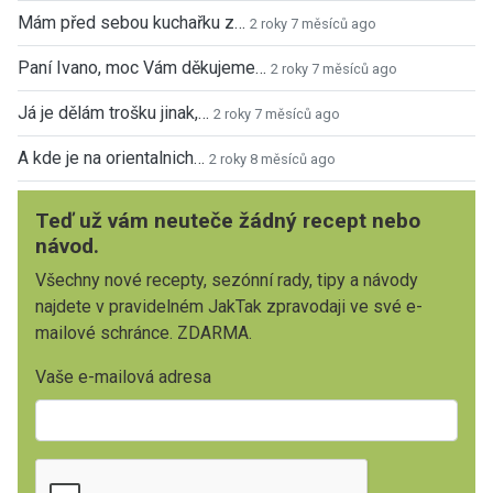
Mám před sebou kuchařku z…
2 roky 7 měsíců ago
Paní Ivano, moc Vám děkujeme…
2 roky 7 měsíců ago
Já je dělám trošku jinak,…
2 roky 7 měsíců ago
A kde je na orientalnich…
2 roky 8 měsíců ago
Teď už vám neuteče žádný recept nebo
návod.
Všechny nové recepty, sezónní rady, tipy a návody
najdete v pravidelném JakTak zpravodaji ve své e-
mailové schránce. ZDARMA.
Vaše e-mailová adresa