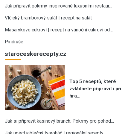
Jak připravit pokrmy inspirované luxusními restaur…
Vlčický bramborový salát | recept na salát
Masarykovo cukroví | recept na vánoční cukroví od…
Pindruše
staroceskerecepty.cz
Top 5 receptů, které
zvládnete připravit i při
hra…
Jak si připravit kasinový brunch: Pokrmy pro pohod…
Jak upéct jablečný tvaroháč | regionální recepty