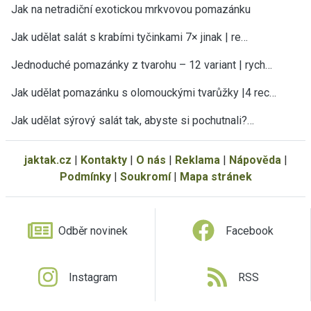
Jak na netradiční exotickou mrkvovou pomazánku
Jak udělat salát s krabími tyčinkami 7× jinak | re…
Jednoduché pomazánky z tvarohu – 12 variant | rych…
Jak udělat pomazánku s olomouckými tvarůžky |4 rec…
Jak udělat sýrový salát tak, abyste si pochutnali?…
jaktak.cz
|
Kontakty
|
O nás
|
Reklama
|
Nápověda
|
Podmínky
|
Soukromí
|
Mapa stránek
Odběr novinek
Facebook
Instagram
RSS