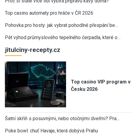
Proč si stále více lidí vybírá přípravu kávy doma?
Top casino automaty pro hráče v ČR 2026
Pohovka pro hosty: jak vybrat pohodlné přespání be…
Pět výhod průmyslového tepelného čerpadla, které o…
jitulciny-recepty.cz
Top casino VIP program v
Česku 2026
Šatní skříň s posuvnými, nebo otočnými dveřmi? Pra…
Poke bowl: chuť Havaje, která dobývá Prahu