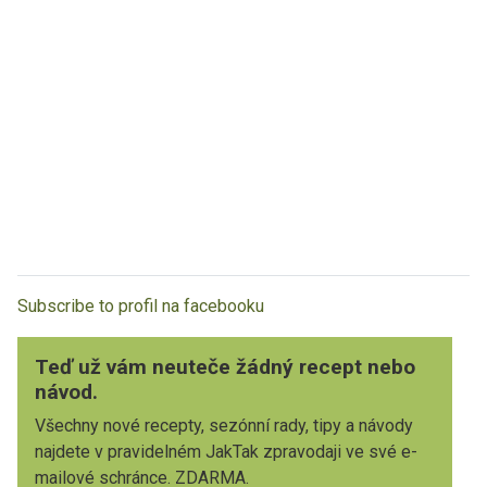
Subscribe to profil na facebooku
Teď už vám neuteče žádný recept nebo
návod.
Všechny nové recepty, sezónní rady, tipy a návody
najdete v pravidelném JakTak zpravodaji ve své e-
mailové schránce. ZDARMA.