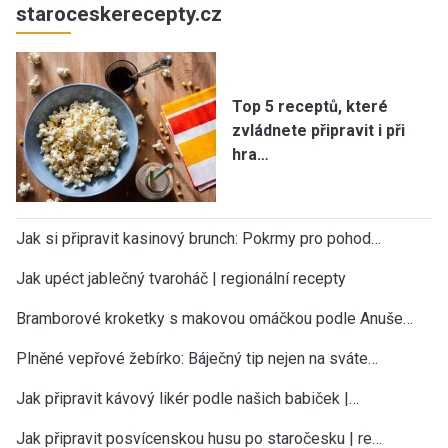
staroceskerecepty.cz
Top 5 receptů, které
zvládnete připravit i při
hra…
Jak si připravit kasinový brunch: Pokrmy pro pohod…
Jak upéct jablečný tvaroháč | regionální recepty
Bramborové kroketky s makovou omáčkou podle Anuše…
Plněné vepřové žebírko: Báječný tip nejen na sváte…
Jak připravit kávový likér podle našich babiček |…
Jak připravit posvícenskou husu po staročesku | re…