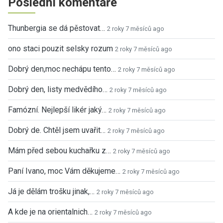
Poslední komentáře
Thunbergia se dá pěstovat…
2 roky 7 měsíců ago
ono staci pouzit selsky rozum
2 roky 7 měsíců ago
Dobrý den,moc nechápu tento…
2 roky 7 měsíců ago
Dobrý den, listy medvědího…
2 roky 7 měsíců ago
Famózní. Nejlepší likér jaký…
2 roky 7 měsíců ago
Dobrý de. Chtěl jsem uvařit…
2 roky 7 měsíců ago
Mám před sebou kuchařku z…
2 roky 7 měsíců ago
Paní Ivano, moc Vám děkujeme…
2 roky 7 měsíců ago
Já je dělám trošku jinak,…
2 roky 7 měsíců ago
A kde je na orientalnich…
2 roky 7 měsíců ago