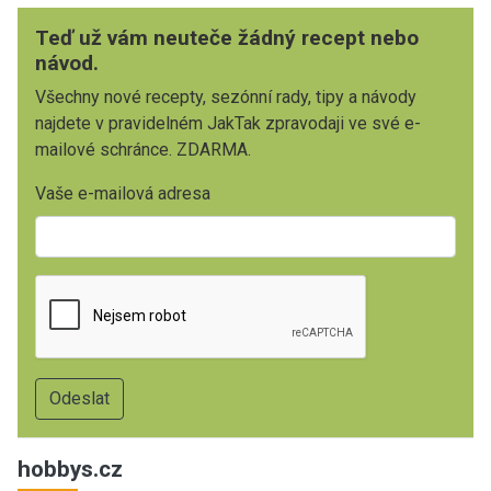
Teď už vám neuteče žádný recept nebo
návod.
Všechny nové recepty, sezónní rady, tipy a návody
najdete v pravidelném JakTak zpravodaji ve své e-
mailové schránce. ZDARMA.
Vaše e-mailová adresa
hobbys.cz