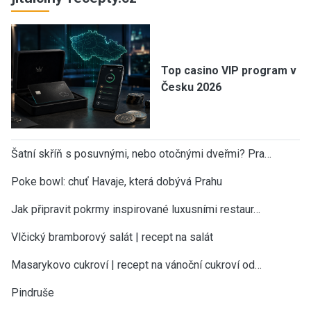
Top casino VIP program v
Česku 2026
Šatní skříň s posuvnými, nebo otočnými dveřmi? Pra…
Poke bowl: chuť Havaje, která dobývá Prahu
Jak připravit pokrmy inspirované luxusními restaur…
Vlčický bramborový salát | recept na salát
Masarykovo cukroví | recept na vánoční cukroví od…
Pindruše