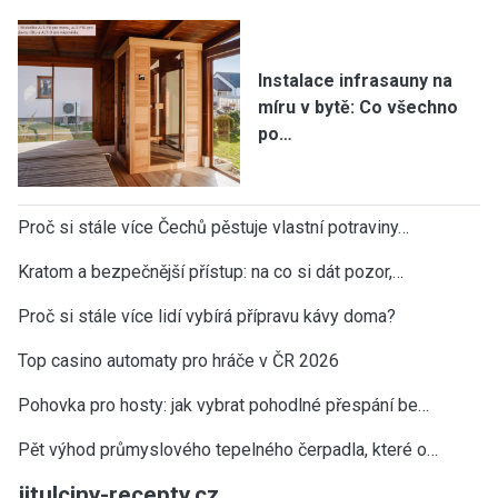
Instalace infrasauny na
míru v bytě: Co všechno
po…
Proč si stále více Čechů pěstuje vlastní potraviny…
Kratom a bezpečnější přístup: na co si dát pozor,…
Proč si stále více lidí vybírá přípravu kávy doma?
Top casino automaty pro hráče v ČR 2026
Pohovka pro hosty: jak vybrat pohodlné přespání be…
Pět výhod průmyslového tepelného čerpadla, které o…
jitulciny-recepty.cz