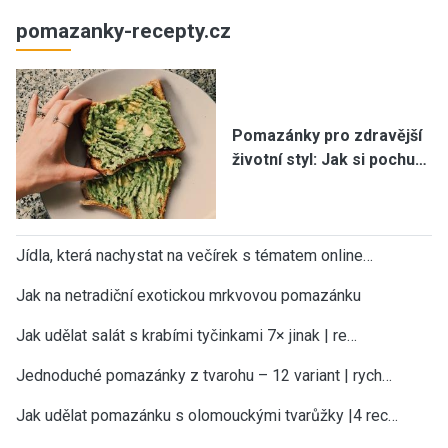
pomazanky-recepty.cz
Pomazánky pro zdravější
životní styl: Jak si pochu…
Jídla, která nachystat na večírek s tématem online…
Jak na netradiční exotickou mrkvovou pomazánku
Jak udělat salát s krabími tyčinkami 7× jinak | re…
Jednoduché pomazánky z tvarohu – 12 variant | rych…
Jak udělat pomazánku s olomouckými tvarůžky |4 rec…