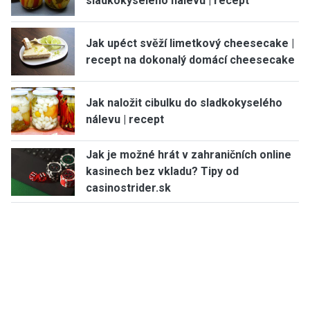
sladkokyselého nálevu | recept
Jak upéct svěží limetkový cheesecake |
recept na dokonalý domácí cheesecake
Jak naložit cibulku do sladkokyselého
nálevu | recept
Jak je možné hrát v zahraničních online
kasinech bez vkladu? Tipy od
casinostrider.sk