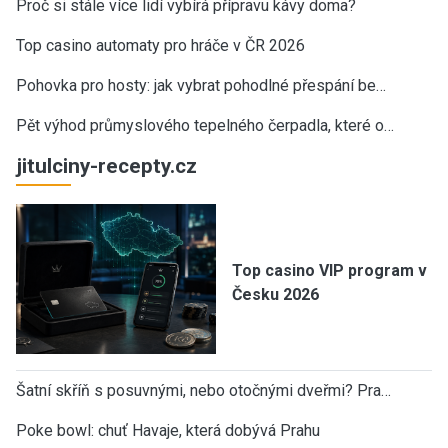
Proč si stále více lidí vybírá přípravu kávy doma?
Top casino automaty pro hráče v ČR 2026
Pohovka pro hosty: jak vybrat pohodlné přespání be…
Pět výhod průmyslového tepelného čerpadla, které o…
jitulciny-recepty.cz
Top casino VIP program v
Česku 2026
Šatní skříň s posuvnými, nebo otočnými dveřmi? Pra…
Poke bowl: chuť Havaje, která dobývá Prahu