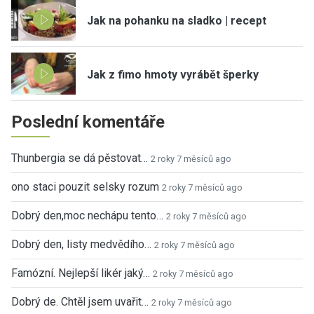
Jak na pohanku na sladko | recept
Jak z fimo hmoty vyrábět šperky
Poslední komentáře
Thunbergia se dá pěstovat…
2 roky 7 měsíců ago
ono staci pouzit selsky rozum
2 roky 7 měsíců ago
Dobrý den,moc nechápu tento…
2 roky 7 měsíců ago
Dobrý den, listy medvědího…
2 roky 7 měsíců ago
Famózní. Nejlepší likér jaký…
2 roky 7 měsíců ago
Dobrý de. Chtěl jsem uvařit…
2 roky 7 měsíců ago