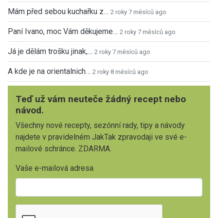
Mám před sebou kuchařku z…
2 roky 7 měsíců ago
Paní Ivano, moc Vám děkujeme…
2 roky 7 měsíců ago
Já je dělám trošku jinak,…
2 roky 7 měsíců ago
A kde je na orientalnich…
2 roky 8 měsíců ago
Teď už vám neuteče žádný recept nebo
návod.
Všechny nové recepty, sezónní rady, tipy a návody
najdete v pravidelném JakTak zpravodaji ve své e-
mailové schránce. ZDARMA.
Vaše e-mailová adresa