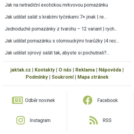
Jak na netradiční exotickou mrkvovou pomazánku
Jak udělat salát s krabími tyčinkami 7× jinak | re…
Jednoduché pomazánky z tvarohu – 12 variant | rych…
Jak udělat pomazánku s olomouckými tvarůžky |4 rec…
Jak udělat sýrový salát tak, abyste si pochutnali?…
jaktak.cz
|
Kontakty
|
O nás
|
Reklama
|
Nápověda
|
Podmínky
|
Soukromí
|
Mapa stránek
Odběr novinek
Facebook
Instagram
RSS