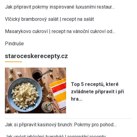
Jak připravit pokrmy inspirované luxusními restaur…
Vlčický bramborový salát | recept na salát
Masarykovo cukroví | recept na vánoční cukroví od…
Pindruše
staroceskerecepty.cz
Top 5 receptů, které
zvládnete připravit i při
hra…
Jak si připravit kasinový brunch: Pokrmy pro pohod…
Jak upéct jablečný tvaroháč | regionální recepty