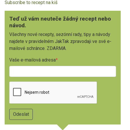
Subscribe to recept na kiš
Teď už vám neuteče žádný recept nebo
návod.
Všechny nové recepty, sezónní rady, tipy a návody
najdete v pravidelném JakTak zpravodaji ve své e-
mailové schránce. ZDARMA.
Vaše e-mailová adresa