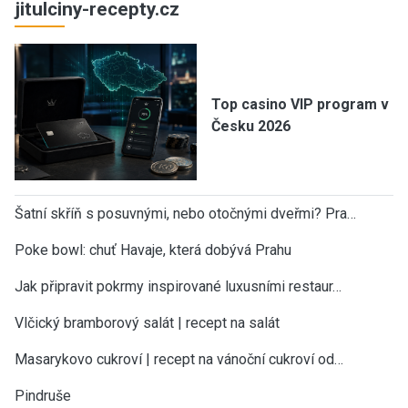
jitulciny-recepty.cz
Top casino VIP program v
Česku 2026
Šatní skříň s posuvnými, nebo otočnými dveřmi? Pra…
Poke bowl: chuť Havaje, která dobývá Prahu
Jak připravit pokrmy inspirované luxusními restaur…
Vlčický bramborový salát | recept na salát
Masarykovo cukroví | recept na vánoční cukroví od…
Pindruše