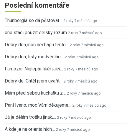
Poslední komentáře
Thunbergia se dá pěstovat…
2 roky 7 měsíců ago
ono staci pouzit selsky rozum
2 roky 7 měsíců ago
Dobrý den,moc nechápu tento…
2 roky 7 měsíců ago
Dobrý den, listy medvědího…
2 roky 7 měsíců ago
Famózní. Nejlepší likér jaký…
2 roky 7 měsíců ago
Dobrý de. Chtěl jsem uvařit…
2 roky 7 měsíců ago
Mám před sebou kuchařku z…
2 roky 7 měsíců ago
Paní Ivano, moc Vám děkujeme…
2 roky 7 měsíců ago
Já je dělám trošku jinak,…
2 roky 7 měsíců ago
A kde je na orientalnich…
2 roky 7 měsíců ago