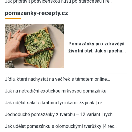
Jak připravit posvícenskou husu po staročesku | re…
pomazanky-recepty.cz
Pomazánky pro zdravější
životní styl: Jak si pochu…
Jídla, která nachystat na večírek s tématem online…
Jak na netradiční exotickou mrkvovou pomazánku
Jak udělat salát s krabími tyčinkami 7× jinak | re…
Jednoduché pomazánky z tvarohu – 12 variant | rych…
Jak udělat pomazánku s olomouckými tvarůžky |4 rec…