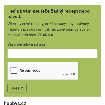
Teď už vám neuteče žádný recept nebo
návod.
Všechny nové recepty, sezónní rady, tipy a návody
najdete v pravidelném JakTak zpravodaji ve své e-
mailové schránce. ZDARMA.
Vaše e-mailová adresa
hobbys.cz