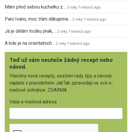
Mám před sebou kuchařku z…
2 roky 7 měsíců ago
Paní Ivano, moc Vám děkujeme…
2 roky 7 měsíců ago
Já je dělám trošku jinak,…
2 roky 7 měsíců ago
A kde je na orientalnich…
2 roky 7 měsíců ago
Teď už vám neuteče žádný recept nebo
návod.
Všechny nové recepty, sezónní rady, tipy a návody
najdete v pravidelném JakTak zpravodaji ve své e-
mailové schránce. ZDARMA.
Vaše e-mailová adresa