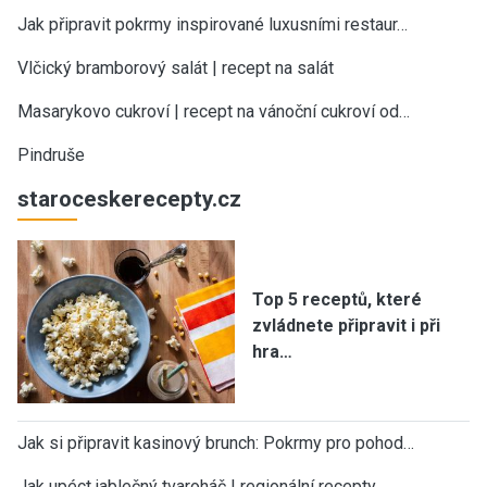
Jak připravit pokrmy inspirované luxusními restaur…
Vlčický bramborový salát | recept na salát
Masarykovo cukroví | recept na vánoční cukroví od…
Pindruše
staroceskerecepty.cz
Top 5 receptů, které
zvládnete připravit i při
hra…
Jak si připravit kasinový brunch: Pokrmy pro pohod…
Jak upéct jablečný tvaroháč | regionální recepty