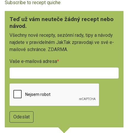
Subscribe to recept quiche
Teď už vám neuteče žádný recept nebo
návod.
Všechny nové recepty, sezónní rady, tipy a návody
najdete v pravidelném JakTak zpravodaji ve své e-
mailové schránce. ZDARMA.
Vaše e-mailová adresa