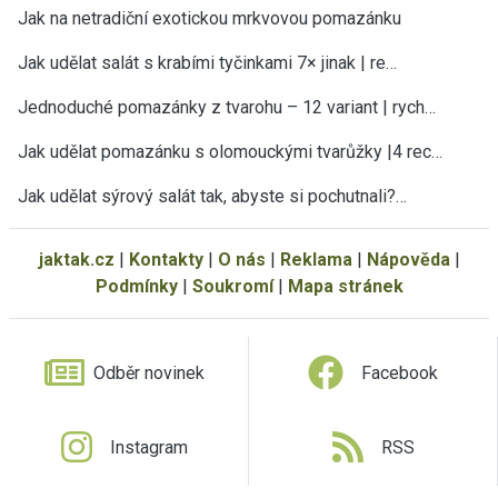
Jak na netradiční exotickou mrkvovou pomazánku
Jak udělat salát s krabími tyčinkami 7× jinak | re…
Jednoduché pomazánky z tvarohu – 12 variant | rych…
Jak udělat pomazánku s olomouckými tvarůžky |4 rec…
Jak udělat sýrový salát tak, abyste si pochutnali?…
jaktak.cz
|
Kontakty
|
O nás
|
Reklama
|
Nápověda
|
Podmínky
|
Soukromí
|
Mapa stránek
Odběr novinek
Facebook
Instagram
RSS