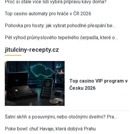
Proč si stále více lidí vybírá přípravu kávy doma?
Top casino automaty pro hráče v ČR 2026
Pohovka pro hosty: jak vybrat pohodlné přespání be…
Pět výhod průmyslového tepelného čerpadla, které o…
jitulciny-recepty.cz
Top casino VIP program v
Česku 2026
Šatní skříň s posuvnými, nebo otočnými dveřmi? Pra…
Poke bowl: chuť Havaje, která dobývá Prahu