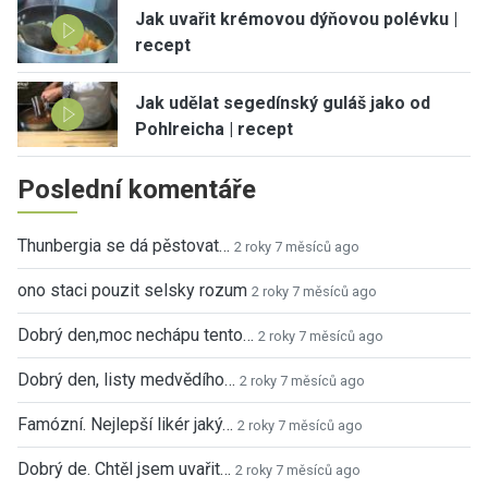
Jak uvařit krémovou dýňovou polévku |
recept
Jak udělat segedínský guláš jako od
Pohlreicha | recept
Poslední komentáře
Thunbergia se dá pěstovat…
2 roky 7 měsíců ago
ono staci pouzit selsky rozum
2 roky 7 měsíců ago
Dobrý den,moc nechápu tento…
2 roky 7 měsíců ago
Dobrý den, listy medvědího…
2 roky 7 měsíců ago
Famózní. Nejlepší likér jaký…
2 roky 7 měsíců ago
Dobrý de. Chtěl jsem uvařit…
2 roky 7 měsíců ago