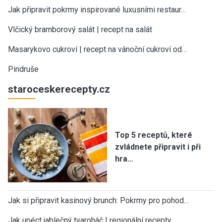
Jak připravit pokrmy inspirované luxusními restaur…
Vlčický bramborový salát | recept na salát
Masarykovo cukroví | recept na vánoční cukroví od…
Pindruše
staroceskerecepty.cz
Top 5 receptů, které
zvládnete připravit i při
hra…
Jak si připravit kasinový brunch: Pokrmy pro pohod…
Jak upéct jablečný tvaroháč | regionální recepty