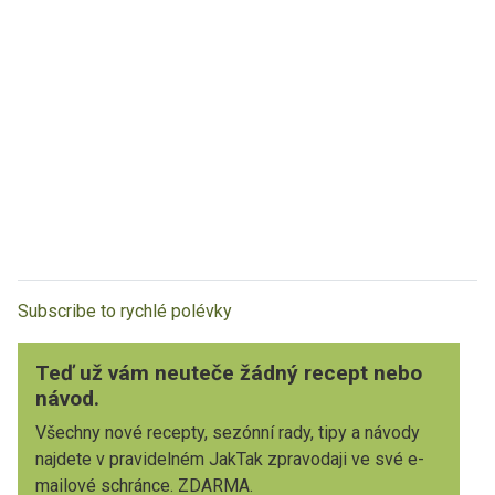
Subscribe to rychlé polévky
Teď už vám neuteče žádný recept nebo
návod.
Všechny nové recepty, sezónní rady, tipy a návody
najdete v pravidelném JakTak zpravodaji ve své e-
mailové schránce. ZDARMA.