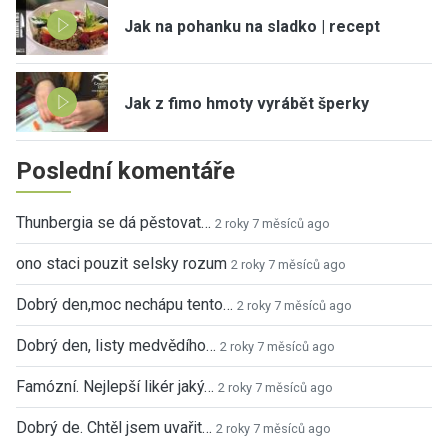
Jak na pohanku na sladko | recept
Jak z fimo hmoty vyrábět šperky
Poslední komentáře
Thunbergia se dá pěstovat…
2 roky 7 měsíců ago
ono staci pouzit selsky rozum
2 roky 7 měsíců ago
Dobrý den,moc nechápu tento…
2 roky 7 měsíců ago
Dobrý den, listy medvědího…
2 roky 7 měsíců ago
Famózní. Nejlepší likér jaký…
2 roky 7 měsíců ago
Dobrý de. Chtěl jsem uvařit…
2 roky 7 měsíců ago