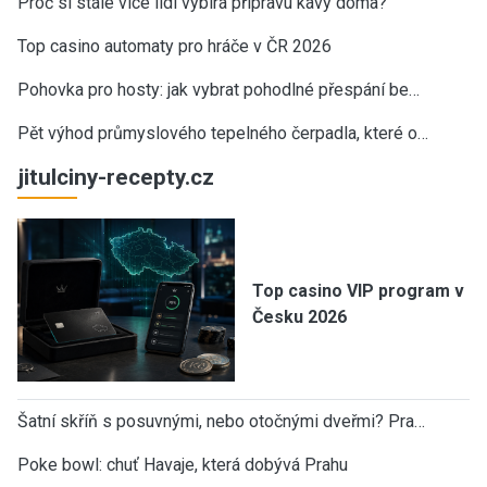
Proč si stále více lidí vybírá přípravu kávy doma?
Top casino automaty pro hráče v ČR 2026
Pohovka pro hosty: jak vybrat pohodlné přespání be…
Pět výhod průmyslového tepelného čerpadla, které o…
jitulciny-recepty.cz
Top casino VIP program v
Česku 2026
Šatní skříň s posuvnými, nebo otočnými dveřmi? Pra…
Poke bowl: chuť Havaje, která dobývá Prahu