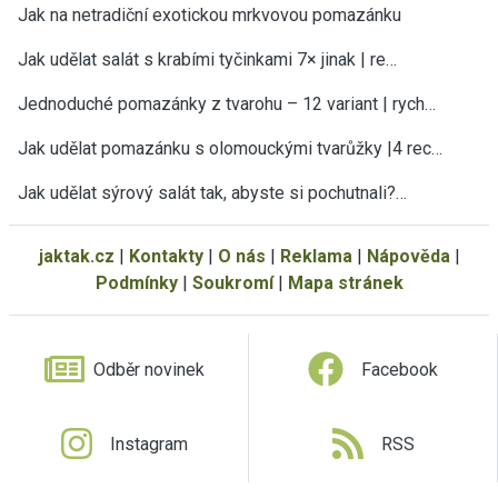
Jak na netradiční exotickou mrkvovou pomazánku
Jak udělat salát s krabími tyčinkami 7× jinak | re…
Jednoduché pomazánky z tvarohu – 12 variant | rych…
Jak udělat pomazánku s olomouckými tvarůžky |4 rec…
Jak udělat sýrový salát tak, abyste si pochutnali?…
jaktak.cz
|
Kontakty
|
O nás
|
Reklama
|
Nápověda
|
Podmínky
|
Soukromí
|
Mapa stránek
Odběr novinek
Facebook
Instagram
RSS