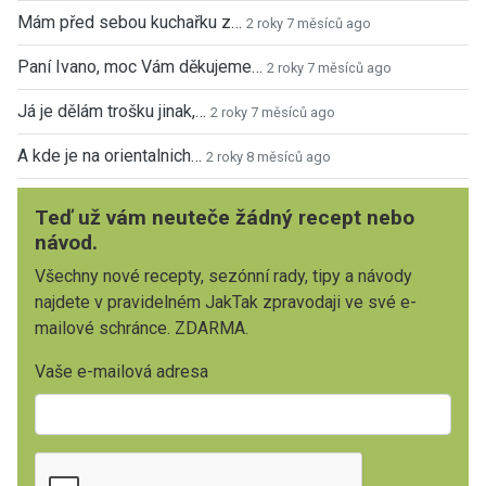
Mám před sebou kuchařku z…
2 roky 7 měsíců ago
Paní Ivano, moc Vám děkujeme…
2 roky 7 měsíců ago
Já je dělám trošku jinak,…
2 roky 7 měsíců ago
A kde je na orientalnich…
2 roky 8 měsíců ago
Teď už vám neuteče žádný recept nebo
návod.
Všechny nové recepty, sezónní rady, tipy a návody
najdete v pravidelném JakTak zpravodaji ve své e-
mailové schránce. ZDARMA.
Vaše e-mailová adresa