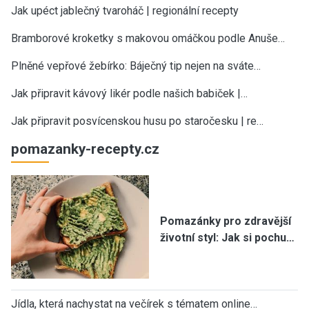
Jak upéct jablečný tvaroháč | regionální recepty
Bramborové kroketky s makovou omáčkou podle Anuše…
Plněné vepřové žebírko: Báječný tip nejen na sváte…
Jak připravit kávový likér podle našich babiček |…
Jak připravit posvícenskou husu po staročesku | re…
pomazanky-recepty.cz
Pomazánky pro zdravější
životní styl: Jak si pochu…
Jídla, která nachystat na večírek s tématem online…