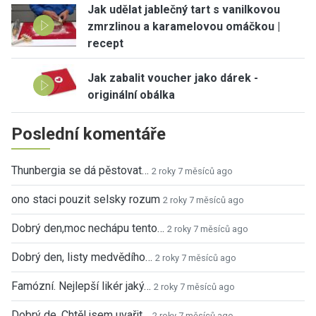
Jak udělat jablečný tart s vanilkovou
zmrzlinou a karamelovou omáčkou |
recept
Jak zabalit voucher jako dárek -
originální obálka
Poslední komentáře
Thunbergia se dá pěstovat…
2 roky 7 měsíců ago
ono staci pouzit selsky rozum
2 roky 7 měsíců ago
Dobrý den,moc nechápu tento…
2 roky 7 měsíců ago
Dobrý den, listy medvědího…
2 roky 7 měsíců ago
Famózní. Nejlepší likér jaký…
2 roky 7 měsíců ago
Dobrý de. Chtěl jsem uvařit…
2 roky 7 měsíců ago