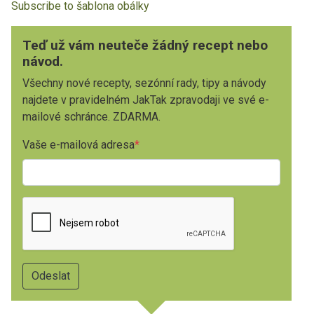
Subscribe to šablona obálky
Teď už vám neuteče žádný recept nebo
návod.
Všechny nové recepty, sezónní rady, tipy a návody
najdete v pravidelném JakTak zpravodaji ve své e-
mailové schránce. ZDARMA.
Vaše e-mailová adresa