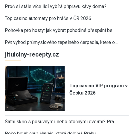
Proč si stále více lidí vybírá přípravu kávy doma?
Top casino automaty pro hráče v ČR 2026
Pohovka pro hosty: jak vybrat pohodlné přespání be…
Pět výhod průmyslového tepelného čerpadla, které o…
jitulciny-recepty.cz
Top casino VIP program v
Česku 2026
Šatní skříň s posuvnými, nebo otočnými dveřmi? Pra…
Poke bowl: chuť Havaje, která dobývá Prahu