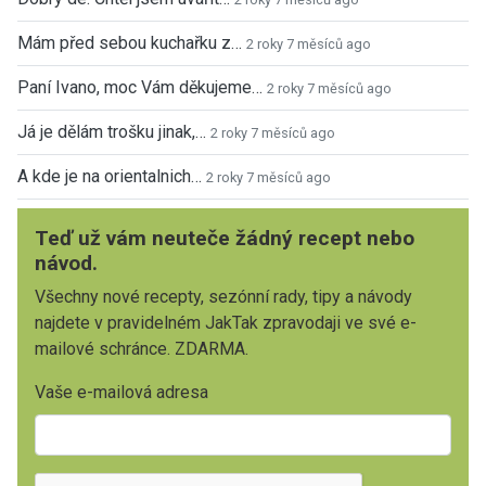
Mám před sebou kuchařku z…
2 roky 7 měsíců ago
Paní Ivano, moc Vám děkujeme…
2 roky 7 měsíců ago
Já je dělám trošku jinak,…
2 roky 7 měsíců ago
A kde je na orientalnich…
2 roky 7 měsíců ago
Teď už vám neuteče žádný recept nebo
návod.
Všechny nové recepty, sezónní rady, tipy a návody
najdete v pravidelném JakTak zpravodaji ve své e-
mailové schránce. ZDARMA.
Vaše e-mailová adresa