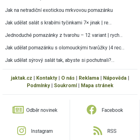
Jak na netradiční exotickou mrkvovou pomazánku
Jak udělat salát s krabími tyčinkami 7× jinak | re…
Jednoduché pomazánky z tvarohu – 12 variant | rych…
Jak udělat pomazánku s olomouckými tvarůžky |4 rec…
Jak udělat sýrový salát tak, abyste si pochutnali?…
jaktak.cz
|
Kontakty
|
O nás
|
Reklama
|
Nápověda
|
Podmínky
|
Soukromí
|
Mapa stránek
Odběr novinek
Facebook
Instagram
RSS