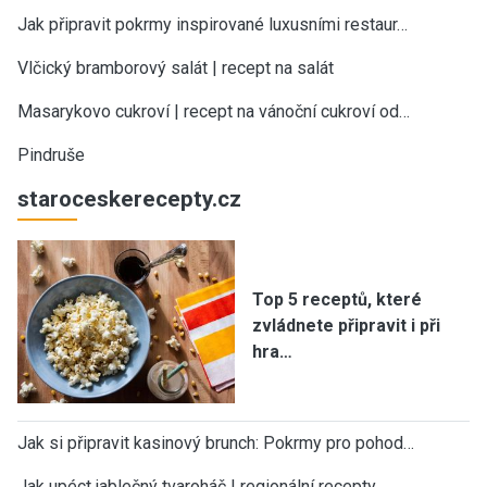
Jak připravit pokrmy inspirované luxusními restaur…
Vlčický bramborový salát | recept na salát
Masarykovo cukroví | recept na vánoční cukroví od…
Pindruše
staroceskerecepty.cz
Top 5 receptů, které
zvládnete připravit i při
hra…
Jak si připravit kasinový brunch: Pokrmy pro pohod…
Jak upéct jablečný tvaroháč | regionální recepty