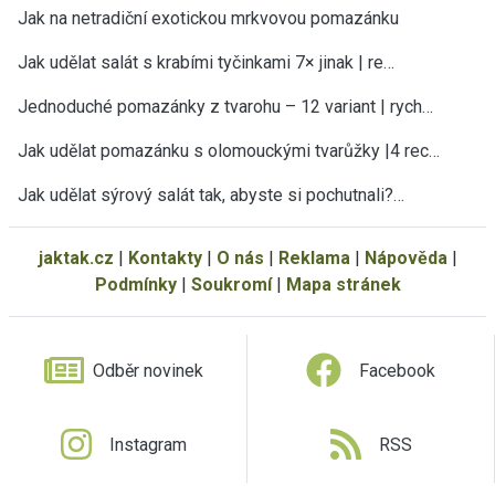
Jak na netradiční exotickou mrkvovou pomazánku
Jak udělat salát s krabími tyčinkami 7× jinak | re…
Jednoduché pomazánky z tvarohu – 12 variant | rych…
Jak udělat pomazánku s olomouckými tvarůžky |4 rec…
Jak udělat sýrový salát tak, abyste si pochutnali?…
jaktak.cz
|
Kontakty
|
O nás
|
Reklama
|
Nápověda
|
Podmínky
|
Soukromí
|
Mapa stránek
Odběr novinek
Facebook
Instagram
RSS