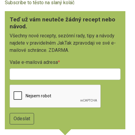
Subscribe to těsto na slaný koláč
Teď už vám neuteče žádný recept nebo
návod.
Všechny nové recepty, sezónní rady, tipy a návody
najdete v pravidelném JakTak zpravodaji ve své e-
mailové schránce. ZDARMA.
Vaše e-mailová adresa