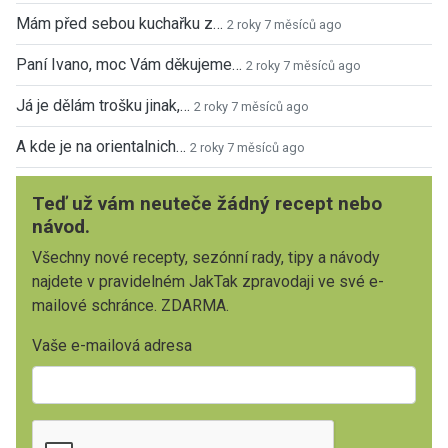
Mám před sebou kuchařku z…
2 roky 7 měsíců ago
Paní Ivano, moc Vám děkujeme…
2 roky 7 měsíců ago
Já je dělám trošku jinak,…
2 roky 7 měsíců ago
A kde je na orientalnich…
2 roky 7 měsíců ago
Teď už vám neuteče žádný recept nebo
návod.
Všechny nové recepty, sezónní rady, tipy a návody
najdete v pravidelném JakTak zpravodaji ve své e-
mailové schránce. ZDARMA.
Vaše e-mailová adresa