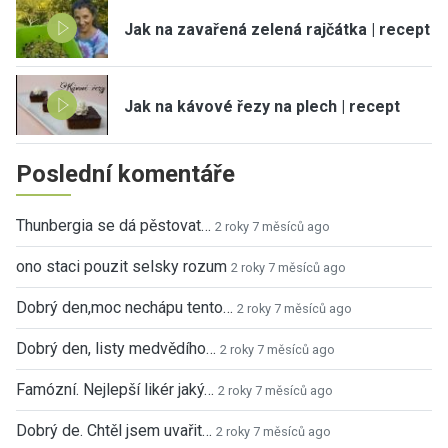
Jak na zavařená zelená rajčátka | recept
Jak na kávové řezy na plech | recept
Poslední komentáře
Thunbergia se dá pěstovat…
2 roky 7 měsíců ago
ono staci pouzit selsky rozum
2 roky 7 měsíců ago
Dobrý den,moc nechápu tento…
2 roky 7 měsíců ago
Dobrý den, listy medvědího…
2 roky 7 měsíců ago
Famózní. Nejlepší likér jaký…
2 roky 7 měsíců ago
Dobrý de. Chtěl jsem uvařit…
2 roky 7 měsíců ago