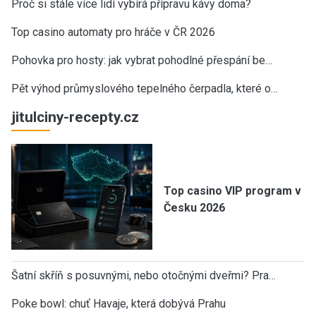
Proč si stále více lidí vybírá přípravu kávy doma?
Top casino automaty pro hráče v ČR 2026
Pohovka pro hosty: jak vybrat pohodlné přespání be…
Pět výhod průmyslového tepelného čerpadla, které o…
jitulciny-recepty.cz
Top casino VIP program v
Česku 2026
Šatní skříň s posuvnými, nebo otočnými dveřmi? Pra…
Poke bowl: chuť Havaje, která dobývá Prahu