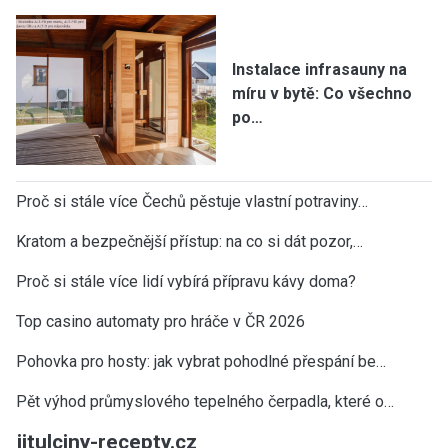
Instalace infrasauny na
míru v bytě: Co všechno
po…
Proč si stále více Čechů pěstuje vlastní potraviny…
Kratom a bezpečnější přístup: na co si dát pozor,…
Proč si stále více lidí vybírá přípravu kávy doma?
Top casino automaty pro hráče v ČR 2026
Pohovka pro hosty: jak vybrat pohodlné přespání be…
Pět výhod průmyslového tepelného čerpadla, které o…
jitulciny-recepty.cz