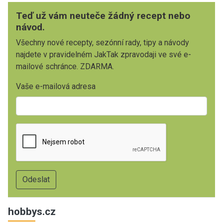
Teď už vám neuteče žádný recept nebo
návod.
Všechny nové recepty, sezónní rady, tipy a návody
najdete v pravidelném JakTak zpravodaji ve své e-
mailové schránce. ZDARMA.
Vaše e-mailová adresa
hobbys.cz