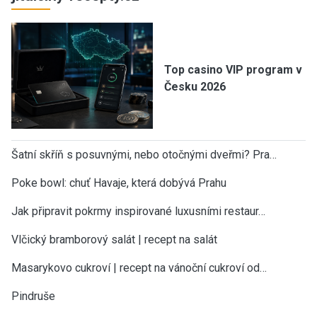
Top casino VIP program v
Česku 2026
Šatní skříň s posuvnými, nebo otočnými dveřmi? Pra…
Poke bowl: chuť Havaje, která dobývá Prahu
Jak připravit pokrmy inspirované luxusními restaur…
Vlčický bramborový salát | recept na salát
Masarykovo cukroví | recept na vánoční cukroví od…
Pindruše