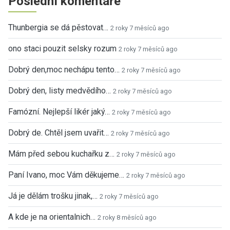
Poslední komentáře
Thunbergia se dá pěstovat…
2 roky 7 měsíců ago
ono staci pouzit selsky rozum
2 roky 7 měsíců ago
Dobrý den,moc nechápu tento…
2 roky 7 měsíců ago
Dobrý den, listy medvědího…
2 roky 7 měsíců ago
Famózní. Nejlepší likér jaký…
2 roky 7 měsíců ago
Dobrý de. Chtěl jsem uvařit…
2 roky 7 měsíců ago
Mám před sebou kuchařku z…
2 roky 7 měsíců ago
Paní Ivano, moc Vám děkujeme…
2 roky 7 měsíců ago
Já je dělám trošku jinak,…
2 roky 7 měsíců ago
A kde je na orientalnich…
2 roky 8 měsíců ago