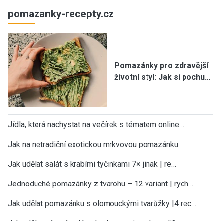
pomazanky-recepty.cz
Pomazánky pro zdravější
životní styl: Jak si pochu…
Jídla, která nachystat na večírek s tématem online…
Jak na netradiční exotickou mrkvovou pomazánku
Jak udělat salát s krabími tyčinkami 7× jinak | re…
Jednoduché pomazánky z tvarohu – 12 variant | rych…
Jak udělat pomazánku s olomouckými tvarůžky |4 rec…