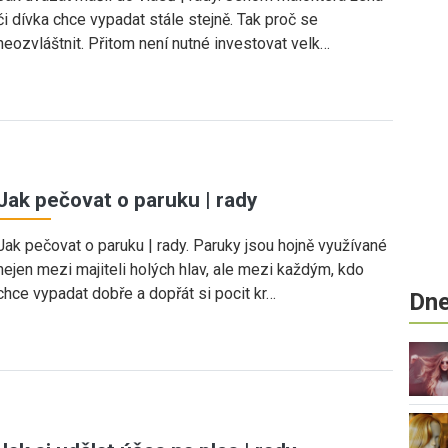
či dívka chce vypadat stále stejně. Tak proč se
neozvláštnit. Přitom není nutné investovat velk…
Jak pečovat o paruku | rady
Jak pečovat o paruku | rady. Paruky jsou hojně využívané
nejen mezi majiteli holých hlav, ale mezi každým, kdo
chce vypadat dobře a dopřát si pocit kr…
Dne