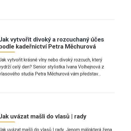
Jak vytvořit divoký a rozcuchaný účes
podle kadeřnictví Petra Měchurová
Jak vytvořit krásné vlny nebo divoký rozcuch, který
vydrží celý den? Senior stylistka Ivana Volhejnová z
vlasového studia Petra Měchurová vám představ…
Jak uvázat mašli do vlasů | rady
Jak uvázat mašli do vlasů | rady. Jenom málokterá žena