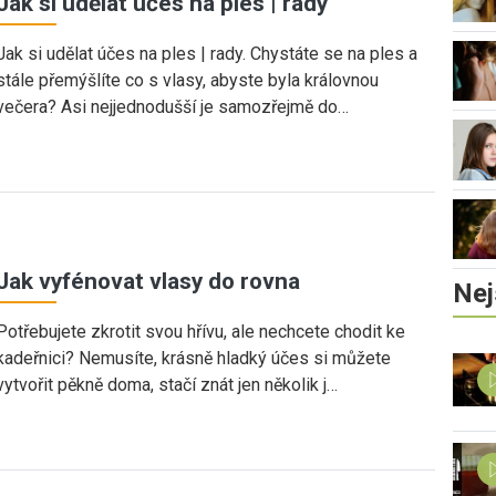
Jak si udělat účes na ples | rady
Jak si udělat účes na ples | rady. Chystáte se na ples a
stále přemýšlíte co s vlasy, abyste byla královnou
večera? Asi nejjednodušší je samozřejmě do…
Jak vyfénovat vlasy do rovna
Nej
Potřebujete zkrotit svou hřívu, ale nechcete chodit ke
kadeřnici? Nemusíte, krásně hladký účes si můžete
vytvořit pěkně doma, stačí znát jen několik j…