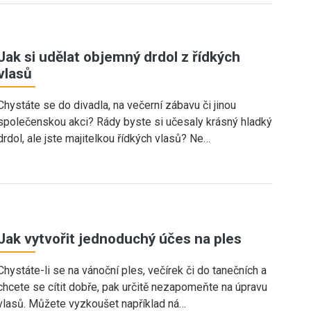
Jak si udělat objemný drdol z řídkých
vlasů
Chystáte se do divadla, na večerní zábavu či jinou
společenskou akci? Rády byste si učesaly krásný hladký
drdol, ale jste majitelkou řídkých vlasů? Ne…
Jak vytvořit jednoduchý účes na ples
Chystáte-li se na vánoční ples, večírek či do tanečních a
chcete se cítit dobře, pak určitě nezapomeňte na úpravu
vlasů. Můžete vyzkoušet například ná…