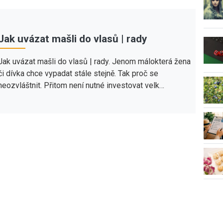
Jak uvázat mašli do vlasů | rady
Jak uvázat mašli do vlasů | rady. Jenom málokterá žena
či dívka chce vypadat stále stejně. Tak proč se
neozvláštnit. Přitom není nutné investovat velk…