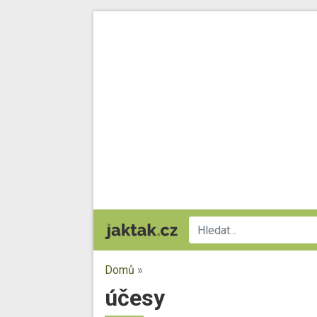
Domů
»
účesy