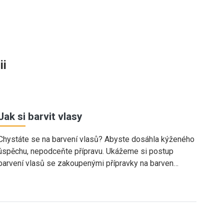
ii
Jak si barvit vlasy
Chystáte se na barvení vlasů? Abyste dosáhla kýženého
úspěchu, nepodceňte přípravu. Ukážeme si postup
barvení vlasů se zakoupenými přípravky na barven…