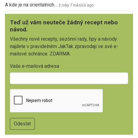
A kde je na orientalnich…
2 roky 7 měsíců ago
Teď už vám neuteče žádný recept nebo
návod.
Všechny nové recepty, sezónní rady, tipy a návody
najdete v pravidelném JakTak zpravodaji ve své e-
mailové schránce. ZDARMA.
Vaše e-mailová adresa