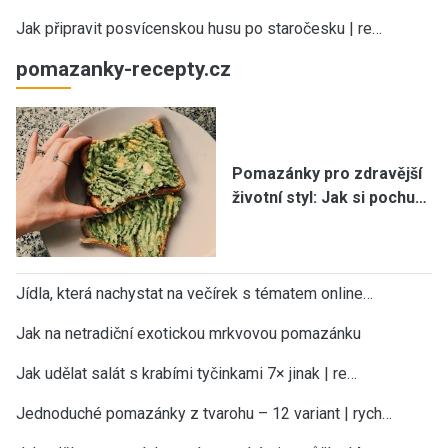
Jak připravit posvícenskou husu po staročesku | re…
pomazanky-recepty.cz
Pomazánky pro zdravější
životní styl: Jak si pochu…
Jídla, která nachystat na večírek s tématem online…
Jak na netradiční exotickou mrkvovou pomazánku
Jak udělat salát s krabími tyčinkami 7× jinak | re…
Jednoduché pomazánky z tvarohu – 12 variant | rych…