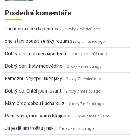
Poslední komentáře
Thunbergia se dá pěstovat…
2 roky 7 měsíců ago
ono staci pouzit selsky rozum
2 roky 7 měsíců ago
Dobrý den,moc nechápu tento…
2 roky 7 měsíců ago
Dobrý den, listy medvědího…
2 roky 7 měsíců ago
Famózní. Nejlepší likér jaký…
2 roky 7 měsíců ago
Dobrý de. Chtěl jsem uvařit…
2 roky 7 měsíců ago
Mám před sebou kuchařku z…
2 roky 7 měsíců ago
Paní Ivano, moc Vám děkujeme…
2 roky 7 měsíců ago
Já je dělám trošku jinak,…
2 roky 7 měsíců ago