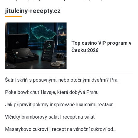
jitulciny-recepty.cz
Top casino VIP program v
Česku 2026
Šatní skříň s posuvnými, nebo otočnými dveřmi? Pra…
Poke bowl: chuť Havaje, která dobývá Prahu
Jak připravit pokrmy inspirované luxusními restaur…
Vlčický bramborový salát | recept na salát
Masarykovo cukroví | recept na vánoční cukroví od…