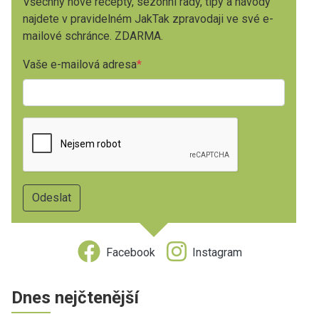
Všechny nové recepty, sezónní rady, tipy a návody
najdete v pravidelném JakTak zpravodaji ve své e-
mailové schránce. ZDARMA.
Vaše e-mailová adresa
Facebook
Instagram
Dnes nejčtenější