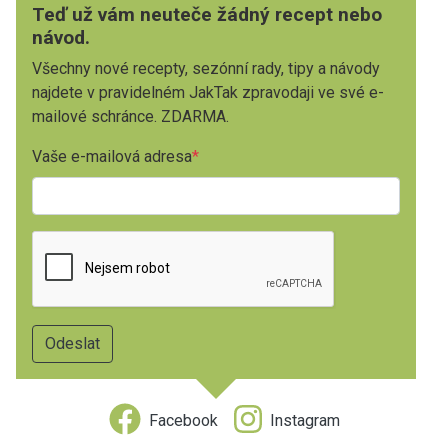
Teď už vám neuteče žádný recept nebo
návod.
Všechny nové recepty, sezónní rady, tipy a návody
najdete v pravidelném JakTak zpravodaji ve své e-
mailové schránce. ZDARMA.
Vaše e-mailová adresa
Facebook
Instagram