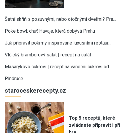
Šatní skříň s posuvnými, nebo otočnými dveřmi? Pra…
Poke bowl: chuť Havaje, která dobývá Prahu
Jak připravit pokrmy inspirované luxusními restaur…
Vlčický bramborový salát | recept na salát
Masarykovo cukroví | recept na vánoční cukroví od…
Pindruše
staroceskerecepty.cz
Top 5 receptů, které
zvládnete připravit i při
hra…