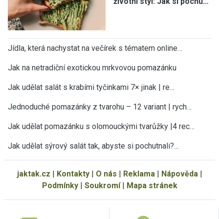
životní styl: Jak si pochu…
Jídla, která nachystat na večírek s tématem online…
Jak na netradiční exotickou mrkvovou pomazánku
Jak udělat salát s krabími tyčinkami 7× jinak | re…
Jednoduché pomazánky z tvarohu – 12 variant | rych…
Jak udělat pomazánku s olomouckými tvarůžky |4 rec…
Jak udělat sýrový salát tak, abyste si pochutnali?…
jaktak.cz
|
Kontakty
|
O nás
|
Reklama
|
Nápověda
|
Podmínky
|
Soukromí
|
Mapa stránek