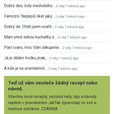
Dobrý den, listy medvědího…
2 roky 7 měsíců ago
Famózní. Nejlepší likér jaký…
2 roky 7 měsíců ago
Dobrý de. Chtěl jsem uvařit…
2 roky 7 měsíců ago
Mám před sebou kuchařku z…
2 roky 7 měsíců ago
Paní Ivano, moc Vám děkujeme…
2 roky 7 měsíců ago
Já je dělám trošku jinak,…
2 roky 7 měsíců ago
A kde je na orientalnich…
2 roky 7 měsíců ago
Teď už vám neuteče žádný recept nebo
návod.
Všechny nové recepty, sezónní rady, tipy a návody
najdete v pravidelném JakTak zpravodaji ve své e-
mailové schránce. ZDARMA.