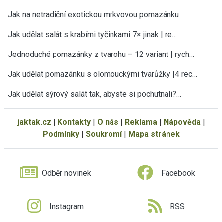
Jak na netradiční exotickou mrkvovou pomazánku
Jak udělat salát s krabími tyčinkami 7× jinak | re…
Jednoduché pomazánky z tvarohu – 12 variant | rych…
Jak udělat pomazánku s olomouckými tvarůžky |4 rec…
Jak udělat sýrový salát tak, abyste si pochutnali?…
jaktak.cz
|
Kontakty
|
O nás
|
Reklama
|
Nápověda
|
Podmínky
|
Soukromí
|
Mapa stránek
Odběr novinek
Facebook
Instagram
RSS