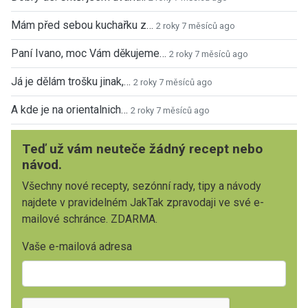
Mám před sebou kuchařku z…
2 roky 7 měsíců ago
Paní Ivano, moc Vám děkujeme…
2 roky 7 měsíců ago
Já je dělám trošku jinak,…
2 roky 7 měsíců ago
A kde je na orientalnich…
2 roky 7 měsíců ago
Teď už vám neuteče žádný recept nebo
návod.
Všechny nové recepty, sezónní rady, tipy a návody
najdete v pravidelném JakTak zpravodaji ve své e-
mailové schránce. ZDARMA.
Vaše e-mailová adresa