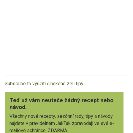
Subscribe to využití čínského zelí tipy
Teď už vám neuteče žádný recept nebo
návod.
Všechny nové recepty, sezónní rady, tipy a návody
najdete v pravidelném JakTak zpravodaji ve své e-
mailové schránce. ZDARMA.