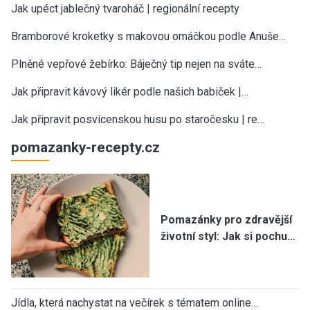
Jak upéct jablečný tvaroháč | regionální recepty
Bramborové kroketky s makovou omáčkou podle Anuše…
Plněné vepřové žebírko: Báječný tip nejen na sváte…
Jak připravit kávový likér podle našich babiček |…
Jak připravit posvícenskou husu po staročesku | re…
pomazanky-recepty.cz
Pomazánky pro zdravější
životní styl: Jak si pochu…
Jídla, která nachystat na večírek s tématem online…