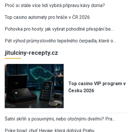
Proč si stále více lidí vybírá přípravu kávy doma?
Top casino automaty pro hráče v ČR 2026
Pohovka pro hosty: jak vybrat pohodlné přespání be…
Pět výhod průmyslového tepelného čerpadla, které o…
jitulciny-recepty.cz
Top casino VIP program v
Česku 2026
Šatní skříň s posuvnými, nebo otočnými dveřmi? Pra…
Poke bowl: chuť Havaje, která dobývá Prahu