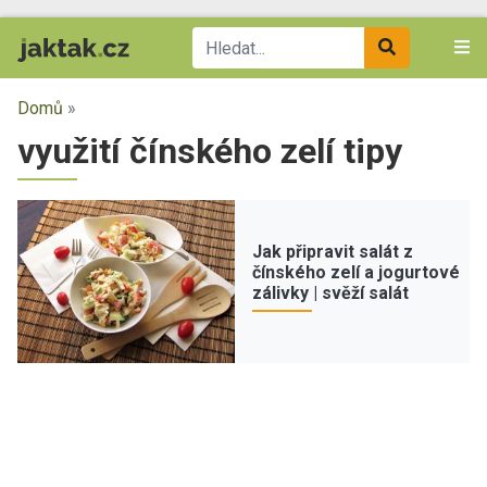
Domů
»
využití čínského zelí tipy
Jak připravit salát z
čínského zelí a jogurtové
zálivky | svěží salát