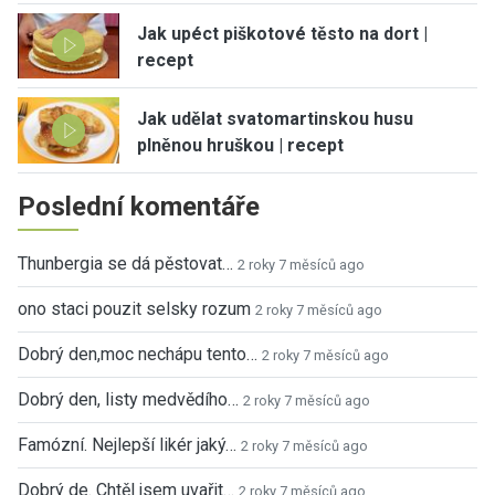
Jak upéct piškotové těsto na dort |
recept
Jak udělat svatomartinskou husu
plněnou hruškou | recept
Poslední komentáře
Thunbergia se dá pěstovat…
2 roky 7 měsíců ago
ono staci pouzit selsky rozum
2 roky 7 měsíců ago
Dobrý den,moc nechápu tento…
2 roky 7 měsíců ago
Dobrý den, listy medvědího…
2 roky 7 měsíců ago
Famózní. Nejlepší likér jaký…
2 roky 7 měsíců ago
Dobrý de. Chtěl jsem uvařit…
2 roky 7 měsíců ago