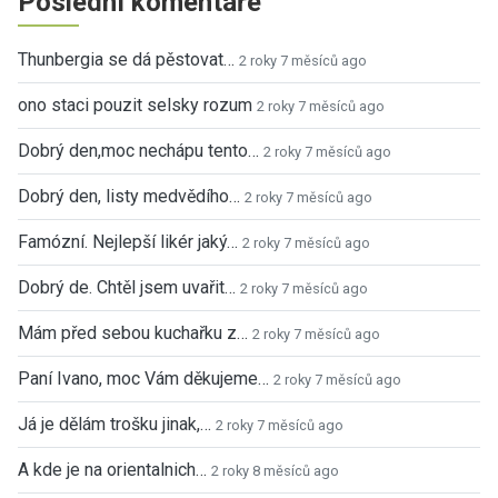
Poslední komentáře
Thunbergia se dá pěstovat…
2 roky 7 měsíců ago
ono staci pouzit selsky rozum
2 roky 7 měsíců ago
Dobrý den,moc nechápu tento…
2 roky 7 měsíců ago
Dobrý den, listy medvědího…
2 roky 7 měsíců ago
Famózní. Nejlepší likér jaký…
2 roky 7 měsíců ago
Dobrý de. Chtěl jsem uvařit…
2 roky 7 měsíců ago
Mám před sebou kuchařku z…
2 roky 7 měsíců ago
Paní Ivano, moc Vám děkujeme…
2 roky 7 měsíců ago
Já je dělám trošku jinak,…
2 roky 7 měsíců ago
A kde je na orientalnich…
2 roky 8 měsíců ago