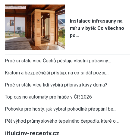
Instalace infrasauny na
míru v bytě: Co všechno
po…
Proč si stále více Čechů pěstuje vlastní potraviny…
Kratom a bezpečnější přístup: na co si dát pozor,…
Proč si stále více lidí vybírá přípravu kávy doma?
Top casino automaty pro hráče v ČR 2026
Pohovka pro hosty: jak vybrat pohodlné přespání be…
Pět výhod průmyslového tepelného čerpadla, které o…
jitulciny-recepty.cz