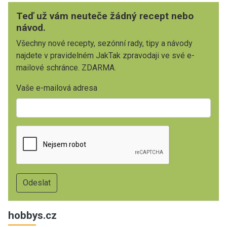
Teď už vám neuteče žádný recept nebo
návod.
Všechny nové recepty, sezónní rady, tipy a návody
najdete v pravidelném JakTak zpravodaji ve své e-
mailové schránce. ZDARMA.
Vaše e-mailová adresa
hobbys.cz