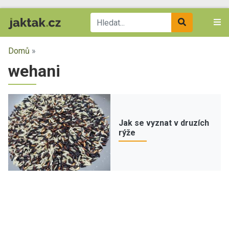
Domů
»
wehani
Jak se vyznat v druzích
rýže