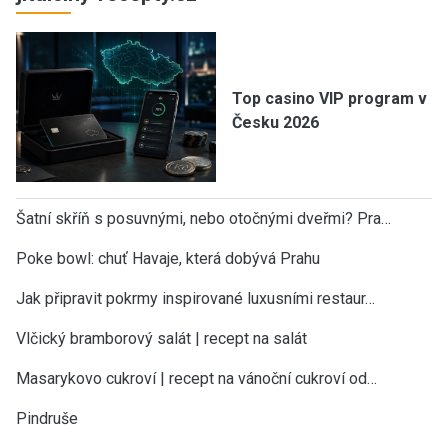
Top casino VIP program v
Česku 2026
Šatní skříň s posuvnými, nebo otočnými dveřmi? Pra…
Poke bowl: chuť Havaje, která dobývá Prahu
Jak připravit pokrmy inspirované luxusními restaur…
Vlčický bramborový salát | recept na salát
Masarykovo cukroví | recept na vánoční cukroví od…
Pindruše