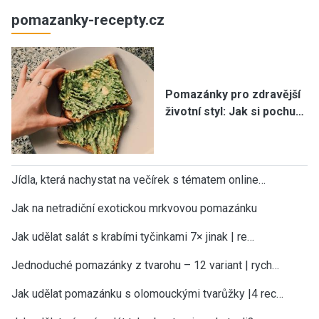
pomazanky-recepty.cz
Pomazánky pro zdravější
životní styl: Jak si pochu…
Jídla, která nachystat na večírek s tématem online…
Jak na netradiční exotickou mrkvovou pomazánku
Jak udělat salát s krabími tyčinkami 7× jinak | re…
Jednoduché pomazánky z tvarohu – 12 variant | rych…
Jak udělat pomazánku s olomouckými tvarůžky |4 rec…