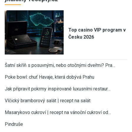
Top casino VIP program v
Česku 2026
Šatní skříň s posuvnými, nebo otočnými dveřmi? Pra…
Poke bowl: chuť Havaje, která dobývá Prahu
Jak připravit pokrmy inspirované luxusními restaur…
Vlčický bramborový salát | recept na salát
Masarykovo cukroví | recept na vánoční cukroví od…
Pindruše