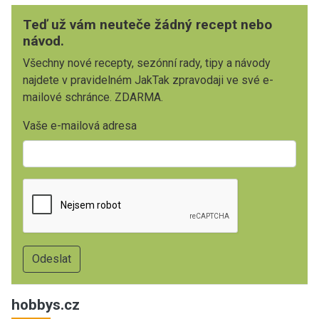
Teď už vám neuteče žádný recept nebo
návod.
Všechny nové recepty, sezónní rady, tipy a návody
najdete v pravidelném JakTak zpravodaji ve své e-
mailové schránce. ZDARMA.
Vaše e-mailová adresa
hobbys.cz