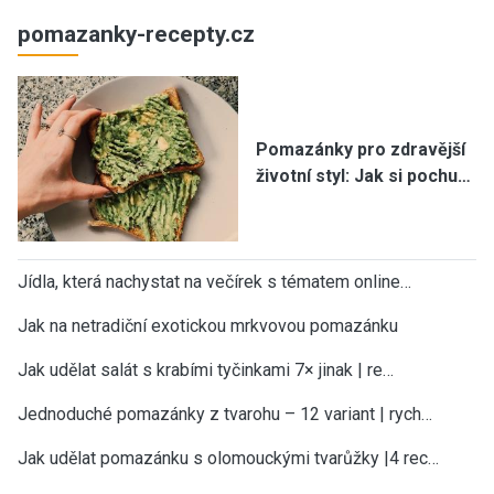
pomazanky-recepty.cz
Pomazánky pro zdravější
životní styl: Jak si pochu…
Jídla, která nachystat na večírek s tématem online…
Jak na netradiční exotickou mrkvovou pomazánku
Jak udělat salát s krabími tyčinkami 7× jinak | re…
Jednoduché pomazánky z tvarohu – 12 variant | rych…
Jak udělat pomazánku s olomouckými tvarůžky |4 rec…