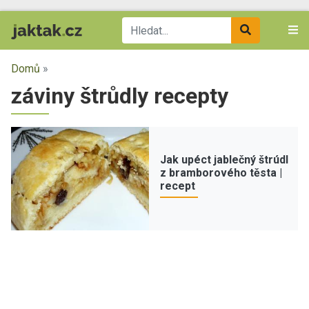
Domů
»
záviny štrůdly recepty
Jak upéct jablečný štrúdl
z bramborového těsta |
recept