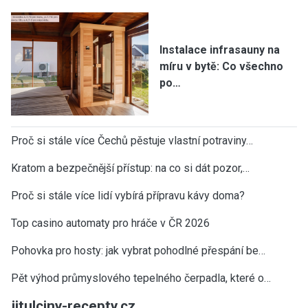
Instalace infrasauny na
míru v bytě: Co všechno
po…
Proč si stále více Čechů pěstuje vlastní potraviny…
Kratom a bezpečnější přístup: na co si dát pozor,…
Proč si stále více lidí vybírá přípravu kávy doma?
Top casino automaty pro hráče v ČR 2026
Pohovka pro hosty: jak vybrat pohodlné přespání be…
Pět výhod průmyslového tepelného čerpadla, které o…
jitulciny-recepty.cz