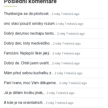
Poslední komentáře
Thunbergia se dá pěstovat…
2 roky 7 měsíců ago
ono staci pouzit selsky rozum
2 roky 7 měsíců ago
Dobrý den,moc nechápu tento…
2 roky 7 měsíců ago
Dobrý den, listy medvědího…
2 roky 7 měsíců ago
Famózní. Nejlepší likér jaký…
2 roky 7 měsíců ago
Dobrý de. Chtěl jsem uvařit…
2 roky 7 měsíců ago
Mám před sebou kuchařku z…
2 roky 7 měsíců ago
Paní Ivano, moc Vám děkujeme…
2 roky 7 měsíců ago
Já je dělám trošku jinak,…
2 roky 7 měsíců ago
A kde je na orientalnich…
2 roky 7 měsíců ago