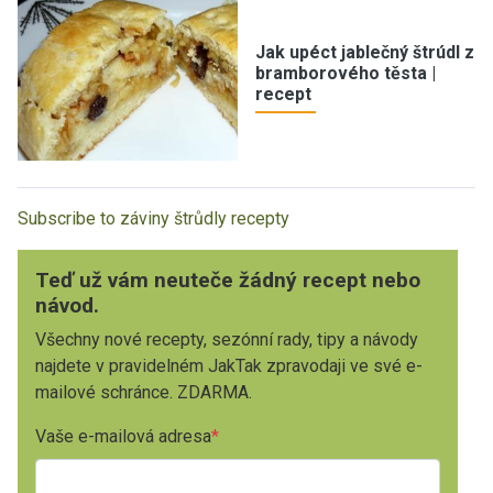
Jak upéct jablečný štrúdl z
bramborového těsta |
recept
Subscribe to záviny štrůdly recepty
Teď už vám neuteče žádný recept nebo
návod.
Všechny nové recepty, sezónní rady, tipy a návody
najdete v pravidelném JakTak zpravodaji ve své e-
mailové schránce. ZDARMA.
Vaše e-mailová adresa