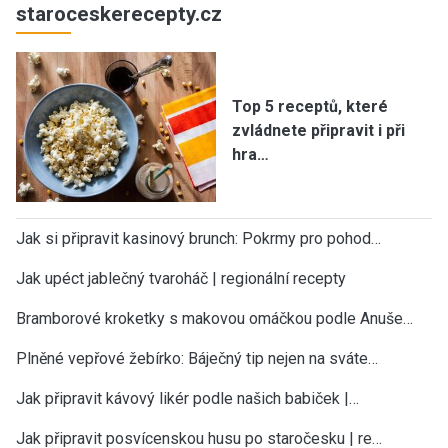
staroceskerecepty.cz
Top 5 receptů, které
zvládnete připravit i při
hra…
Jak si připravit kasinový brunch: Pokrmy pro pohod…
Jak upéct jablečný tvaroháč | regionální recepty
Bramborové kroketky s makovou omáčkou podle Anuše…
Plněné vepřové žebírko: Báječný tip nejen na sváte…
Jak připravit kávový likér podle našich babiček |…
Jak připravit posvícenskou husu po staročesku | re…