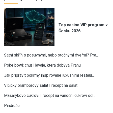
Top casino VIP program v
Česku 2026
Šatní skříň s posuvnými, nebo otočnými dveřmi? Pra…
Poke bowl: chuť Havaje, která dobývá Prahu
Jak připravit pokrmy inspirované luxusními restaur…
Vlčický bramborový salát | recept na salát
Masarykovo cukroví | recept na vánoční cukroví od…
Pindruše