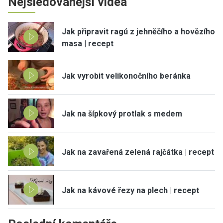
Nejsledovanější videa
Jak připravit ragú z jehněčího a hovězího
masa | recept
Jak vyrobit velikonočního beránka
Jak na šípkový protlak s medem
Jak na zavařená zelená rajčátka | recept
Jak na kávové řezy na plech | recept