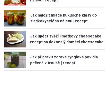
nálevu | recept
Jak naložit mladé kukuřičné klasy do
sladkokyselého nálevu | recept
Jak upéct svěží limetkový cheesecake |
recept na dokonalý domácí cheesecake
Jak připravit zdravá rynglová povidla
pečená v troubě | recept