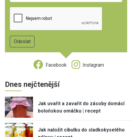
Facebook
Instagram
Dnes nejčtenější
Jak uvařit a zavařit do zásoby domácí
boloňskou omáčku | recept
Jak naložit cibulku do sladkokyselého