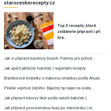
staroceskerecepty.cz
Top 5 receptů, které
zvládnete připravit i při
hra…
Jak si připravit kasinový brunch: Pokrmy pro pohod…
Jak upéct jablečný tvaroháč | regionální recepty
Bramborové kroketky s makovou omáčkou podle Anuše…
Plněné vepřové žebírko: Báječný tip nejen na sváte…
Jak připravit kávový likér podle našich babiček |…
Jak připravit posvícenskou husu po staročesku | re…