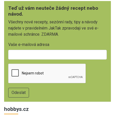
Teď už vám neuteče žádný recept nebo
návod.
Všechny nové recepty, sezónní rady, tipy a návody
najdete v pravidelném JakTak zpravodaji ve své e-
mailové schránce. ZDARMA.
Vaše e-mailová adresa
hobbys.cz