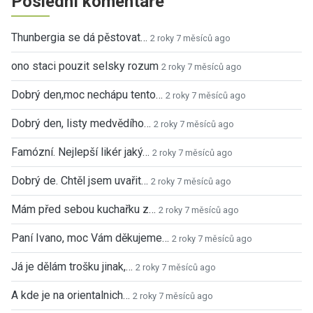
Poslední komentáře
Thunbergia se dá pěstovat…
2 roky 7 měsíců ago
ono staci pouzit selsky rozum
2 roky 7 měsíců ago
Dobrý den,moc nechápu tento…
2 roky 7 měsíců ago
Dobrý den, listy medvědího…
2 roky 7 měsíců ago
Famózní. Nejlepší likér jaký…
2 roky 7 měsíců ago
Dobrý de. Chtěl jsem uvařit…
2 roky 7 měsíců ago
Mám před sebou kuchařku z…
2 roky 7 měsíců ago
Paní Ivano, moc Vám děkujeme…
2 roky 7 měsíců ago
Já je dělám trošku jinak,…
2 roky 7 měsíců ago
A kde je na orientalnich…
2 roky 7 měsíců ago