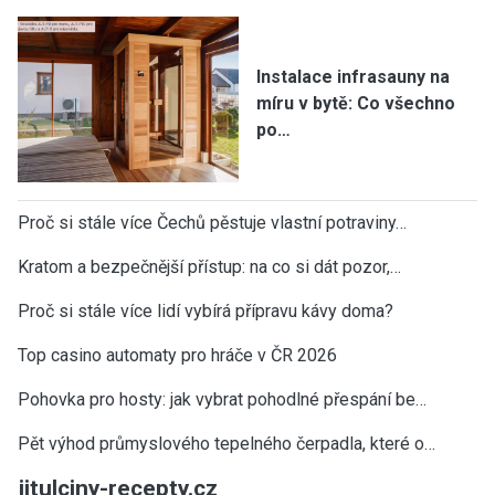
Instalace infrasauny na
míru v bytě: Co všechno
po…
Proč si stále více Čechů pěstuje vlastní potraviny…
Kratom a bezpečnější přístup: na co si dát pozor,…
Proč si stále více lidí vybírá přípravu kávy doma?
Top casino automaty pro hráče v ČR 2026
Pohovka pro hosty: jak vybrat pohodlné přespání be…
Pět výhod průmyslového tepelného čerpadla, které o…
jitulciny-recepty.cz