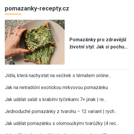
pomazanky-recepty.cz
Pomazánky pro zdravější
životní styl: Jak si pochu…
Jídla, která nachystat na večírek s tématem online…
Jak na netradiční exotickou mrkvovou pomazánku
Jak udělat salát s krabími tyčinkami 7× jinak | re…
Jednoduché pomazánky z tvarohu – 12 variant | rych…
Jak udělat pomazánku s olomouckými tvarůžky |4 rec…