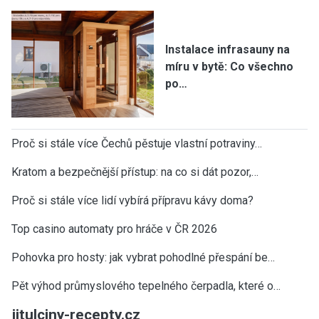
Instalace infrasauny na
míru v bytě: Co všechno
po…
Proč si stále více Čechů pěstuje vlastní potraviny…
Kratom a bezpečnější přístup: na co si dát pozor,…
Proč si stále více lidí vybírá přípravu kávy doma?
Top casino automaty pro hráče v ČR 2026
Pohovka pro hosty: jak vybrat pohodlné přespání be…
Pět výhod průmyslového tepelného čerpadla, které o…
jitulciny-recepty.cz