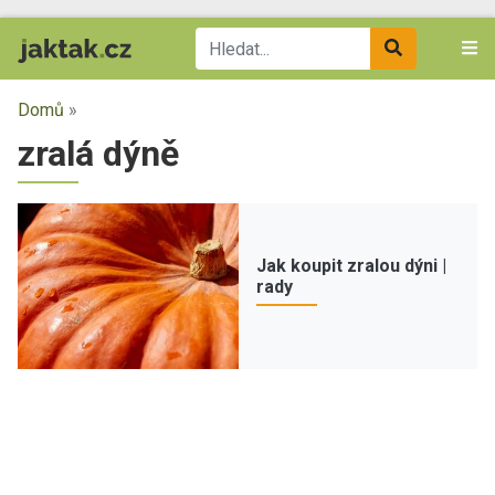
Domů
»
zralá dýně
Jak koupit zralou dýni |
rady