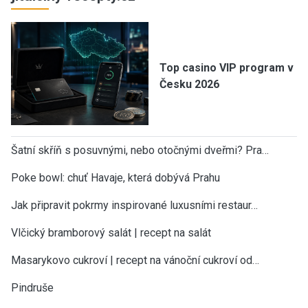
Top casino VIP program v
Česku 2026
Šatní skříň s posuvnými, nebo otočnými dveřmi? Pra…
Poke bowl: chuť Havaje, která dobývá Prahu
Jak připravit pokrmy inspirované luxusními restaur…
Vlčický bramborový salát | recept na salát
Masarykovo cukroví | recept na vánoční cukroví od…
Pindruše