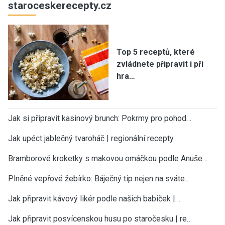
staroceskerecepty.cz
Top 5 receptů, které
zvládnete připravit i při
hra…
Jak si připravit kasinový brunch: Pokrmy pro pohod…
Jak upéct jablečný tvaroháč | regionální recepty
Bramborové kroketky s makovou omáčkou podle Anuše…
Plněné vepřové žebírko: Báječný tip nejen na sváte…
Jak připravit kávový likér podle našich babiček |…
Jak připravit posvícenskou husu po staročesku | re…