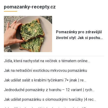
pomazanky-recepty.cz
Pomazánky pro zdravější
životní styl: Jak si pochu…
Jídla, která nachystat na večírek s tématem online…
Jak na netradiční exotickou mrkvovou pomazánku
Jak udělat salát s krabími tyčinkami 7× jinak | re…
Jednoduché pomazánky z tvarohu – 12 variant | rych…
Jak udělat pomazánku s olomouckými tvarůžky |4 rec…