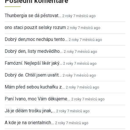
Poslední komentáře
Thunbergia se dá pěstovat…
2 roky 7 měsíců ago
ono staci pouzit selsky rozum
2 roky 7 měsíců ago
Dobrý den,moc nechápu tento…
2 roky 7 měsíců ago
Dobrý den, listy medvědího…
2 roky 7 měsíců ago
Famózní. Nejlepší likér jaký…
2 roky 7 měsíců ago
Dobrý de. Chtěl jsem uvařit…
2 roky 7 měsíců ago
Mám před sebou kuchařku z…
2 roky 7 měsíců ago
Paní Ivano, moc Vám děkujeme…
2 roky 7 měsíců ago
Já je dělám trošku jinak,…
2 roky 7 měsíců ago
A kde je na orientalnich…
2 roky 7 měsíců ago