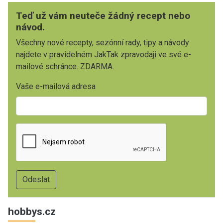
Teď už vám neuteče žádný recept nebo
návod.
Všechny nové recepty, sezónní rady, tipy a návody
najdete v pravidelném JakTak zpravodaji ve své e-
mailové schránce. ZDARMA.
Vaše e-mailová adresa
hobbys.cz