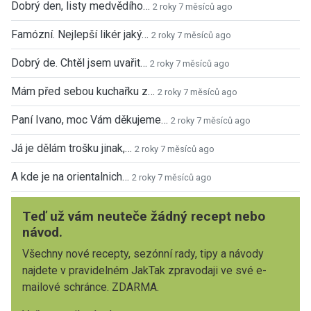
Dobrý den, listy medvědího…
2 roky 7 měsíců ago
Famózní. Nejlepší likér jaký…
2 roky 7 měsíců ago
Dobrý de. Chtěl jsem uvařit…
2 roky 7 měsíců ago
Mám před sebou kuchařku z…
2 roky 7 měsíců ago
Paní Ivano, moc Vám děkujeme…
2 roky 7 měsíců ago
Já je dělám trošku jinak,…
2 roky 7 měsíců ago
A kde je na orientalnich…
2 roky 7 měsíců ago
Teď už vám neuteče žádný recept nebo
návod.
Všechny nové recepty, sezónní rady, tipy a návody
najdete v pravidelném JakTak zpravodaji ve své e-
mailové schránce. ZDARMA.