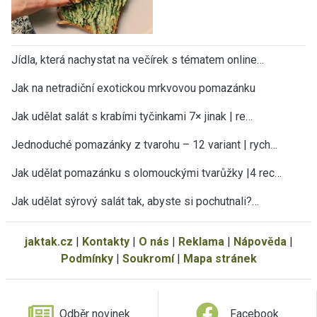
Jídla, která nachystat na večírek s tématem online…
Jak na netradiční exotickou mrkvovou pomazánku
Jak udělat salát s krabími tyčinkami 7× jinak | re…
Jednoduché pomazánky z tvarohu – 12 variant | rych…
Jak udělat pomazánku s olomouckými tvarůžky |4 rec…
Jak udělat sýrový salát tak, abyste si pochutnali?…
jaktak.cz
|
Kontakty
|
O nás
|
Reklama
|
Nápověda
|
Podmínky
|
Soukromí
|
Mapa stránek
Odběr novinek
Facebook