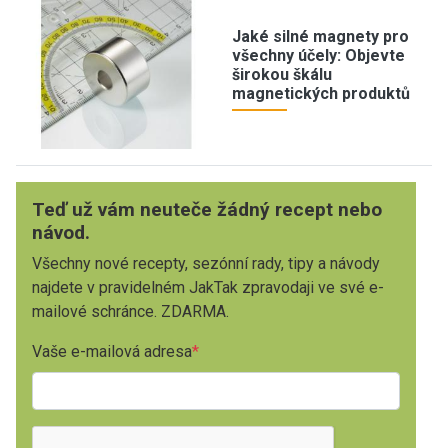
Jaké silné magnety pro
všechny účely: Objevte
širokou škálu
magnetických produktů
Teď už vám neuteče žádný recept nebo
návod.
Všechny nové recepty, sezónní rady, tipy a návody
najdete v pravidelném JakTak zpravodaji ve své e-
mailové schránce. ZDARMA.
Vaše e-mailová adresa