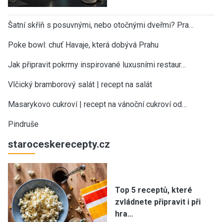
Šatní skříň s posuvnými, nebo otočnými dveřmi? Pra…
Poke bowl: chuť Havaje, která dobývá Prahu
Jak připravit pokrmy inspirované luxusními restaur…
Vlčický bramborový salát | recept na salát
Masarykovo cukroví | recept na vánoční cukroví od…
Pindruše
staroceskerecepty.cz
Top 5 receptů, které
zvládnete připravit i při
hra…