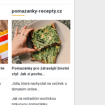
pomazanky-recepty.cz
ete
Pomazánky pro zdravější životní
styl: Jak si pochu…
:
Jídla, která nachystat na večírek s
tématem online…
Jak na netradiční exotickou
mrkvovou pomazánku