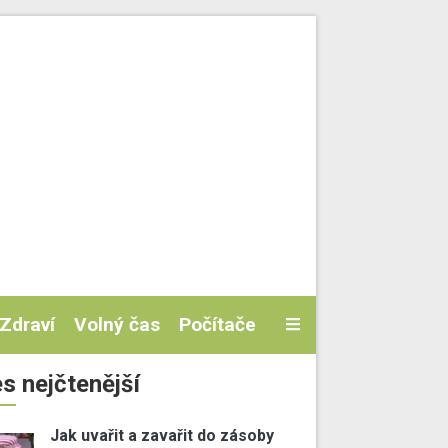
Zdraví
Volný čas
Počítače
s nejčtenější
Jak uvařit a zavařit do zásoby