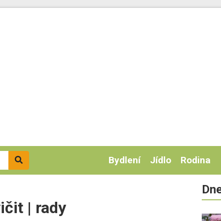
Bydlení
Jídlo
Rodina
Dne
čit | rady