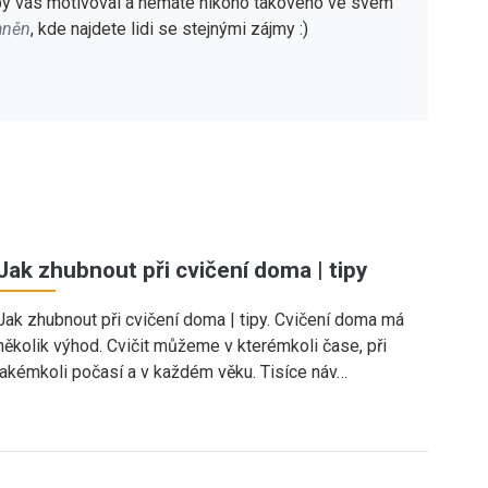
 by vás motivoval a nemáte nikoho takového ve svém
aněn
, kde najdete lidi se stejnými zájmy :)
Jak zhubnout při cvičení doma | tipy
Jak zhubnout při cvičení doma | tipy. Cvičení doma má
několik výhod. Cvičit můžeme v kterémkoli čase, při
jakémkoli počasí a v každém věku. Tisíce náv…