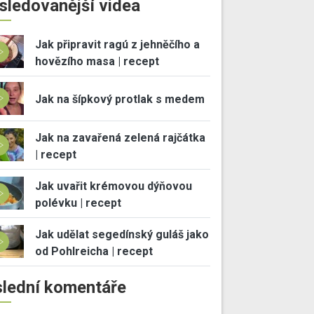
sledovanější videa
Jak připravit ragú z jehněčího a
hovězího masa | recept
Jak na šípkový protlak s medem
Jak na zavařená zelená rajčátka
| recept
Jak uvařit krémovou dýňovou
polévku | recept
Jak udělat segedínský guláš jako
od Pohlreicha | recept
lední komentáře