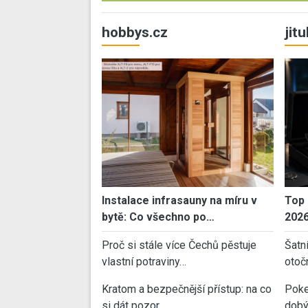
hobbys.cz
jit
Instalace infrasauny na míru v
Top 
bytě: Co všechno po…
202
Proč si stále více Čechů pěstuje
Šatn
vlastní potraviny…
otoč
Kratom a bezpečnější přístup: na co
Poke
si dát pozor,…
dobý