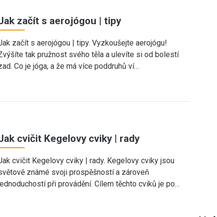
Jak začít s aerojógou | tipy
Jak začít s aerojógou | tipy. Vyzkoušejte aerojógu!
Zvýšíte tak pružnost svého těla a ulevíte si od bolestí
zad. Co je jóga, a že má více poddruhů ví…
Jak cvičit Kegelovy cviky | rady
Jak cvičit Kegelovy cviky | rady. Kegelovy cviky jsou
světově známé svoji prospěšností a zároveň
jednoduchostí při provádění. Cílem těchto cviků je po…