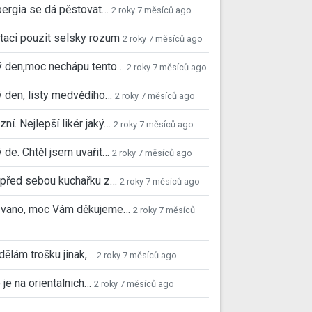
ergia se dá pěstovat…
2 roky 7 měsíců ago
taci pouzit selsky rozum
2 roky 7 měsíců ago
ý den,moc nechápu tento…
2 roky 7 měsíců ago
 den, listy medvědího…
2 roky 7 měsíců ago
ní. Nejlepší likér jaký…
2 roky 7 měsíců ago
 de. Chtěl jsem uvařit…
2 roky 7 měsíců ago
před sebou kuchařku z…
2 roky 7 měsíců ago
 Ivano, moc Vám děkujeme…
2 roky 7 měsíců
 dělám trošku jinak,…
2 roky 7 měsíců ago
 je na orientalnich…
2 roky 7 měsíců ago