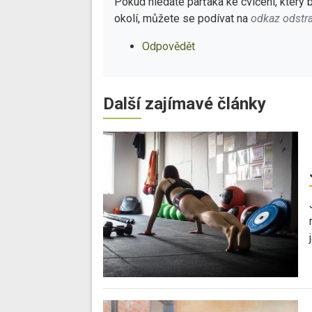
Pokud hledáte parťáka ke cvičení, který
okolí, můžete se podívat na
odkaz odstr
Odpovědět
Další zajímavé články