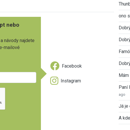
Thunb
ono s
pt nebo
Dobr
Dobrý
 a návody najdete
 e-mailové
Famóz
Dobrý
Facebook
Mám 
Instagram
Paní
ago
Já je
A kde