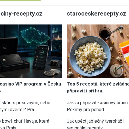
ulciny-recepty.cz
staroceskerecepty.cz
casino VIP program v Česku
Top 5 receptů, které zvládn
6
připravit i při hra…
í skříň s posuvnými, nebo
Jak si připravit kasinový brunch
nými dveřmi? Pra…
Pokrmy pro pohod…
 bowl: chuť Havaje, která
Jak upéct jablečný tvaroháč |
vá Prahu
regionální recepty