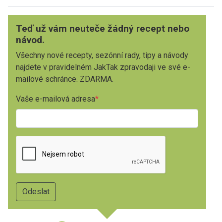
Teď už vám neuteče žádný recept nebo
návod.
Všechny nové recepty, sezónní rady, tipy a návody
najdete v pravidelném JakTak zpravodaji ve své e-
mailové schránce. ZDARMA.
Vaše e-mailová adresa