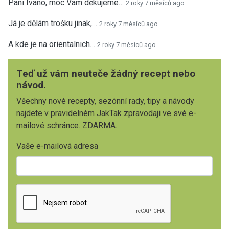
Paní Ivano, moc Vám děkujeme…
2 roky 7 měsíců ago
Já je dělám trošku jinak,…
2 roky 7 měsíců ago
A kde je na orientalnich…
2 roky 7 měsíců ago
Teď už vám neuteče žádný recept nebo
návod.
Všechny nové recepty, sezónní rady, tipy a návody
najdete v pravidelném JakTak zpravodaji ve své e-
mailové schránce. ZDARMA.
Vaše e-mailová adresa