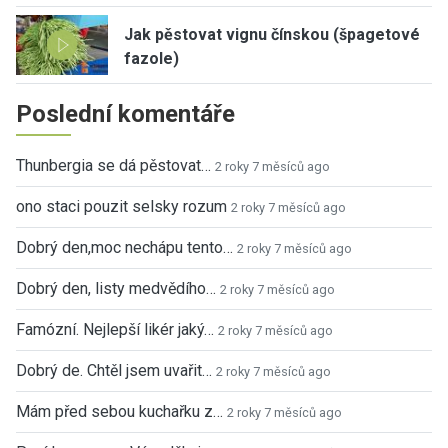
Jak pěstovat vignu čínskou (špagetové
fazole)
Poslední komentáře
Thunbergia se dá pěstovat…
2 roky 7 měsíců ago
ono staci pouzit selsky rozum
2 roky 7 měsíců ago
Dobrý den,moc nechápu tento…
2 roky 7 měsíců ago
Dobrý den, listy medvědího…
2 roky 7 měsíců ago
Famózní. Nejlepší likér jaký…
2 roky 7 měsíců ago
Dobrý de. Chtěl jsem uvařit…
2 roky 7 měsíců ago
Mám před sebou kuchařku z…
2 roky 7 měsíců ago