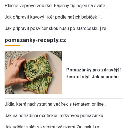
Plněné vepřové žebírko: Báječný tip nejen na sváte…
Jak připravit kávový likér podle našich babiček |…
Jak připravit posvícenskou husu po staročesku | re…
pomazanky-recepty.cz
Pomazánky pro zdravější
životní styl: Jak si pochu…
Jídla, která nachystat na večírek s tématem online…
Jak na netradiční exotickou mrkvovou pomazánku
Jak udělat salát s krabími tyčinkami 7× jinak | re…