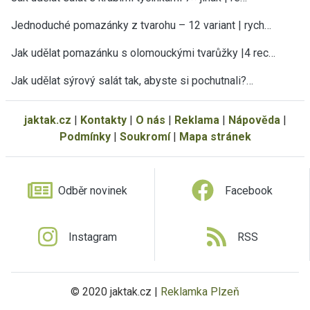
Jednoduché pomazánky z tvarohu – 12 variant | rych…
Jak udělat pomazánku s olomouckými tvarůžky |4 rec…
Jak udělat sýrový salát tak, abyste si pochutnali?…
jaktak.cz
|
Kontakty
|
O nás
|
Reklama
|
Nápověda
|
Podmínky
|
Soukromí
|
Mapa stránek
Odběr novinek
Facebook
Instagram
RSS
© 2020 jaktak.cz |
Reklamka Plzeň