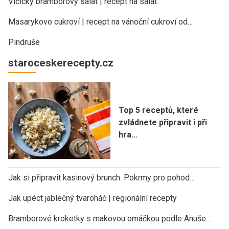
Vlčický bramborový salát | recept na salát
Masarykovo cukroví | recept na vánoční cukroví od…
Pindruše
staroceskerecepty.cz
Top 5 receptů, které
zvládnete připravit i při
hra…
Jak si připravit kasinový brunch: Pokrmy pro pohod…
Jak upéct jablečný tvaroháč | regionální recepty
Bramborové kroketky s makovou omáčkou podle Anuše…