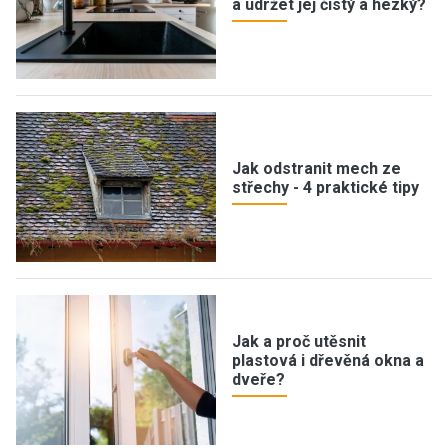
a udržet jej čistý a hezký?
Jak odstranit mech ze
střechy - 4 praktické tipy
Jak a proč utěsnit
plastová i dřevěná okna a
dveře?