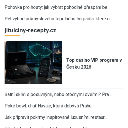
Pohovka pro hosty: jak vybrat pohodlné přespání be…
Pět výhod průmyslového tepelného čerpadla, které o…
jitulciny-recepty.cz
Top casino VIP program v
Česku 2026
Šatní skříň s posuvnými, nebo otočnými dveřmi? Pra…
Poke bowl: chuť Havaje, která dobývá Prahu
Jak připravit pokrmy inspirované luxusními restaur…