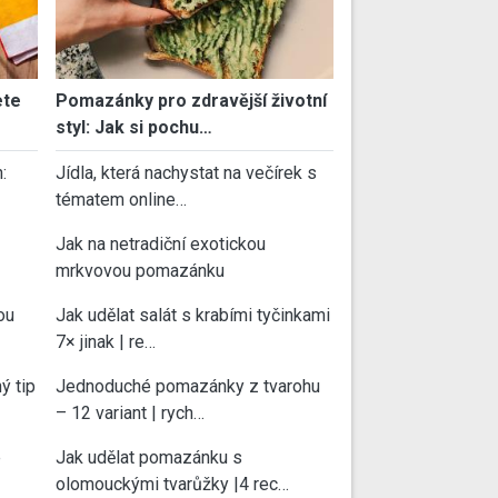
ete
Pomazánky pro zdravější životní
styl: Jak si pochu…
:
Jídla, která nachystat na večírek s
tématem online…
Jak na netradiční exotickou
mrkvovou pomazánku
ou
Jak udělat salát s krabími tyčinkami
7× jinak | re…
ý tip
Jednoduché pomazánky z tvarohu
– 12 variant | rych…
e
Jak udělat pomazánku s
olomouckými tvarůžky |4 rec…