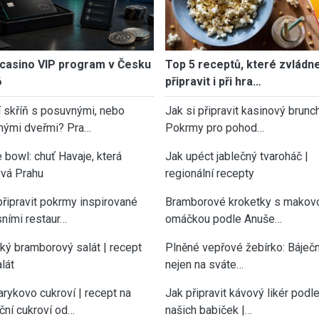
casino VIP program v Česku
Top 5 receptů, které zvládn
6
připravit i při hra…
í skříň s posuvnými, nebo
Jak si připravit kasinový brunch
nými dveřmi? Pra…
Pokrmy pro pohod…
 bowl: chuť Havaje, která
Jak upéct jablečný tvaroháč |
vá Prahu
regionální recepty
připravit pokrmy inspirované
Bramborové kroketky s makov
sními restaur…
omáčkou podle Anuše…
cký bramborový salát | recept
Plněné vepřové žebírko: Báječn
lát
nejen na sváte…
rykovo cukroví | recept na
Jak připravit kávový likér podl
ční cukroví od…
našich babiček |…