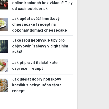
online kasinech bez vkladu? Tipy
od casinostrider.sk
Jak upéct svěží limetkový
cheesecake | recept na
dokonalý domácí cheesecake
Jaké jsou neobvyklé tipy pro
objevování zábavy v digitálním
světě
Jak připravit italské kuře
caprese | recept
Jak udělat dobrý houskový
knedlík z nekynutého těsta |
recept