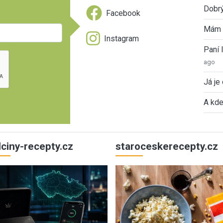
Dobrý
Facebook
Mám 
Instagram
Paní
ago
Já je
A kde
ulciny-recepty.cz
staroceskerecepty.cz