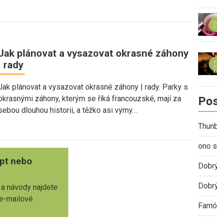
Jak plánovat a vysazovat okrasné záhony
| rady
Jak plánovat a vysazovat okrasné záhony | rady. Parky s
okrasnými záhony, kterým se říká francouzské, mají za
Pos
sebou dlouhou historii, a těžko asi vymy…
Thunb
ono s
pt nebo
Dobr
Dobrý
 a návody najdete
 e-mailové
Famóz