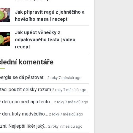
Jak připravit ragú z jehněčího a
hovězího masa | recept
Jak upéct věnečky z
odpalovaného těsta | video
recept
lední komentáře
ergia se dá pěstovat…
2 roky 7 měsíců ago
taci pouzit selsky rozum
2 roky 7 měsíců ago
ý den,moc nechápu tento…
2 roky 7 měsíců ago
 den, listy medvědího…
2 roky 7 měsíců ago
ní. Nejlepší likér jaký…
2 roky 7 měsíců ago