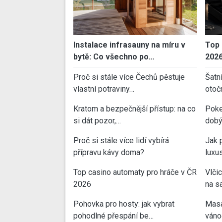
Instalace infrasauny na míru v
Top 
bytě: Co všechno po…
202
Proč si stále více Čechů pěstuje
Šatn
vlastní potraviny…
otoč
Kratom a bezpečnější přístup: na co
Poke
si dát pozor,…
dobý
Proč si stále více lidí vybírá
Jak 
přípravu kávy doma?
luxu
Top casino automaty pro hráče v ČR
Vlči
2026
na sa
Pohovka pro hosty: jak vybrat
Masa
pohodlné přespání be…
váno