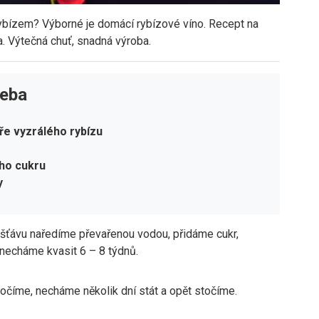
ybízem? Výborné je domácí rybízové víno. Recept na
. Výtečná chuť, snadná výroba.
řeba
bře vyzrálého rybízu
ho cukru
y
šťávu naředíme převařenou vodou, přidáme cukr,
 necháme kvasit 6 – 8 týdnů.
očíme, necháme několik dní stát a opět stočíme.