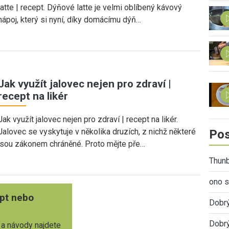
latte | recept. Dýňové latte je velmi oblíbený kávový
nápoj, který si nyní, díky domácímu dýň…
Jak využít jalovec nejen pro zdraví |
recept na likér
Jak využít jalovec nejen pro zdraví | recept na likér.
Jalovec se vyskytuje v několika druzích, z nichž některé
Pos
jsou zákonem chráněné. Proto mějte pře…
Thunb
ono s
pt nebo
Dobr
Dobrý
 a návody najdete