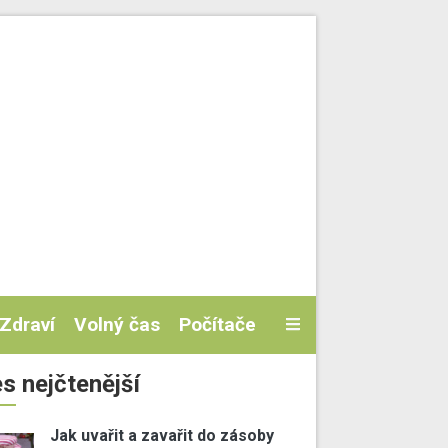
Zdraví
Volný čas
Počítače
s nejčtenější
Jak uvařit a zavařit do zásoby