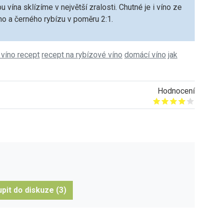
u vína sklízíme v největší zralosti. Chutné je i víno ze
o a černého rybízu v poměru 2:1.
 víno recept
recept na rybízové víno
domácí víno
jak
Hodnocení
Give it 1/5
Give it 2/5
Give it 3/5
Give it 4/5
Give it 5/5
pit do diskuze (3)