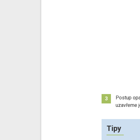
Postup opa
3
uzavřeme j
Tipy