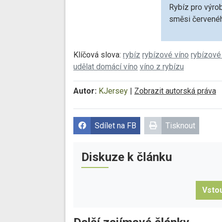
Rybíz pro výrob
směsi červenéh
Klíčová slova:
rybíz
rybízové víno
rybízové
udělat domácí víno
víno z rybízu
Autor:
KJersey
|
Zobrazit autorská práva
Sdílet na FB
Tisknout
Diskuze k článku
Vstou