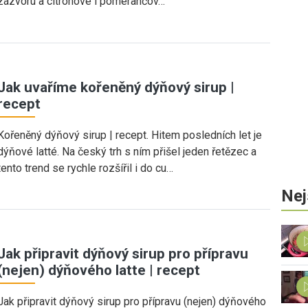
zázvoru a citronové i pomerančov…
Jak uvaříme kořeněný dýňový sirup |
recept
Kořeněný dýňový sirup | recept. Hitem posledních let je
dýňové latté. Na český trh s ním přišel jeden řetězec a
tento trend se rychle rozšířil i do cu…
Nej
Jak připravit dýňový sirup pro přípravu
(nejen) dýňového latte | recept
Jak připravit dýňový sirup pro přípravu (nejen) dýňového