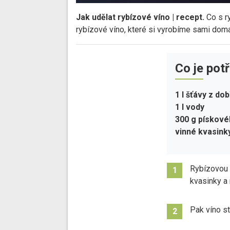
Jak udělat rybízové víno | recept.
Co s r
rybízové víno, které si vyrobíme sami doma
Co je pot
1 l šťávy z do
1 l vody
300 g pískové
vinné kvasink
Rybízovou 
1
kvasinky a
Pak víno st
2