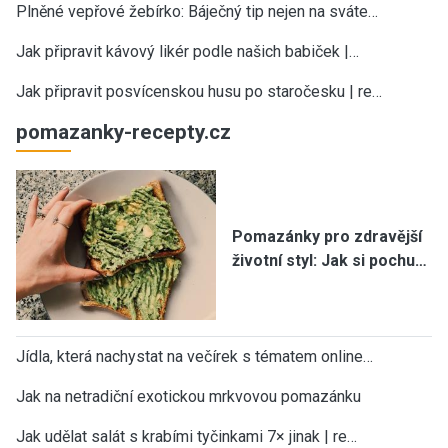
Plněné vepřové žebírko: Báječný tip nejen na sváte…
Jak připravit kávový likér podle našich babiček |…
Jak připravit posvícenskou husu po staročesku | re…
pomazanky-recepty.cz
Pomazánky pro zdravější
životní styl: Jak si pochu…
Jídla, která nachystat na večírek s tématem online…
Jak na netradiční exotickou mrkvovou pomazánku
Jak udělat salát s krabími tyčinkami 7× jinak | re…