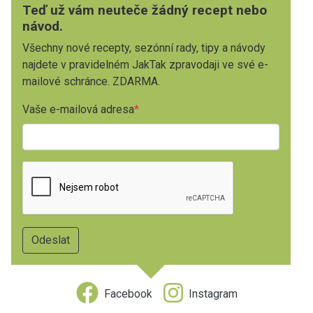
Teď už vám neuteče žádný recept nebo
návod.
Všechny nové recepty, sezónní rady, tipy a návody
najdete v pravidelném JakTak zpravodaji ve své e-
mailové schránce. ZDARMA.
Vaše e-mailová adresa
Facebook
Instagram