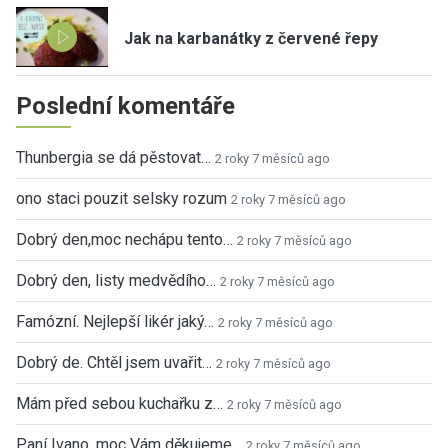
Jak na karbanátky z červené řepy
Poslední komentáře
Thunbergia se dá pěstovat…
2 roky 7 měsíců ago
ono staci pouzit selsky rozum
2 roky 7 měsíců ago
Dobrý den,moc nechápu tento…
2 roky 7 měsíců ago
Dobrý den, listy medvědího…
2 roky 7 měsíců ago
Famózní. Nejlepší likér jaký…
2 roky 7 měsíců ago
Dobrý de. Chtěl jsem uvařit…
2 roky 7 měsíců ago
Mám před sebou kuchařku z…
2 roky 7 měsíců ago
Paní Ivano, moc Vám děkujeme…
2 roky 7 měsíců ago