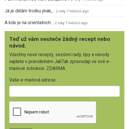
Já je dělám trošku jinak,…
2 roky 7 měsíců ago
A kde je na orientalnich…
2 roky 7 měsíců ago
Teď už vám neuteče žádný recept nebo
návod.
Všechny nové recepty, sezónní rady, tipy a návody
najdete v pravidelném JakTak zpravodaji ve své e-
mailové schránce. ZDARMA.
Vaše e-mailová adresa