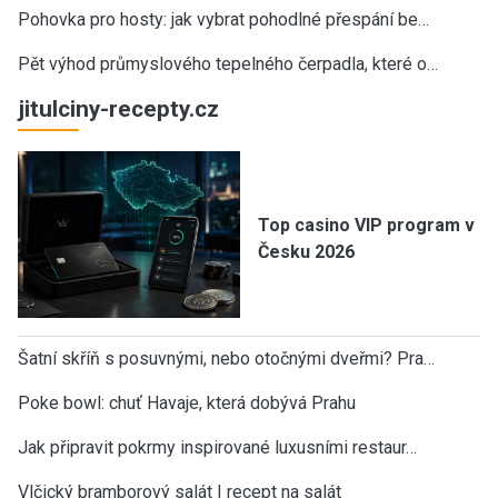
Pohovka pro hosty: jak vybrat pohodlné přespání be…
Pět výhod průmyslového tepelného čerpadla, které o…
jitulciny-recepty.cz
Top casino VIP program v
Česku 2026
Šatní skříň s posuvnými, nebo otočnými dveřmi? Pra…
Poke bowl: chuť Havaje, která dobývá Prahu
Jak připravit pokrmy inspirované luxusními restaur…
Vlčický bramborový salát | recept na salát