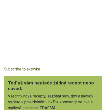
Subscribe to aktovka
Teď už vám neuteče žádný recept nebo
návod.
Všechny nové recepty, sezónní rady, tipy a návody
najdete v pravidelném JakTak zpravodaji ve své e-
mailové schránce. ZDARMA.