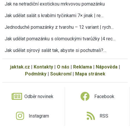
Jak na netradiční exotickou mrkvovou pomazánku
Jak udělat salát s krabími tyčinkami 7× jinak | re…
Jednoduché pomazánky z tvarohu – 12 variant | rych…
Jak udělat pomazánku s olomouckými tvarůžky |4 rec…
Jak udělat sýrový salát tak, abyste si pochutnali?…
jaktak.cz
|
Kontakty
|
O nás
|
Reklama
|
Nápověda
|
Podmínky
|
Soukromí
|
Mapa stránek
Odběr novinek
Facebook
Instagram
RSS