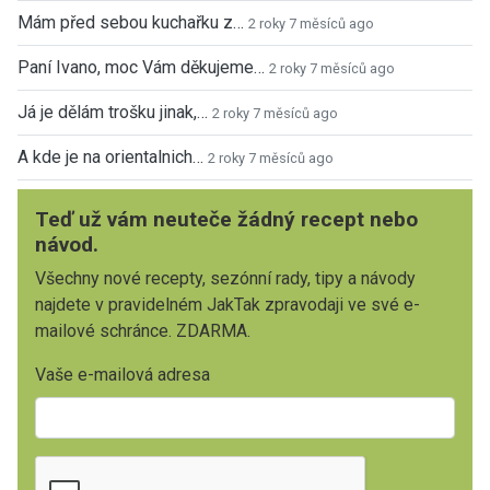
Mám před sebou kuchařku z…
2 roky 7 měsíců ago
Paní Ivano, moc Vám děkujeme…
2 roky 7 měsíců ago
Já je dělám trošku jinak,…
2 roky 7 měsíců ago
A kde je na orientalnich…
2 roky 7 měsíců ago
Teď už vám neuteče žádný recept nebo
návod.
Všechny nové recepty, sezónní rady, tipy a návody
najdete v pravidelném JakTak zpravodaji ve své e-
mailové schránce. ZDARMA.
Vaše e-mailová adresa