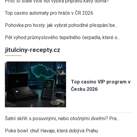
Proč si stále více lidí vybírá přípravu kávy doma?
Top casino automaty pro hráče v ČR 2026
Pohovka pro hosty: jak vybrat pohodlné přespání be…
Pět výhod průmyslového tepelného čerpadla, které o…
jitulciny-recepty.cz
Top casino VIP program v
Česku 2026
Šatní skříň s posuvnými, nebo otočnými dveřmi? Pra…
Poke bowl: chuť Havaje, která dobývá Prahu