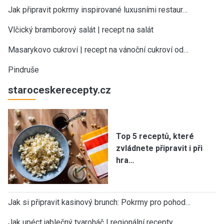
Jak připravit pokrmy inspirované luxusními restaur…
Vlčický bramborový salát | recept na salát
Masarykovo cukroví | recept na vánoční cukroví od…
Pindruše
staroceskerecepty.cz
Top 5 receptů, které
zvládnete připravit i při
hra…
Jak si připravit kasinový brunch: Pokrmy pro pohod…
Jak upéct jablečný tvaroháč | regionální recepty