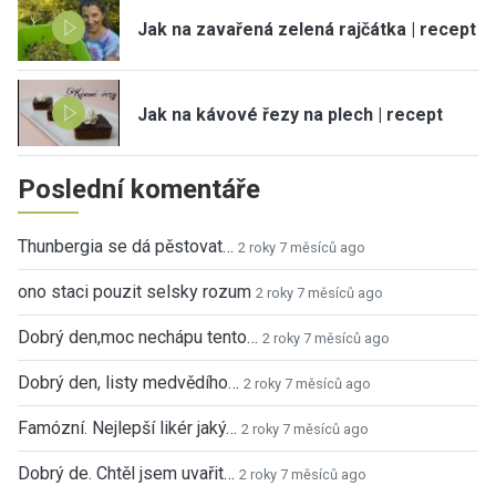
Jak na zavařená zelená rajčátka | recept
Jak na kávové řezy na plech | recept
Poslední komentáře
Thunbergia se dá pěstovat…
2 roky 7 měsíců ago
ono staci pouzit selsky rozum
2 roky 7 měsíců ago
Dobrý den,moc nechápu tento…
2 roky 7 měsíců ago
Dobrý den, listy medvědího…
2 roky 7 měsíců ago
Famózní. Nejlepší likér jaký…
2 roky 7 měsíců ago
Dobrý de. Chtěl jsem uvařit…
2 roky 7 měsíců ago