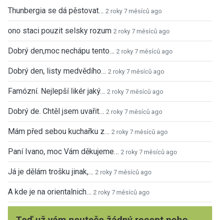
Thunbergia se dá pěstovat…
2 roky 7 měsíců ago
ono staci pouzit selsky rozum
2 roky 7 měsíců ago
Dobrý den,moc nechápu tento…
2 roky 7 měsíců ago
Dobrý den, listy medvědího…
2 roky 7 měsíců ago
Famózní. Nejlepší likér jaký…
2 roky 7 měsíců ago
Dobrý de. Chtěl jsem uvařit…
2 roky 7 měsíců ago
Mám před sebou kuchařku z…
2 roky 7 měsíců ago
Paní Ivano, moc Vám děkujeme…
2 roky 7 měsíců ago
Já je dělám trošku jinak,…
2 roky 7 měsíců ago
A kde je na orientalnich…
2 roky 7 měsíců ago
Teď už vám neuteče žádný recept nebo