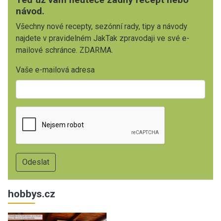
návod.
Všechny nové recepty, sezónní rady, tipy a návody
najdete v pravidelném JakTak zpravodaji ve své e-
mailové schránce. ZDARMA.
Vaše e-mailová adresa
hobbys.cz