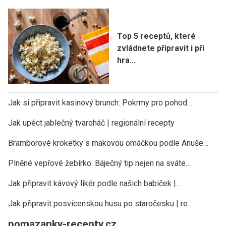
Top 5 receptů, které
zvládnete připravit i při
hra…
Jak si připravit kasinový brunch: Pokrmy pro pohod…
Jak upéct jablečný tvaroháč | regionální recepty
Bramborové kroketky s makovou omáčkou podle Anuše…
Plněné vepřové žebírko: Báječný tip nejen na sváte…
Jak připravit kávový likér podle našich babiček |…
Jak připravit posvícenskou husu po staročesku | re…
pomazanky-recepty.cz