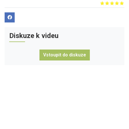
Give it 1/5
Give it 2/5
Give it 3/5
Give it 4/5
Give it 5/5
Diskuze k videu
Vstoupit do diskuze