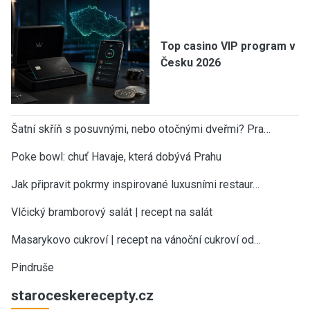
Top casino VIP program v
Česku 2026
Šatní skříň s posuvnými, nebo otočnými dveřmi? Pra…
Poke bowl: chuť Havaje, která dobývá Prahu
Jak připravit pokrmy inspirované luxusními restaur…
Vlčický bramborový salát | recept na salát
Masarykovo cukroví | recept na vánoční cukroví od…
Pindruše
staroceskerecepty.cz