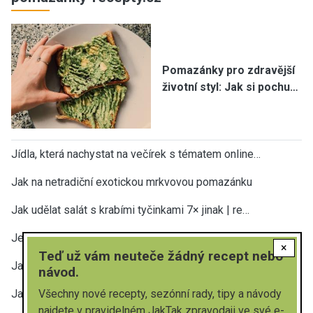
Pomazánky pro zdravější
životní styl: Jak si pochu…
Jídla, která nachystat na večírek s tématem online…
Jak na netradiční exotickou mrkvovou pomazánku
Jak udělat salát s krabími tyčinkami 7× jinak | re…
Jednoduché pomazánky z tvarohu – 12 variant | rych…
×
Teď už vám neuteče žádný recept nebo
Jak udělat pomazánku s olomouckými tvarůžky |4 rec…
návod.
Jak udělat sýrový salát tak, abyste si pochutnali?…
Všechny nové recepty, sezónní rady, tipy a návody
najdete v pravidelném JakTak zpravodaji ve své e-