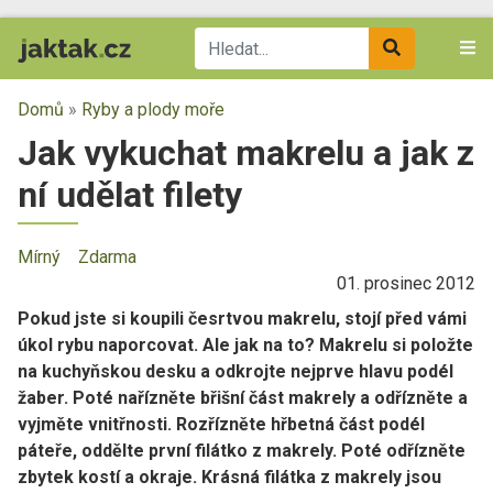
Domů
»
Ryby a plody moře
Jak vykuchat makrelu a jak z
ní udělat filety
Mírný
Zdarma
01. prosinec 2012
Pokud jste si koupili česrtvou makrelu, stojí před vámi
úkol rybu naporcovat. Ale jak na to? Makrelu si položte
na kuchyňskou desku a odkrojte nejprve hlavu podél
žaber. Poté nařízněte břišní část makrely a odřízněte a
vyjměte vnitřnosti. Rozřízněte hřbetná část podél
páteře, oddělte první filátko z makrely. Poté odřízněte
zbytek kostí a okraje. Krásná filátka z makrely jsou