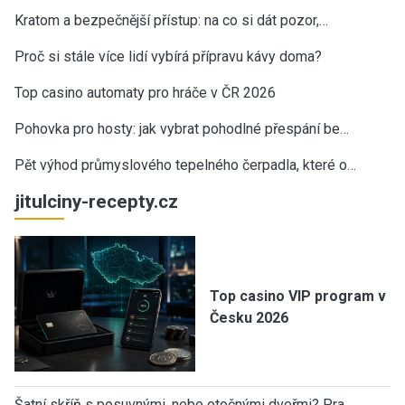
Kratom a bezpečnější přístup: na co si dát pozor,…
Proč si stále více lidí vybírá přípravu kávy doma?
Top casino automaty pro hráče v ČR 2026
Pohovka pro hosty: jak vybrat pohodlné přespání be…
Pět výhod průmyslového tepelného čerpadla, které o…
jitulciny-recepty.cz
Top casino VIP program v
Česku 2026
Šatní skříň s posuvnými, nebo otočnými dveřmi? Pra…