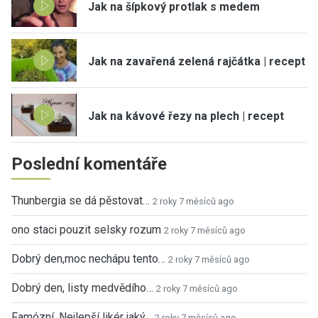
Jak na šípkový protlak s medem
Jak na zavařená zelená rajčátka | recept
Jak na kávové řezy na plech | recept
Poslední komentáře
Thunbergia se dá pěstovat…
2 roky 7 měsíců ago
ono staci pouzit selsky rozum
2 roky 7 měsíců ago
Dobrý den,moc nechápu tento…
2 roky 7 měsíců ago
Dobrý den, listy medvědího…
2 roky 7 měsíců ago
Famózní. Nejlepší likér jaký…
2 roky 7 měsíců ago