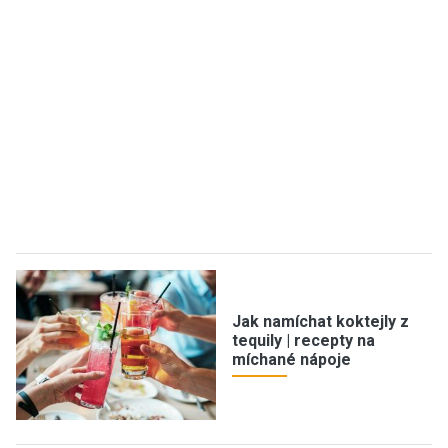
Jak namíchat koktejly z
tequily | recepty na
míchané nápoje