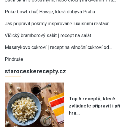
Poke bowl: chuť Havaje, která dobývá Prahu
Jak připravit pokrmy inspirované luxusními restaur…
Vlčický bramborový salát | recept na salát
Masarykovo cukroví | recept na vánoční cukroví od…
Pindruše
staroceskerecepty.cz
Top 5 receptů, které
zvládnete připravit i při
hra…