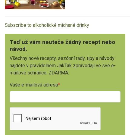
Subscribe to alkoholické míchané drinky
Teď už vám neuteče žádný recept nebo
návod.
Všechny nové recepty, sezónní rady, tipy a návody
najdete v pravidelném JakTak zpravodaji ve své e-
mailové schránce. ZDARMA.
Vaše e-mailová adresa