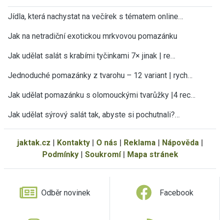
Jídla, která nachystat na večírek s tématem online…
Jak na netradiční exotickou mrkvovou pomazánku
Jak udělat salát s krabími tyčinkami 7× jinak | re…
Jednoduché pomazánky z tvarohu – 12 variant | rych…
Jak udělat pomazánku s olomouckými tvarůžky |4 rec…
Jak udělat sýrový salát tak, abyste si pochutnali?…
jaktak.cz
|
Kontakty
|
O nás
|
Reklama
|
Nápověda
|
Podmínky
|
Soukromí
|
Mapa stránek
Odběr novinek
Facebook