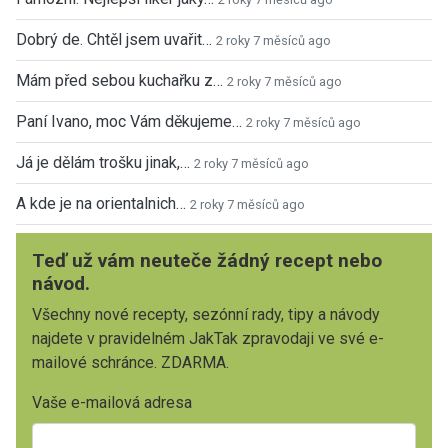
Dobrý de. Chtěl jsem uvařit…
2 roky 7 měsíců ago
Mám před sebou kuchařku z…
2 roky 7 měsíců ago
Paní Ivano, moc Vám děkujeme…
2 roky 7 měsíců ago
Já je dělám trošku jinak,…
2 roky 7 měsíců ago
A kde je na orientalnich…
2 roky 7 měsíců ago
Teď už vám neuteče žádný recept nebo
návod.
Všechny nové recepty, sezónní rady, tipy a návody
najdete v pravidelném JakTak zpravodaji ve své e-
mailové schránce. ZDARMA.
Vaše e-mailová adresa