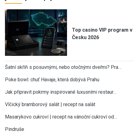
Top casino VIP program v
Česku 2026
Šatní skříň s posuvnými, nebo otočnými dveřmi? Pra…
Poke bowl: chuť Havaje, která dobývá Prahu
Jak připravit pokrmy inspirované luxusními restaur…
Vlčický bramborový salát | recept na salát
Masarykovo cukroví | recept na vánoční cukroví od…
Pindruše