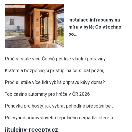
Instalace infrasauny na
míru v bytě: Co všechno
po…
Proč si stále více Čechů pěstuje vlastní potraviny…
Kratom a bezpečnější přístup: na co si dát pozor,…
Proč si stále více lidí vybírá přípravu kávy doma?
Top casino automaty pro hráče v ČR 2026
Pohovka pro hosty: jak vybrat pohodlné přespání be…
Pět výhod průmyslového tepelného čerpadla, které o…
jitulciny-recepty.cz