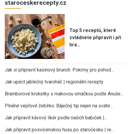
staroceskerecepty.cz
Top 5 receptů, které
zvládnete připravit i při
hra…
Jak si připravit kasinový brunch: Pokrmy pro pohod…
Jak upéct jablečný tvaroháč | regionální recepty
Bramborové kroketky s makovou omáčkou podle Anuše…
Plněné vepřové žebírko: Báječný tip nejen na sváte…
Jak připravit kávový likér podle našich babiček |…
Jak připravit posvícenskou husu po staročesku | re…