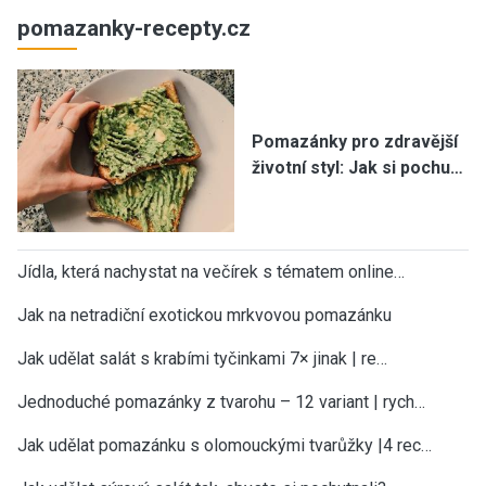
pomazanky-recepty.cz
Pomazánky pro zdravější
životní styl: Jak si pochu…
Jídla, která nachystat na večírek s tématem online…
Jak na netradiční exotickou mrkvovou pomazánku
Jak udělat salát s krabími tyčinkami 7× jinak | re…
Jednoduché pomazánky z tvarohu – 12 variant | rych…
Jak udělat pomazánku s olomouckými tvarůžky |4 rec…