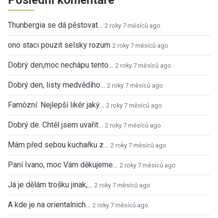
Thunbergia se dá pěstovat…
2 roky 7 měsíců ago
ono staci pouzit selsky rozum
2 roky 7 měsíců ago
Dobrý den,moc nechápu tento…
2 roky 7 měsíců ago
Dobrý den, listy medvědího…
2 roky 7 měsíců ago
Famózní. Nejlepší likér jaký…
2 roky 7 měsíců ago
Dobrý de. Chtěl jsem uvařit…
2 roky 7 měsíců ago
Mám před sebou kuchařku z…
2 roky 7 měsíců ago
Paní Ivano, moc Vám děkujeme…
2 roky 7 měsíců ago
Já je dělám trošku jinak,…
2 roky 7 měsíců ago
A kde je na orientalnich…
2 roky 7 měsíců ago