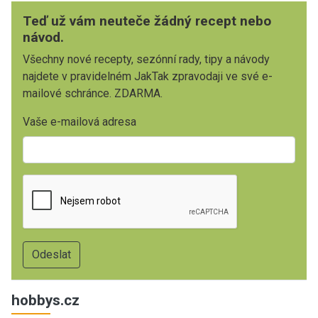
Teď už vám neuteče žádný recept nebo
návod.
Všechny nové recepty, sezónní rady, tipy a návody
najdete v pravidelném JakTak zpravodaji ve své e-
mailové schránce. ZDARMA.
Vaše e-mailová adresa
hobbys.cz