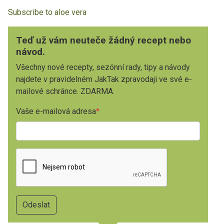
Subscribe to aloe vera
Teď už vám neuteče žádný recept nebo
návod.
Všechny nové recepty, sezónní rady, tipy a návody
najdete v pravidelném JakTak zpravodaji ve své e-
mailové schránce. ZDARMA.
Vaše e-mailová adresa