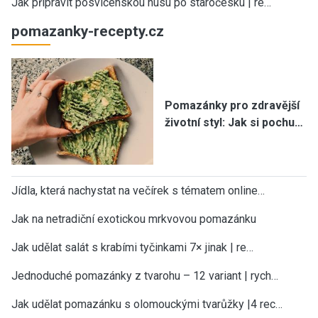
Jak připravit posvícenskou husu po staročesku | re…
pomazanky-recepty.cz
Pomazánky pro zdravější
životní styl: Jak si pochu…
Jídla, která nachystat na večírek s tématem online…
Jak na netradiční exotickou mrkvovou pomazánku
Jak udělat salát s krabími tyčinkami 7× jinak | re…
Jednoduché pomazánky z tvarohu – 12 variant | rych…
Jak udělat pomazánku s olomouckými tvarůžky |4 rec…