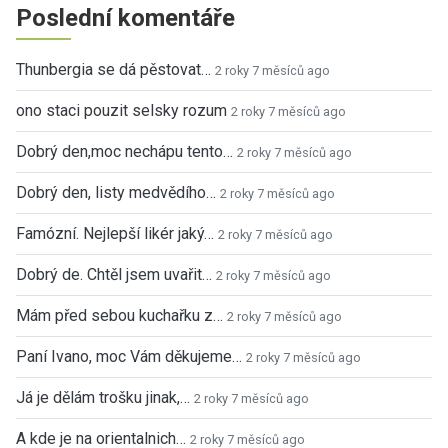
Poslední komentáře
Thunbergia se dá pěstovat…
2 roky 7 měsíců ago
ono staci pouzit selsky rozum
2 roky 7 měsíců ago
Dobrý den,moc nechápu tento…
2 roky 7 měsíců ago
Dobrý den, listy medvědího…
2 roky 7 měsíců ago
Famózní. Nejlepší likér jaký…
2 roky 7 měsíců ago
Dobrý de. Chtěl jsem uvařit…
2 roky 7 měsíců ago
Mám před sebou kuchařku z…
2 roky 7 měsíců ago
Paní Ivano, moc Vám děkujeme…
2 roky 7 měsíců ago
Já je dělám trošku jinak,…
2 roky 7 měsíců ago
A kde je na orientalnich…
2 roky 7 měsíců ago