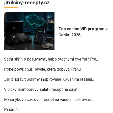
jitulciny-recepty.cz
Top casino VIP program v
Česku 2026
Šatní skříň s posuvnými, nebo otočnými dveřmi? Pra…
Poke bowl: chuť Havaje, která dobývá Prahu
Jak připravit pokrmy inspirované luxusními restaur…
Vlčický bramborový salát | recept na salát
Masarykovo cukroví | recept na vánoční cukroví od…
Pindruše