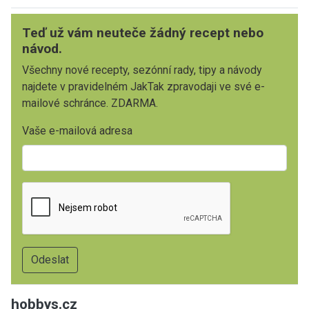
Teď už vám neuteče žádný recept nebo
návod.
Všechny nové recepty, sezónní rady, tipy a návody
najdete v pravidelném JakTak zpravodaji ve své e-
mailové schránce. ZDARMA.
Vaše e-mailová adresa
hobbys.cz